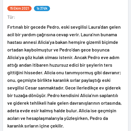
15 Ekim 2021
1s 37dk
Tür:
Fırtınalı bir gecede Pedro, eski sevgilisi Laura’dan gelen
acil bir yardım çağrısına cevap verir. Laura’nın bunama
hastası annesi Alicia’ya bakan hemşire gizemli biçimde
ortadan kaybolmuştur ve Pedro’dan gece boyunca
Alicia’ya göz kulak olması istenir. Ancak Pedro eve adım
attığı andan itibaren huzursuz edici bir şeylerin ters
gittiğini hisseder. Alicia onu tanımıyormuş gibi davranır;
onu, geçmişte birlikte karanlık sırlar paylaştığı eski
sevgilisi Cesar sanmaktadır. Gece ilerledikçe ev giderek
bir tuzağa dönüşür. Pedro kendisini Alicia’nın saplantılı
ve giderek tehlikeli hale gelen davranışlarının ortasında,
adeta evde esir kalmış halde bulur. Alicia ise geçmişin
acıları ve hesaplaşmalarıyla yüzleşirken, Pedro da
karanlık sırların içine çekilir.