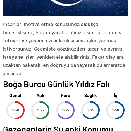
İnsanları motive etme konusunda oldukça
beceriklisiniz. Bugün yaratıcılığınızın sınırlarını geniş
tutuyor ve yaşamınızı anlamlı kılacak işler yapmak
istiyorsunuz. Geçmişte gözünüzden kaçan ve ayrıntı
isteyene işleri yeniden ele alabilirsiniz. Fakat olaylara
uzaktan bakarak, en doğruyu deneyerek bulamanızda
yarar var.
Boğa Burcu Günlük Yıldız Falı
Genel
Aşk
Para
Sağlık
İş
%50
%55
%65
%65
%50
Gezegenlerin Şu anki Konumu