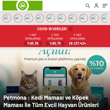
COVİD-19 VERİLERİ
1. DOZ
2. DOZ
3. DOZ
ORTALAMASI
ORTALAMASI
UYGULANAN
%93,38
%85,70
28.237.424
Petmona : Kedi Maması ve Köpek
Maması İle Tüm Evcil Hayvan Ürünleri