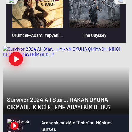
Örümcek-Adam: Yepyeni Bir Gün
The Odyssey
Survivor 2024 All Star… HAKAN OYUNA
ÇIKMADI, İKİNCİ ELEME ADAYI KİM OLDU?
Arabesk müziğin “Baba”sı: Müslüm
Gürses