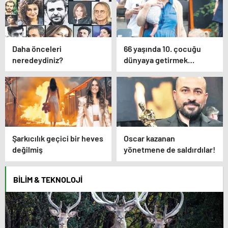
Daha önceleri
66 yaşında 10. çocuğu
neredeydiniz?
dünyaya getirmek…
Şarkıcılık geçici bir heves
Oscar kazanan
değilmiş
yönetmene de saldırdılar!
BILIM & TEKNOLOJI