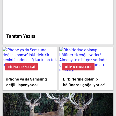
Tanıtım Yazısı
BILIM & TEKNOLOJI
BILIM & TEKNOLOJI
iPhone ya da Samsung
Birbirlerine dolanıp
değil: İspanya’daki
bölünerek çoğalıyorlar!
elektrik kesintisinden sağ
Almanya’nın birçok
kurtulan tek telefonlar
yerinde görüldü, ihbar
bunlar!
telefonları susmuyor