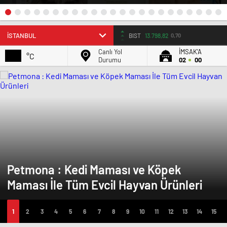
BIST
13.798,82
0,70
Canlı Yol
İMSAK'A
°C
Durumu
02
00
Petmona : Kedi Maması ve Köpek
Maması İle Tüm Evcil Hayvan Ürünleri