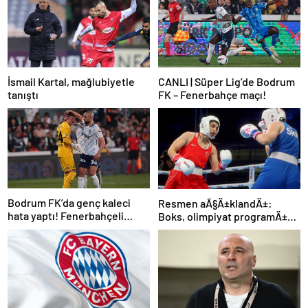
İsmail Kartal, mağlubiyetle
CANLI | Süper Lig’de Bodrum
tanıştı
FK – Fenerbahçe maçı!
Bodrum FK’da genç kaleci
Resmen aÃ§Ä±klandÄ±:
hata yaptı! Fenerbahçeli
Boks, olimpiyat programÄ±na
futbolcular teselli etti
dahil edildi