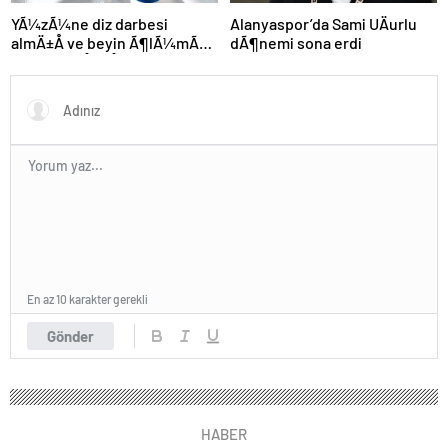
Alanyaspor’da Sami UÄurlu
YÃ¼zÃ¼ne diz darbesi
dÃ¶nemi sona erdi
almÄ±Å ve beyin Ã¶lÃ¼mÃ¼
gerÃ§ekleÅmiÅti, Bayern
MÃ¼nih DÃ¼nya
KarmasÄ±’nÄ±n genÃ§
futbolcusu hayatÄ±nÄ±
kaybetti
En az 10 karakter gerekli
Gönder
HABER