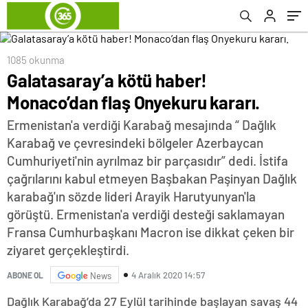
1085 okunma
Galatasaray’a kötü haber!
Monaco’dan flaş Onyekuru kararı.
Ermenistan'a verdiği Karabağ mesajında “ Dağlık
Karabağ ve çevresindeki bölgeler Azerbaycan
Cumhuriyeti'nin ayrılmaz bir parçasıdır” dedi. İstifa
çağrılarını kabul etmeyen Başbakan Paşinyan Dağlık
karabağ'ın sözde lideri Arayik Harutyunyan'la
görüştü. Ermenistan'a verdiği desteği saklamayan
Fransa Cumhurbaşkanı Macron ise dikkat çeken bir
ziyaret gerçekleştirdi.
4 Aralık 2020 14:57
ABONE OL
News
Dağlık Karabağ’da 27 Eylül tarihinde başlayan savaş 44