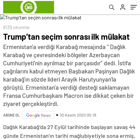
8139 okunma
Trump’tan seçim sonrası ilk mülakat
Ermenistan'a verdiği Karabağ mesajında “ Dağlık
Karabağ ve çevresindeki bölgeler Azerbaycan
Cumhuriyeti'nin ayrılmaz bir parçasıdır” dedi. İstifa
çağrılarını kabul etmeyen Başbakan Paşinyan Dağlık
karabağ'ın sözde lideri Arayik Harutyunyan'la
görüştü. Ermenistan'a verdiği desteği saklamayan
Fransa Cumhurbaşkanı Macron ise dikkat çeken bir
ziyaret gerçekleştirdi.
30 Kasım 2020 00:19
ABONE OL
News
Dağlık Karabağ’da 27 Eylül tarihinde başlayan savaş 44
günde Ermenistan’ın tarihi mağlubiyetiyle sona ermiş,