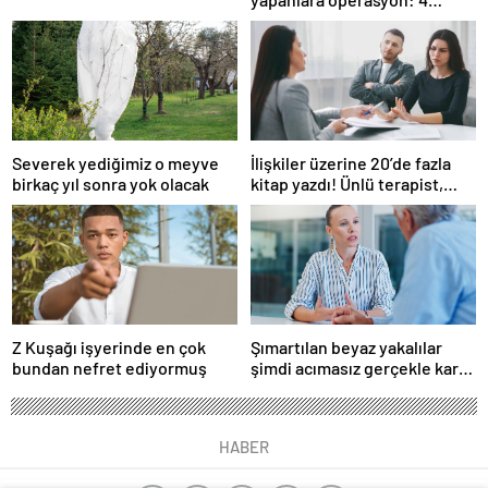
gözaltı
Severek yediğimiz o meyve
İlişkiler üzerine 20’de fazla
birkaç yıl sonra yok olacak
kitap yazdı! Ünlü terapist,
boşanmaların gerçek
suçlularını açıklıyor
Z Kuşağı işyerinde en çok
Şımartılan beyaz yakalılar
bundan nefret ediyormuş
şimdi acımasız gerçekle karşı
karşıya
HABER