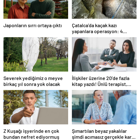
Japonların sırrı ortaya çıktı
Çatalca’da kaçak kazı
yapanlara operasyon: 4
gözaltı
Severek yediğimiz o meyve
İlişkiler üzerine 20’de fazla
birkaç yıl sonra yok olacak
kitap yazdı! Ünlü terapist,
boşanmaların gerçek
suçlularını açıklıyor
Z Kuşağı işyerinde en çok
Şımartılan beyaz yakalılar
bundan nefret ediyormuş
şimdi acımasız gerçekle karşı