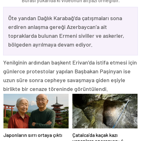
Burası yukarıda ki videonun altyazı örneğidir.
Öte yandan Dağlık Karabağ’da çatışmaları sona
erdiren anlaşma gereği Azerbaycan’a ait
topraklarda bulunan Ermeni siviller ve askerler,
bölgeden ayrılmaya devam ediyor.
Yenilginin ardından başkent Erivan’da istifa etmesi için
günlerce protestolar yapılan Başbakan Paşinyan ise
uzun süre sonra cepheye savaşmaya giden eşiyle
birlikte bir cenaze töreninde görüntülendi.
Japonların sırrı ortaya çıktı
Çatalca’da kaçak kazı
yapanlara operasyon: 4