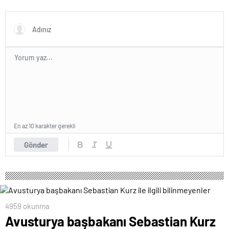
karşıya
En az 10 karakter gerekli
Gönder
4959 okunma
Avusturya başbakanı Sebastian Kurz