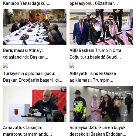
Kanlaon Yanardağı kül
operasyonu: Gözaltılar
püskürdü
gerçekleşti
Barış masası Atina’yı
ABD Başkanı Trump’ın Orta
telaşlandırdı: Başkan
Doğu turu başladı! Suudi
Erdoğan’ın hamleleri
Arabistan’a ayak bastı
korkuttu! ‘Yunanistan için risk
Türkiye’nin diploması gücü!
ABD yetkilisinden Gazze
taşıyor’
Başkan Erdoğan’ın başarılı dış
açıklaması: Trump’ın
politikası dünyaya umut
gündeminde ateşkes var
oluyor
Arnavutluk’ta seçim
Rümeysa Öztürk’ün en büyük
maratonu tamamlandı:
destekçisi Başkan Erdoğan