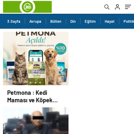
3.Sayfa
Avrupa
Bülten
Din
Eğitim
Hayat
Politi
Petmona : Kedi
Maması ve Köpek
Maması İle Tüm Evcil
Hayvan Ürünleri