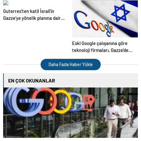
görüşme gerçekleştirdim
resmen yürürlüğe girdi
Guterres’ten katil İsrail’in
Gazze’ye yönelik planına dair
uyarı
Eski Google çalışanına göre
teknoloji firmaları, Gazze’de
silah şirketleri kadar suçlu
Daha Fazla Haber Yükle
EN ÇOK OKUNANLAR