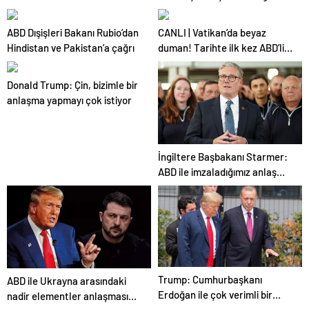
Sonuçlar belli oldu
oldu! “İlk andan itibaren takip
etti”
ABD Dışişleri Bakanı Rubio’dan
CANLI | Vatikan’da beyaz
Hindistan ve Pakistan’a çağrı
duman! Tarihte ilk kez ABD’li
Papa seçildi: Robert Francis
Prevost: 14. Leo
Donald Trump: Çin, bizimle bir
anlaşma yapmayı çok istiyor
İngiltere Başbakanı Starmer:
ABD ile imzaladığımız anlaşma
inanılmaz bir platform
oluşturacak
Trump: Cumhurbaşkanı
ABD ile Ukrayna arasındaki
Erdoğan ile çok verimli bir
nadir elementler anlaşması