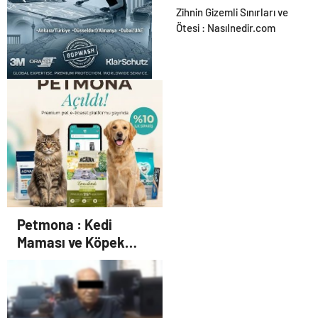
Ortopodoloji İle Diyabetik
Zihnin Gizemli Sınırları ve
Ayak Yarası Tedavisi
Ötesi : Nasılnedir.com
UETDS Nedir ? Uetds.com
İle Akıllı Dijital Taşımacılık
Yazılımı
Petmona : Kedi
Maması ve Köpek
Maması İle Tüm Evcil
Hayvan Ürünleri