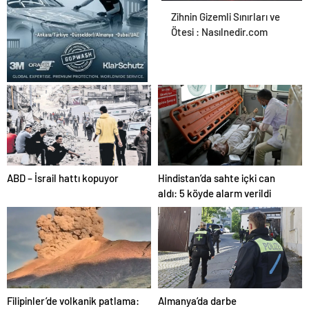
Ortopodoloji İle Diyabetik
Zihnin Gizemli Sınırları ve
Ayak Yarası Tedavisi
Ötesi : Nasılnedir.com
UETDS Nedir ? Uetds.com
İle Akıllı Dijital Taşımacılık
Yazılımı
ABD – İsrail hattı kopuyor
Hindistan’da sahte içki can
aldı: 5 köyde alarm verildi
Filipinler’de volkanik patlama:
Almanya’da darbe