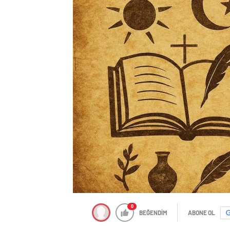
0
BEĞENDİM
ABONE OL