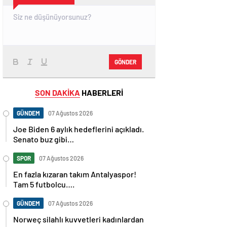
GÖNDER
SON DAKİKA
HABERLERİ
GÜNDEM
07 Ağustos 2026
Joe Biden 6 aylık hedeflerini açıkladı.
Senato buz gibi…
SPOR
07 Ağustos 2026
En fazla kızaran takım Antalyaspor!
Tam 5 futbolcu….
GÜNDEM
07 Ağustos 2026
Norweç silahlı kuvvetleri kadınlardan