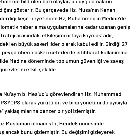
etinlerde bildirilen bazı olaylar, bu uygulamaların
ndığını gösterir. Bu çerçevede Hz. Musa’nın Kenan
nderdiği keşif heyetinden Hz. Muhammed’in Medine’de
plomatik haber alma uygulamalarına kadar uzanan geniş
 strateji arasındaki etkileşimi ortaya koymaktadır.
 en büyük askeri lider olarak kabul edilir. Girdiği 27
eygamberin askeri seferlerde istihbarat kullanımına
llikle Medine döneminde toplumun güvenliği ve savaş
örevlerini etkili şekilde
da Nu’aym b. Mes’ud’u görevlendiren Hz. Muhammed,
PSYOPS olarak yürütülür, ve bilgi yönetimi dolayısıyla
” yaklaşımlarına benzer bir yol izlemiştir.
üz Müslüman olmamıştır. Hendek öncesinde
ancak bunu gizlemiştir. Bu değişimi gizleyerek