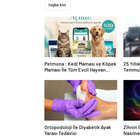
tugba koc
Petmona : Kedi Maması ve Köpek
25 Yıll
Maması İle Tüm Evcil Hayvan
Temmuz
Ürünleri
Duruşma
Ortopodoloji İle Diyabetik Ayak
Zihnin G
Yarası Tedavisi
Nasılne