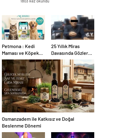
1803 kez okundu
Petmona : Kedi
25 Yıllık Miras
Maması ve Köpek
Davasında Gözler
Maması İle Tüm
Temmuz Ayındaki
Evcil Hayvan
Karar Duruşmasına
Ürünleri
Çevrildi
Osmanzadem ile Katkısız ve Doğal
Beslenme Dönemi