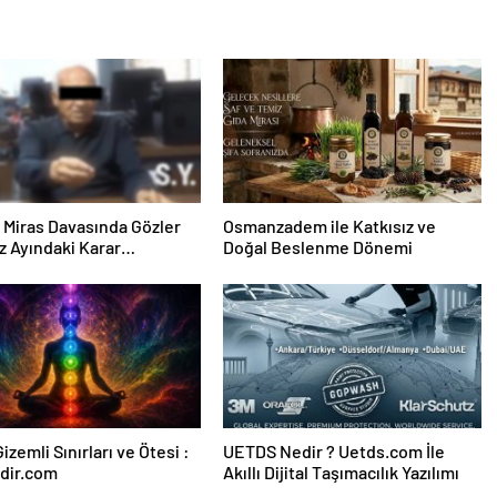
ık Miras Davasında Gözler
Osmanzadem ile Katkısız ve
 Ayındaki Karar
Doğal Beslenme Dönemi
sına Çevrildi
izemli Sınırları ve Ötesi :
UETDS Nedir ? Uetds.com İle
dir.com
Akıllı Dijital Taşımacılık Yazılımı