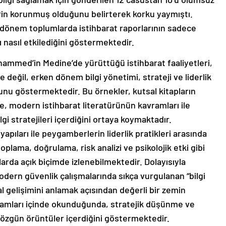
erin korunmuş olduğunu belirterek korku yaymıştı.
n dönem toplumlarda istihbarat raporlarının sadece
ı nasıl etkilediğini göstermektedir.
hammed’in Medine’de yürüttüğü istihbarat faaliyetleri,
e değil, erken dönem bilgi yönetimi, strateji ve liderlik
unu göstermektedir. Bu örnekler, kutsal kitapların
e, modern istihbarat literatürünün kavramları ile
ilgi stratejileri içerdiğini ortaya koymaktadır.
ıları ile peygamberlerin liderlik pratikleri arasında
oplama, doğrulama, risk analizi ve psikolojik etki gibi
ılarda açık biçimde izlenebilmektedir. Dolayısıyla
odern güvenlik çalışmalarında sıkça vurgulanan “bilgi
al gelişimini anlamak açısından değerli bir zemin
ağlamları içinde okunduğunda, stratejik düşünme ve
ek özgün örüntüler içerdiğini göstermektedir.