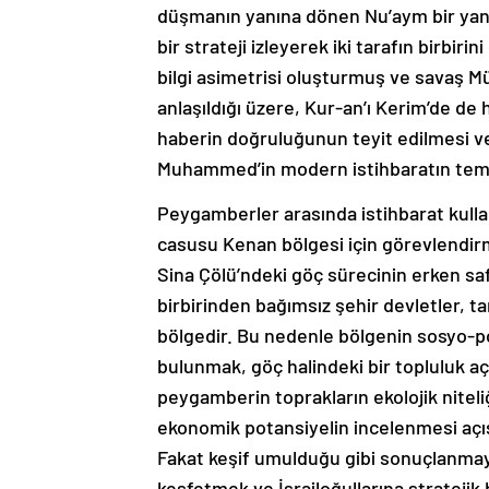
düşmanın yanına dönen Nu’aym bir yand
bir strateji izleyerek iki tarafın birbir
bilgi asimetrisi oluşturmuş ve savaş M
anlaşıldığı üzere, Kur-an’ı Kerim’de de h
haberin doğruluğunun teyit edilmesi ve
Muhammed’in modern istihbaratın temel 
Peygamberler arasında istihbarat kullan
casusu Kenan bölgesi için görevlendirme
Sina Çölü’ndeki göç sürecinin erken saf
birbirinden bağımsız şehir devletler, ta
bölgedir. Bu nedenle bölgenin sosyo-pol
bulunmak, göç halindeki bir topluluk aç
peygamberin toprakların ekolojik nitel
ekonomik potansiyelin incelenmesi açı
Fakat keşif umulduğu gibi sonuçlanmayac
keşfetmek ve İsrailoğullarına stratejik