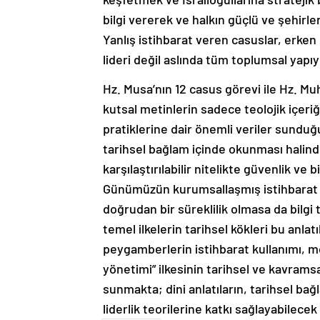
bilgi vererek ve halkın güçlü ve şehirl
Yanlış istihbarat veren casuslar, erke
lideri değil aslında tüm toplumsal yapıy
Hz. Musa’nın 12 casus görevi ile Hz. Mu
kutsal metinlerin sadece teolojik içeriğ
pratiklerine dair önemli veriler sunduğ
tarihsel bağlam içinde okunması halind
karşılaştırılabilir nitelikte güvenlik ve b
Günümüzün kurumsallaşmış istihbarat yap
doğrudan bir süreklilik olmasa da bilgi t
temel ilkelerin tarihsel kökleri bu anlat
peygamberlerin istihbarat kullanımı, m
yönetimi” ilkesinin tarihsel ve kavrams
sunmakta; dini anlatıların, tarihsel b
liderlik teorilerine katkı sağlayabilec