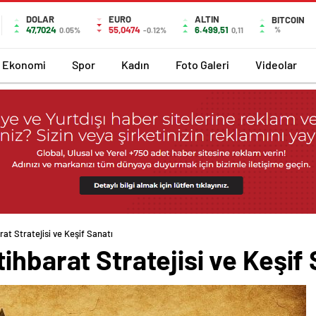
DOLAR
EURO
ALTIN
BITCOIN
47,7024
55,0474
6.499,51
%
0.05%
-0.12%
0,11
Ekonomi
Spor
Kadın
Foto Galeri
Videolar
at Stratejisi ve Keşif Sanatı
ihbarat Stratejisi ve Keşif 