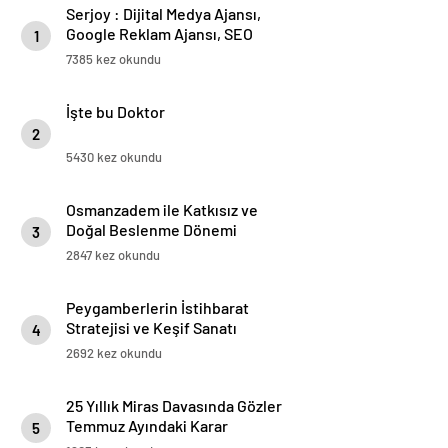
Serjoy : Dijital Medya Ajansı,
Google Reklam Ajansı, SEO
1
Ajansı ve Web Tasarım Ajansı
7385 kez okundu
İşte bu Doktor
2
5430 kez okundu
Osmanzadem ile Katkısız ve
Doğal Beslenme Dönemi
3
2847 kez okundu
Peygamberlerin İstihbarat
Stratejisi ve Keşif Sanatı
4
2692 kez okundu
25 Yıllık Miras Davasında Gözler
Temmuz Ayındaki Karar
5
Duruşmasına Çevrildi