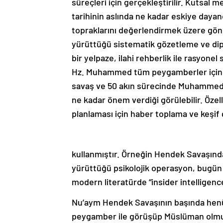
süreçleri için gerçekleştirilir. Kutsal m
tarihinin aslında ne kadar eskiye daya
topraklarını değerlendirmek üzere gö
yürüttüğü sistematik gözetleme ve di
bir yelpaze, ilahi rehberlik ile rasyonel
Hz. Muhammed tüm peygamberler içindeki
savaş ve 50 akın sürecinde Muhammed p
ne kadar önem verdiği görülebilir. Öze
planlaması için haber toplama ve keşif g
kullanmıştır. Örneğin Hendek Savaşın
yürüttüğü psikolojik operasyon, bugün 
modern literatürde “insider intelligence
Nu’aym Hendek Savaşının başında hen
peygamber ile görüşüp Müslüman olmuş 