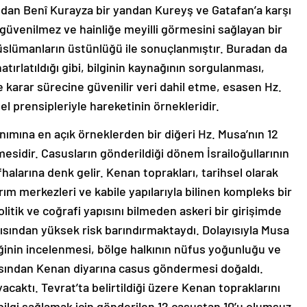
an Benî Kurayza bir yandan Kureyş ve Gatafan’a karşı
ini güvenilmez ve hainliğe meyilli görmesini sağlayan bir
üslümanların üstünlüğü ile sonuçlanmıştır. Buradan da
atırlatıldığı gibi, bilginin kaynağının sorgulanması,
 karar sürecine güvenilir veri dahil etme, esasen Hz.
prensipleriyle hareketinin örnekleridir.
ımına en açık örneklerden bir diğeri Hz. Musa’nın 12
sidir. Casusların gönderildiği dönem İsrailoğullarının
halarına denk gelir. Kenan toprakları, tarihsel olarak
rım merkezleri ve kabile yapılarıyla bilinen kompleks bir
itik ve coğrafi yapısını bilmeden askeri bir girişimde
ısından yüksek risk barındırmaktaydı. Dolayısıyla Musa
iğinin incelenmesi, bölge halkının nüfus yoğunluğu ve
sından Kenan diyarına casus göndermesi doğaldı.
aktı. Tevrat’ta belirtildiği üzere Kenan topraklarını
 bilgi sağlamak için gönderilen 12 casustan 10’u olumsuz