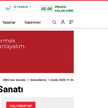
İMSAK'A
İSTANBUL
02:00
KALAN SÜRE
°
Yazarlar
Gazeteler
2692 kez okundu
|
Güncelleme: 1 Aralık 2025 17:04
Sanatı
HIZLI YORUM YAP