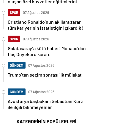
oluşan özel kuvvetler eğitimlerini
başlattı.
SPOR
07 Ağustos 2026
Cristiano Ronaldo’nun akıllara zarar
tüm kariyerinin istatistiğini çıkardık !
SPOR
07 Ağustos 2026
Galatasaray’a kötü haber! Monaco’dan
flaş Onyekuru kararı.
GÜNDEM
07 Ağustos 2026
Trump’tan seçim sonrası ilk mülakat
GÜNDEM
07 Ağustos 2026
Avusturya başbakanı Sebastian Kurz
ile ilgili bilinmeyenler
KATEGORİNİN POPÜLERLERİ