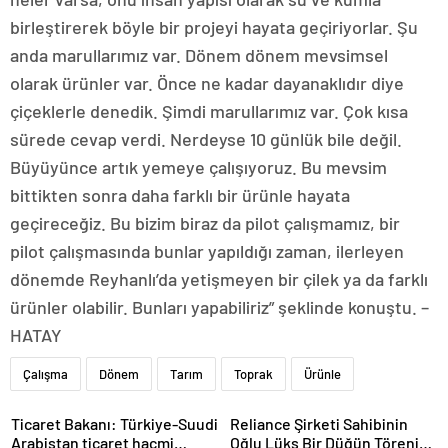
birleştirerek böyle bir projeyi hayata geçiriyorlar. Şu
anda marullarımız var. Dönem dönem mevsimsel
olarak ürünler var. Önce ne kadar dayanaklıdır diye
çiçeklerle denedik. Şimdi marullarımız var. Çok kısa
sürede cevap verdi. Nerdeyse 10 günlük bile değil.
Büyüyünce artık yemeye çalışıyoruz. Bu mevsim
bittikten sonra daha farklı bir ürünle hayata
geçireceğiz. Bu bizim biraz da pilot çalışmamız, bir
pilot çalışmasında bunlar yapıldığı zaman, ilerleyen
dönemde Reyhanlı’da yetişmeyen bir çilek ya da farklı
ürünler olabilir. Bunları yapabiliriz” şeklinde konuştu. –
HATAY
Çalışma
Dönem
Tarım
Toprak
Ürünle
Ticaret Bakanı: Türkiye-Suudi
Reliance Şirketi Sahibinin
Arabistan ticaret hacmi
Oğlu Lüks Bir Düğün Töreni