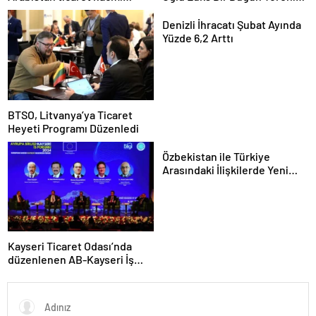
artacak
Düzenledi
Denizli İhracatı Şubat Ayında
Yüzde 6,2 Arttı
BTSO, Litvanya’ya Ticaret
Heyeti Programı Düzenledi
Özbekistan ile Türkiye
Arasındaki İlişkilerde Yeni
Dönem
Kayseri Ticaret Odası’nda
düzenlenen AB-Kayseri İş
Forumu’nda yeşil dönüşüm
ve dijitalleşme vurgusu
yapıldı