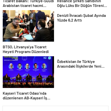
Ticaret Bakanı: Türkiye-Suudi
Reliance Şirketi Sahibinin
Arabistan ticaret hacmi
Oğlu Lüks Bir Düğün Töreni
artacak
Düzenledi
Denizli İhracatı Şubat Ayında
Yüzde 6,2 Arttı
BTSO, Litvanya’ya Ticaret
Heyeti Programı Düzenledi
Özbekistan ile Türkiye
Arasındaki İlişkilerde Yeni
Dönem
Kayseri Ticaret Odası’nda
düzenlenen AB-Kayseri İş
Forumu’nda yeşil dönüşüm
ve dijitalleşme vurgusu