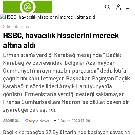
2095 okunma
HSBC, havacılık hisselerini mercek
altına aldı
Ermenistan'a verdiği Karabağ mesajında “ Dağlık
Karabağ ve çevresindeki bölgeler Azerbaycan
Cumhuriyeti'nin ayrılmaz bir parçasıdır” dedi. İstifa
çağrılarını kabul etmeyen Başbakan Paşinyan Dağlık
karabağ'ın sözde lideri Arayik Harutyunyan'la
görüştü. Ermenistan'a verdiği desteği saklamayan
Fransa Cumhurbaşkanı Macron ise dikkat çeken bir
ziyaret gerçekleştirdi.
4 Aralık 2020 13:20
ABONE OL
News
Dağlık Karabağ’da 27 Eylül tarihinde başlayan savaş 44