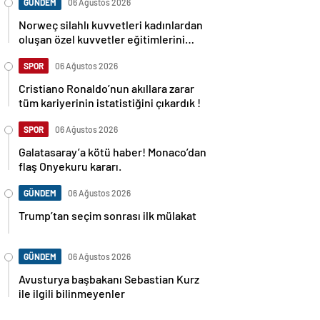
GÜNDEM
06 Ağustos 2026
Norweç silahlı kuvvetleri kadınlardan
oluşan özel kuvvetler eğitimlerini
başlattı.
SPOR
06 Ağustos 2026
Cristiano Ronaldo’nun akıllara zarar
tüm kariyerinin istatistiğini çıkardık !
SPOR
06 Ağustos 2026
Galatasaray’a kötü haber! Monaco’dan
flaş Onyekuru kararı.
GÜNDEM
06 Ağustos 2026
Trump’tan seçim sonrası ilk mülakat
GÜNDEM
06 Ağustos 2026
Avusturya başbakanı Sebastian Kurz
ile ilgili bilinmeyenler