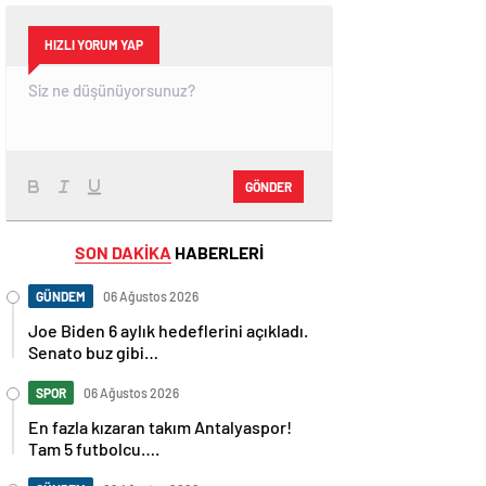
HIZLI YORUM YAP
GÖNDER
SON DAKİKA
HABERLERİ
GÜNDEM
06 Ağustos 2026
Joe Biden 6 aylık hedeflerini açıkladı.
Senato buz gibi…
SPOR
06 Ağustos 2026
En fazla kızaran takım Antalyaspor!
Tam 5 futbolcu….