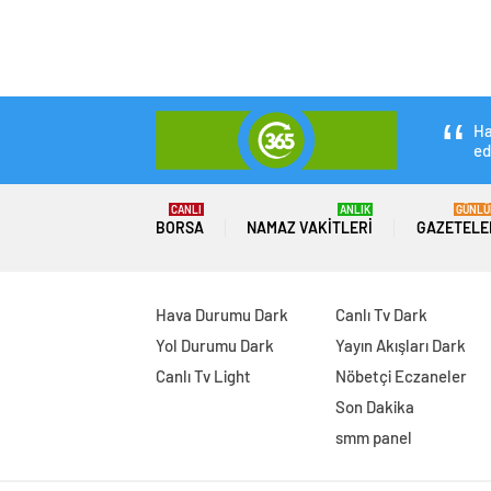
Haber 365 Gazete
Ekonomi
Borsa
Fiyatlar 
Fiyatlar artınca 