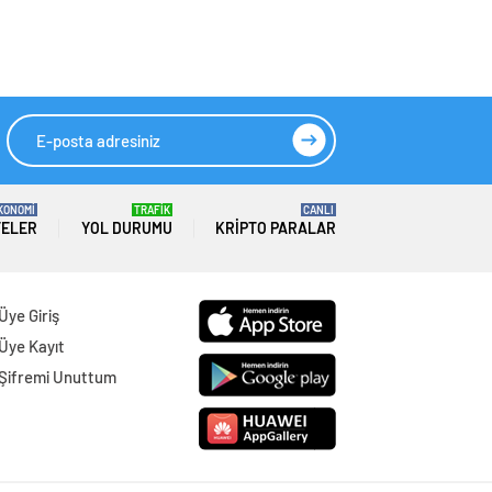
önünde kuyruk oldu
HIZLI YORUM YAP
GÖNDER
SON DAKİKA
HABERLERİ
GÜNDEM
06 Ağustos 2026
Joe Biden 6 aylık hedeflerini açıkladı.
Senato buz gibi…
SPOR
06 Ağustos 2026