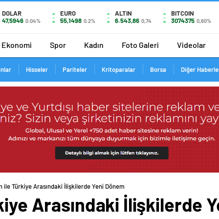
DOLAR
EURO
ALTIN
BITCOIN
47,5946
55,1498
6.543,86
3074375
0.04%
0.2%
0,74
0,60%
Ekonomi
Spor
Kadın
Foto Galeri
Videolar
ınlar
Hisseler
Pariteler
Kritoparalar
Borsa
Diğer Haberle
 ile Türkiye Arasındaki İlişkilerde Yeni Dönem
kiye Arasındaki İlişkilerde