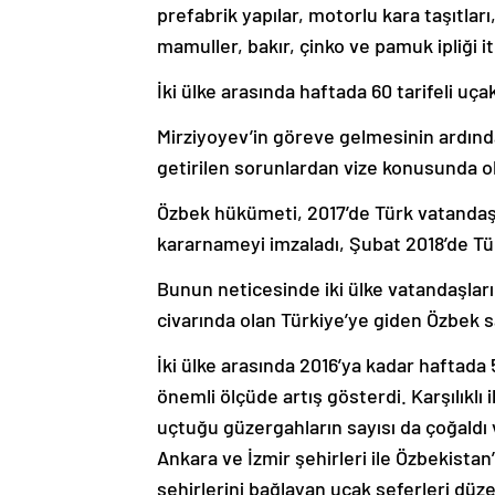
prefabrik yapılar, motorlu kara taşıtları
mamuller, bakır, çinko ve pamuk ipliği it
İki ülke arasında haftada 60 tarifeli uçak
Mirziyoyev’in göreve gelmesinin ardından
getirilen sorunlardan vize konusunda ol
Özbek hükümeti, 2017’de Türk vatandaşl
kararnameyi imzaladı, Şubat 2018’de Tür
Bunun neticesinde iki ülke vatandaşları 
civarında olan Türkiye’ye giden Özbek sa
İki ülke arasında 2016’ya kadar haftada 5
önemli ölçüde artış gösterdi. Karşılıklı i
uçtuğu güzergahların sayısı da çoğaldı 
Ankara ve İzmir şehirleri ile Özbekista
şehirlerini bağlayan uçak seferleri dü