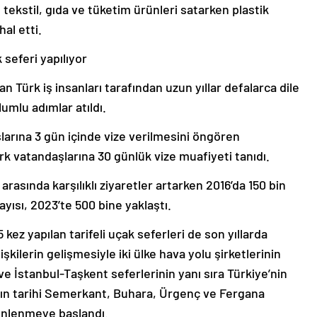
, tekstil, gıda ve tüketim ürünleri satarken plastik
hal etti.
 seferi yapılıyor
 Türk iş insanları tarafından uzun yıllar defalarca dile
umlu adımlar atıldı.
arına 3 gün içinde vize verilmesini öngören
k vatandaşlarına 30 günlük vize muafiyeti tanıdı.
arasında karşılıklı ziyaretler artarken 2016’da 150 bin
yısı, 2023’te 500 bine yaklaştı.
 kez yapılan tarifeli uçak seferleri de son yıllarda
lişkilerin gelişmesiyle iki ülke hava yolu şirketlerinin
ve İstanbul-Taşkent seferlerinin yanı sıra Türkiye’nin
n’ın tarihi Semerkant, Buhara, Ürgenç ve Fergana
zenlenmeye başlandı.