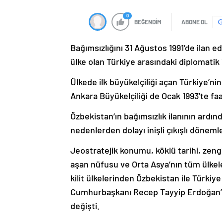
0
BEĞENDİM
ABONE OL
Bağımsızlığını 31 Ağustos 1991’de ilan ed
ülke olan Türkiye arasındaki diplomatik i
Ülkede ilk büyükelçiliği açan Türkiye’ni
Ankara Büyükelçiliği de Ocak 1993’te faa
Özbekistan’ın bağımsızlık ilanının ardınd
nedenlerden dolayı inişli çıkışlı döneml
Jeostratejik konumu, köklü tarihi, zeng
aşan nüfusu ve Orta Asya’nın tüm ülkele
kilit ülkelerinden Özbekistan ile Türkiye
Cumhurbaşkanı Recep Tayyip Erdoğan’ı
değişti.