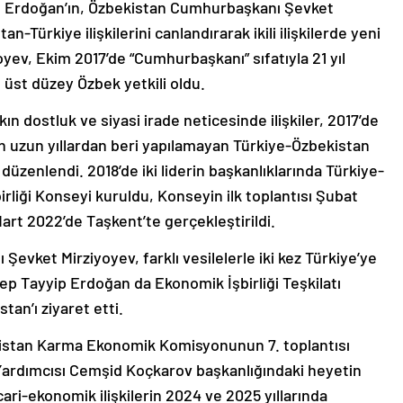
 Erdoğan’ın, Özbekistan Cumhurbaşkanı Şevket
n-Türkiye ilişkilerini canlandırarak ikili ilişkilerde yeni
ev, Ekim 2017’de “Cumhurbaşkanı” sıfatıyla 21 yıl
 üst düzey Özbek yetkili oldu.
ın dostluk ve siyasi irade neticesinde ilişkiler, 2017’de
ken uzun yıllardan beri yapılamayan Türkiye-Özbekistan
zenlendi. 2018’de iki liderin başkanlıklarında Türkiye-
irliği Konseyi kuruldu, Konseyin ilk toplantısı Şubat
Mart 2022’de Taşkent’te gerçekleştirildi.
vket Mirziyoyev, farklı vesilelerle iki kez Türkiye’ye
p Tayyip Erdoğan da Ekonomik İşbirliği Teşkilatı
tan’ı ziyaret etti.
kistan Karma Ekonomik Komisyonunun 7. toplantısı
Yardımcısı Cemşid Koçkarov başkanlığındaki heyetin
icari-ekonomik ilişkilerin 2024 ve 2025 yıllarında