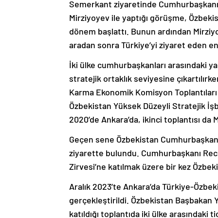
Semerkant ziyaretinde Cumhurbaşkanı
Mirziyoyev ile yaptığı görüşme, Özbekista
dönem başlattı. Bunun ardından Mirziyoy
aradan sonra Türkiye’yi ziyaret eden en
İki ülke cumhurbaşkanları arasındaki yak
stratejik ortaklık seviyesine çıkartılır
Karma Ekonomik Komisyon Toplantıları dü
Özbekistan Yüksek Düzeyli Stratejik İşb
2020’de Ankara’da, ikinci toplantısı da 
Geçen sene Özbekistan Cumhurbaşkanı Şe
ziyarette bulundu. Cumhurbaşkanı Rece
Zirvesi’ne katılmak üzere bir kez Özbekis
Aralık 2023’te Ankara’da Türkiye-Özbe
gerçekleştirildi. Özbekistan Başbakan 
katıldığı toplantıda iki ülke arasındaki t