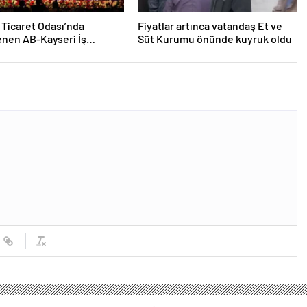
 Ticaret Odası’nda
Fiyatlar artınca vatandaş Et ve
nen AB-Kayseri İş
Süt Kurumu önünde kuyruk oldu
’nda yeşil dönüşüm ve
leşme vurgusu yapıldı