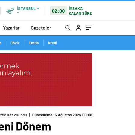
İMSAK'A
İSTANBUL
02:00
KALAN SÜRE
°
Yazarlar
Gazeteler
r
Döviz
Emtia
Kredi
 Yeni Dönem