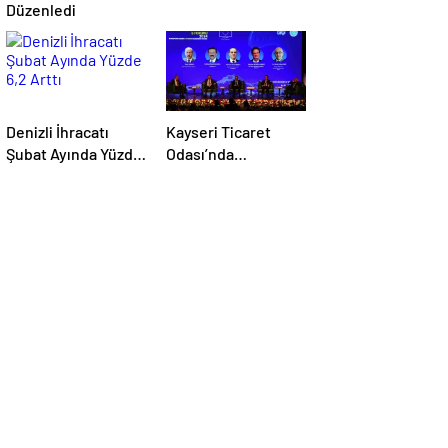
Düzenledi
Denizli İhracatı
Kayseri Ticaret
Şubat Ayında Yüzde
Odası’nda
6,2 Arttı
düzenlenen AB-
Kayseri İş
Forumu’nda yeşil
dönüşüm ve
dijitalleşme
vurgusu yapıldı