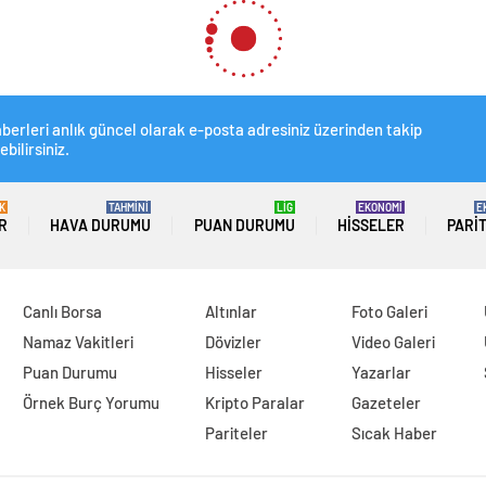
artınca vatandaş Et ve Süt Kurumu önünde kuyruk oldu
vatandaş Et ve Süt Kurumu 