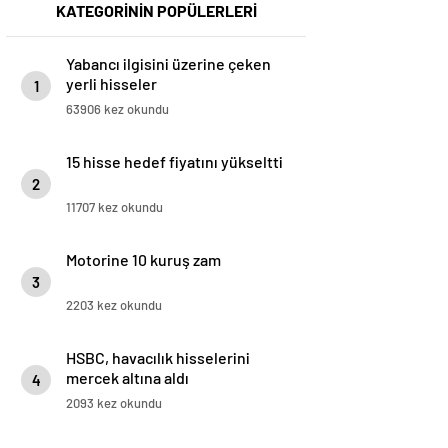
KATEGORİNİN POPÜLERLERİ
Yabancı ilgisini üzerine çeken
yerli hisseler
1
63906 kez okundu
15 hisse hedef fiyatını yükseltti
2
11707 kez okundu
Motorine 10 kuruş zam
3
2203 kez okundu
HSBC, havacılık hisselerini
mercek altına aldı
4
2093 kez okundu