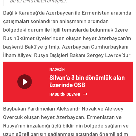
Bu bir alıntı metin örneğidir.
Dağlık Karabağ’da Azerbaycan ile Ermenistan arasında
çatışmaları sonlandıran anlaşmanın ardından
bölgedeki durum ile ilgili temaslarda bulunmak üzere
Rus hükümet üyelerinden oluşan heyet Azerbaycan’ın
başkenti Bakü’ye gitmiş, Azerbaycan Cumhurbaşkanı
İlham Aliyev, Rusya Dışişleri Bakanı Sergey Lavrov’dur.
MAGAZIN
Silvan’a 3 bin dönümlük alan
üzerinde OSB
HABERİN DEVAMI
Başbakan Yardımcıları Aleksandr Novak ve Aleksey
Overçuk oluşan heyet Azerbaycan, Ermenistan ve
Rusya’nın imzaladığı üçlü bildirinin bölgede sağlam ve
uzun süreli barışın sağlanması açısından önemli adım