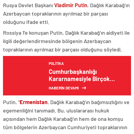
Rusya Devlet Başkanı
Vladimir Putin
, Dağlık Karabağ’ın
Azerbaycan topraklarının ayrılmaz bir parçası
olduğunu ifade etti.
Rossiya 1’e konuşan Putin, Dağlık Karabağ’ın aidiyeti ile
ilgili değerlendirmesinde bölgenin Azerbaycan
topraklarının ayrılmaz bir parçası olduğunu söyledi.
POLITIKA
Cumhurbaşkanlığı
Kararnamesiyle Birçok
Görevden Alma ve Atama
HABERİN DEVAMI
Yapıldı
Putin, “
Ermenistan
, Dağlık Karabağ’ın bağımsızlığını ve
egemenliğini tanımadı. Bu, uluslararası hukuk
açısından hem Dağlık Karabağ’ın hem de ona komşu
tüm bölgelerin Azerbaycan Cumhuriyeti topraklarının