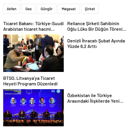
Akfen
Ges
Güngör
Megavat
Şirket
Ticaret Bakanı: Türkiye-Suudi
Reliance Şirketi Sahibinin
Arabistan ticaret hacmi
Oğlu Lüks Bir Düğün Töreni
artacak
Düzenledi
Denizli İhracatı Şubat Ayında
Yüzde 6,2 Arttı
BTSO, Litvanya’ya Ticaret
Heyeti Programı Düzenledi
Özbekistan ile Türkiye
Arasındaki İlişkilerde Yeni
Dönem