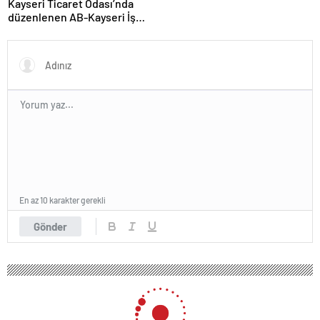
Kayseri Ticaret Odası’nda
düzenlenen AB-Kayseri İş
Forumu’nda yeşil dönüşüm
ve dijitalleşme vurgusu
yapıldı
En az 10 karakter gerekli
Gönder