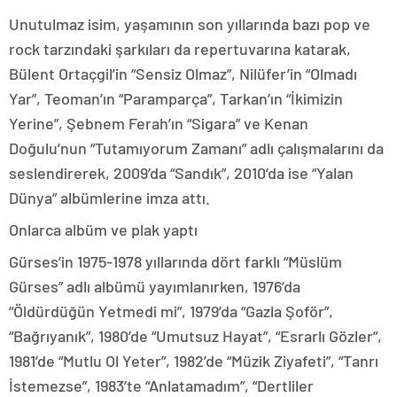
Unutulmaz isim, yaşamının son yıllarında bazı pop ve
rock tarzındaki şarkıları da repertuvarına katarak,
Bülent Ortaçgil’in “Sensiz Olmaz”, Nilüfer’in “Olmadı
Yar”, Teoman’ın “Paramparça”, Tarkan’ın “İkimizin
Yerine”, Şebnem Ferah’ın “Sigara” ve Kenan
Doğulu’nun “Tutamıyorum Zamanı” adlı çalışmalarını da
seslendirerek, 2009’da “Sandık”, 2010’da ise “Yalan
Dünya” albümlerine imza attı.
Onlarca albüm ve plak yaptı
Gürses’in 1975-1978 yıllarında dört farklı “Müslüm
Gürses” adlı albümü yayımlanırken, 1976’da
“Öldürdüğün Yetmedi mi”, 1979’da “Gazla Şoför”,
“Bağrıyanık”, 1980’de “Umutsuz Hayat”, “Esrarlı Gözler”,
1981’de “Mutlu Ol Yeter”, 1982’de “Müzik Ziyafeti”, “Tanrı
İstemezse”, 1983’te “Anlatamadım”, “Dertliler