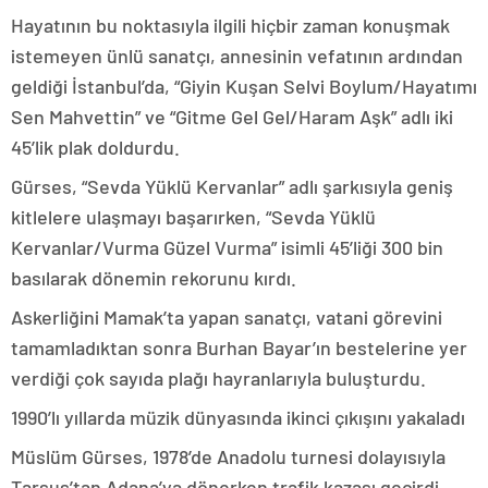
Hayatının bu noktasıyla ilgili hiçbir zaman konuşmak
istemeyen ünlü sanatçı, annesinin vefatının ardından
geldiği İstanbul’da, “Giyin Kuşan Selvi Boylum/Hayatımı
Sen Mahvettin” ve “Gitme Gel Gel/Haram Aşk” adlı iki
45’lik plak doldurdu.
Gürses, “Sevda Yüklü Kervanlar” adlı şarkısıyla geniş
kitlelere ulaşmayı başarırken, “Sevda Yüklü
Kervanlar/Vurma Güzel Vurma” isimli 45’liği 300 bin
basılarak dönemin rekorunu kırdı.
Askerliğini Mamak’ta yapan sanatçı, vatani görevini
tamamladıktan sonra Burhan Bayar’ın bestelerine yer
verdiği çok sayıda plağı hayranlarıyla buluşturdu.
1990’lı yıllarda müzik dünyasında ikinci çıkışını yakaladı
Müslüm Gürses, 1978’de Anadolu turnesi dolayısıyla
Tarsus’tan Adana’ya dönerken trafik kazası geçirdi.