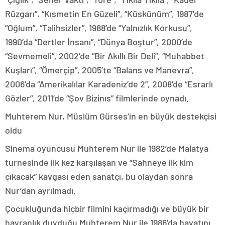
Rüzgarı”, “Kısmetin En Güzeli”, “Küskünüm”, 1987’de
“Oğlum”, “Talihsizler”, 1988’de “Yalnızlık Korkusu”,
1990’da “Dertler İnsanı”, “Dünya Boştur”, 2000’de
“Sevmemeli”, 2002’de “Bir Akıllı Bir Deli”, “Muhabbet
Kuşları”, “Ömerçip”, 2005’te “Balans ve Manevra”,
2006’da “Amerikalılar Karadeniz’de 2”, 2008’de “Esrarlı
Gözler”, 2011’de “Şov Bizinıs” filmlerinde oynadı.
Muhterem Nur, Müslüm Gürses’in en büyük destekçisi
oldu
Sinema oyuncusu Muhterem Nur ile 1982’de Malatya
turnesinde ilk kez karşılaşan ve “Sahneye ilk kim
çıkacak” kavgası eden sanatçı, bu olaydan sonra
Nur’dan ayrılmadı.
Çocukluğunda hiçbir filmini kaçırmadığı ve büyük bir
hayranlık duyduğu Muhterem Nur ile 1986’da hayatını