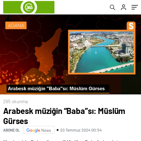
295 okunma
Arabesk müziğin “Baba”sı: Müslüm
Gürses
20 Temmuz 2024 00:54
ABONE OL
News