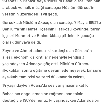
“Arabeskin Babası” veya “Müslüm Baba” olarak tanınan
arabesk ve halk müziği sanatçısı Müslüm Gürses’in
vefatının üzerinden 11 yıl geçti.
Gerçek adı Müslüm Akbaş olan sanatçı, 7 Mayıs 1953’te
Şanlıurfa’nın Halfeti ilçesinin Fıstıközü köyünde, tarım
işçileri Mehmet ve Emine Akbaş çiftinin ilk çocuğu
olarak dünyaya geldi.
Zeyno ve Ahmet adında iki kardeşi olan Gürses’in
ailesi, ekonomik sıkıntılar nedeniyle kendisi 3
yaşındayken Adana’ya göç etti. Müslüm Gürses,
ilkokuldan sonra eğitime devam edemeyerek, bir süre
ayakkabı tamircisi ve terzi dükkanında çalıştı.
14 yaşındayken Adana’da ses yarışmasına katıldı
Babasının engellemesine rağmen, annesinin
desteğiyle 1967’de henüz 14 yaşındayken Adana’da bir