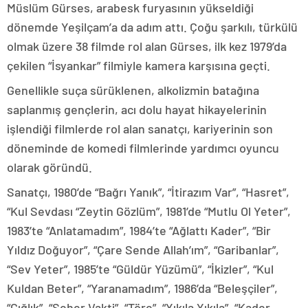
Müslüm Gürses, arabesk furyasının yükseldiği
dönemde Yeşilçam’a da adım attı. Çoğu şarkılı, türkülü
olmak üzere 38 filmde rol alan Gürses, ilk kez 1979’da
çekilen “İsyankar” filmiyle kamera karşısına geçti.
Genellikle suça sürüklenen, alkolizmin batağına
saplanmış gençlerin, acı dolu hayat hikayelerinin
işlendiği filmlerde rol alan sanatçı, kariyerinin son
döneminde de komedi filmlerinde yardımcı oyuncu
olarak göründü.
Sanatçı, 1980’de “Bağrı Yanık”, “İtirazım Var”, “Hasret”,
“Kul Sevdası “Zeytin Gözlüm”, 1981’de “Mutlu Ol Yeter”,
1983’te “Anlatamadım”, 1984’te “Ağlattı Kader”, “Bir
Yıldız Doğuyor”, “Çare Sende Allah’ım”, “Garibanlar”,
“Sev Yeter”, 1985’te “Güldür Yüzümü”, “İkizler”, “Kul
Kuldan Beter”, “Yaranamadım”, 1986’da “Beleşçiler”,
“Çığlık”, “Seher Vakti”, “Töre”, “Yıkıla Yıkıla”, “Kader