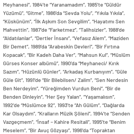
Meyhanesi”, 1984’te “Yaranamadım”, 1985’te “Güldür
Yüzümü”, “Gitme”, 1986’da “Sevda Yolu”, “Yıkıla Yıkıla”,
“Küskünüm”, “İlk Aşkım Son Sevgilim”, “Hayatımı Sen
Mahvettin”, 1987’de “Farketmez”, “Talihsizler”, 1988’de
“Aldatılanlar”, “Dertler İnsanı”, “Vefasız Alem”, “Maziden
Bir Demet”, 1989’da “Arabeskin Devleri”, “Bir Fırtına
Kopacak”, “Bir Kadeh Daha Ver”, “Mahsun Kul”, “Müslüm
Gürses Konser albümü”, 1990’da “Meyhaneci/ Kırık
Sazım”, “Hüzünlü Günler”, “Arkadaş Kurbanıyım”, “Güle
Güle Git”, 1991’de “Bir Bilebilsen/ Zalim”, “Sen Nerdesin
Ben Nerdeyim”, “Yüreğimden Vurdun Beni”, “Bir de
Benden Dinleyin”, “Her Şey Yalan”, “Yaşamalısın”,
1992’de “Müslümce 92”, 1993’te “Ah Gülüm”, “Dağlarda
Kar Olsaydım”, “Kralların Müzik Şöleni”, 1994’te “Senden
Vazgeçmem”, “İnsaf – Kahire Resitali”, 1995’te “Benim
Meselem”, “Bir Avuç Gözyaşı”, 1996’da “Topraktan