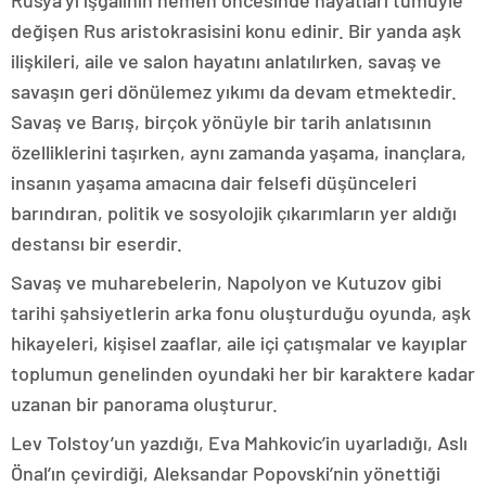
Rusya’yı işgalinin hemen öncesinde hayatları tümüyle
değişen Rus aristokrasisini konu edinir. Bir yanda aşk
ilişkileri, aile ve salon hayatını anlatılırken, savaş ve
savaşın geri dönülemez yıkımı da devam etmektedir.
Savaş ve Barış, birçok yönüyle bir tarih anlatısının
özelliklerini taşırken, aynı zamanda yaşama, inançlara,
insanın yaşama amacına dair felsefi düşünceleri
barındıran, politik ve sosyolojik çıkarımların yer aldığı
destansı bir eserdir.
Savaş ve muharebelerin, Napolyon ve Kutuzov gibi
tarihi şahsiyetlerin arka fonu oluşturduğu oyunda, aşk
hikayeleri, kişisel zaaflar, aile içi çatışmalar ve kayıplar
toplumun genelinden oyundaki her bir karaktere kadar
uzanan bir panorama oluşturur.
Lev Tolstoy’un yazdığı, Eva Mahkovic’in uyarladığı, Aslı
Önal’ın çevirdiği, Aleksandar Popovski’nin yönettiği