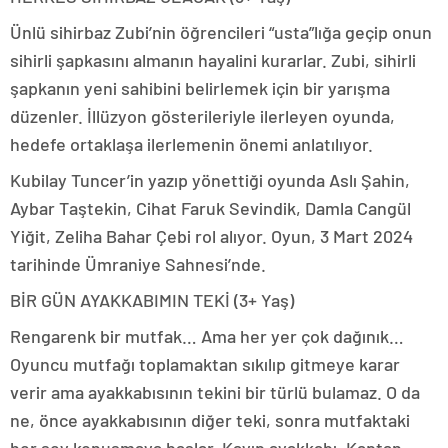
Ünlü sihirbaz Zubi’nin öğrencileri “usta”lığa geçip onun
sihirli şapkasını almanın hayalini kurarlar. Zubi, sihirli
şapkanın yeni sahibini belirlemek için bir yarışma
düzenler. İllüzyon gösterileriyle ilerleyen oyunda,
hedefe ortaklaşa ilerlemenin önemi anlatılıyor.
Kubilay Tuncer’in yazıp yönettiği oyunda Aslı Şahin,
Aybar Taştekin, Cihat Faruk Sevindik, Damla Cangül
Yiğit, Zeliha Bahar Çebi rol alıyor. Oyun, 3 Mart 2024
tarihinde Ümraniye Sahnesi’nde.
BİR GÜN AYAKKABIMIN TEKİ (3+ Yaş)
Rengarenk bir mutfak… Ama her yer çok dağınık…
Oyuncu mutfağı toplamaktan sıkılıp gitmeye karar
verir ama ayakkabısının tekini bir türlü bulamaz. O da
ne, önce ayakkabısının diğer teki, sonra mutfaktaki