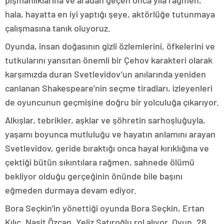
pişmanlıklarına ve aradan geçen onca yıla rağmen,
hala, hayatta en iyi yaptığı şeye, aktörlüğe tutunmaya
çalışmasına tanık oluyoruz.
Oyunda, insan doğasının gizli özlemlerini, öfkelerini ve
tutkularını yansıtan önemli bir Çehov karakteri olarak
karşımızda duran Svetlevidov’un anılarında yeniden
canlanan Shakespeare’nin seçme tiradları, izleyenleri
de oyuncunun geçmişine doğru bir yolculuğa çıkarıyor.
Alkışlar, tebrikler, aşklar ve şöhretin sarhoşluğuyla,
yaşamı boyunca mutluluğu ve hayatın anlamını arayan
Svetlevidov, geride bıraktığı onca hayal kırıklığına ve
çektiği bütün sıkıntılara rağmen, sahnede ölümü
bekliyor olduğu gerçeğinin önünde bile başını
eğmeden durmaya devam ediyor.
Bora Seçkin’in yönettiği oyunda Bora Seçkin, Ertan
Kılıç, Naşit Özcan, Yeliz Şatıroğlu rol alıyor. Oyun, 28