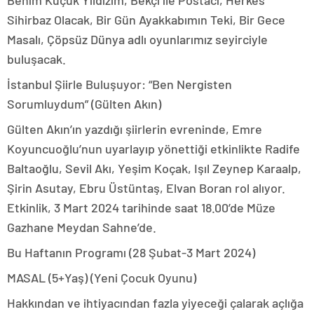
Benim Küçük Yıldızım, Bekçi ile Postacı, Herkes
Sihirbaz Olacak, Bir Gün Ayakkabımın Teki, Bir Gece
Masalı, Çöpsüz Dünya adlı oyunlarımız seyirciyle
buluşacak.
İstanbul Şiirle Buluşuyor: “Ben Nergisten
Sorumluydum” (Gülten Akın)
Gülten Akın’ın yazdığı şiirlerin evreninde, Emre
Koyuncuoğlu’nun uyarlayıp yönettiği etkinlikte Radife
Baltaoğlu, Sevil Akı, Yeşim Koçak, Işıl Zeynep Karaalp,
Şirin Asutay, Ebru Üstüntaş, Elvan Boran rol alıyor.
Etkinlik, 3 Mart 2024 tarihinde saat 18.00’de Müze
Gazhane Meydan Sahne’de.
Bu Haftanın Programı (28 Şubat-3 Mart 2024)
MASAL (5+Yaş) (Yeni Çocuk Oyunu)
Hakkından ve ihtiyacından fazla yiyeceği çalarak açlığa