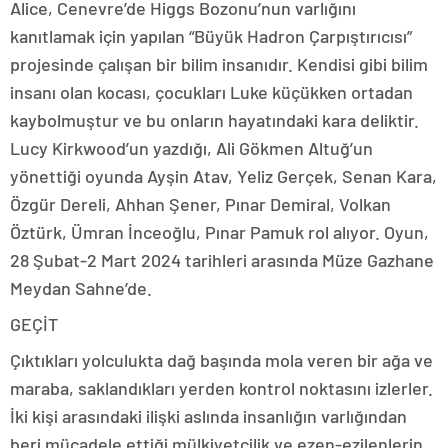
Alice, Cenevre’de Higgs Bozonu’nun varlığını
kanıtlamak için yapılan “Büyük Hadron Çarpıştırıcısı”
projesinde çalışan bir bilim insanıdır. Kendisi gibi bilim
insanı olan kocası, çocukları Luke küçükken ortadan
kaybolmuştur ve bu onların hayatındaki kara deliktir.
Lucy Kirkwood’un yazdığı, Ali Gökmen Altuğ’un
yönettiği oyunda Ayşin Atav, Yeliz Gerçek, Senan Kara,
Özgür Dereli, Ahhan Şener, Pınar Demiral, Volkan
Öztürk, Ümran İnceoğlu, Pınar Pamuk rol alıyor. Oyun,
28 Şubat-2 Mart 2024 tarihleri arasında Müze Gazhane
Meydan Sahne’de.
GEÇİT
Çıktıkları yolculukta dağ başında mola veren bir ağa ve
maraba, saklandıkları yerden kontrol noktasını izlerler.
İki kişi arasındaki ilişki aslında insanlığın varlığından
beri mücadele ettiği mülkiyetçilik ve ezen-ezilenlerin