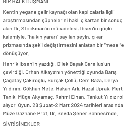
BİR HALK DÜŞMANI
Kentin yegane gelir kaynağı olan kaplıcalarla ilgili
araştırmasından şüphelerini haklı çıkartan bir sonuç
alan Dr. Stockman’ın mücadelesi, Ibsen’in güçlü
kalemiyle, “halkın yararı” sayılan şeyin, çıkar
prizmasında şekil değiştirmesini anlatan bir “mesel”e
dönüşüyor.
Henrik Ibsen’in yazdığı, Dilek Başak Carelius’un
çevirdiği, Orhan Alkaya’nın yönettiği oyunda Barış
Çağatay Çakıroğlu, Burçak Çöllü, Cem Baza, Derya
Yıldırım, Gökhan Mete, Hakan Arlı, Hazal Uprak, Mert
Tanık, Müge Akyamaç, Rahmi Elhan, Tankut Yıldız rol
alıyor. Oyun, 28 Şubat-2 Mart 2024 tarihleri arasında
Müze Gazhane Prof. Dr. Sevda Şener Sahnesi’nde.
SİVRİSİNEKLER