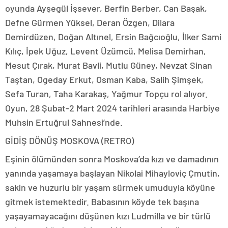
oyunda Ayşegül İşsever, Berfin Berber, Can Başak,
Defne Gürmen Yüksel, Deran Özgen, Dilara
Demirdüzen, Doğan Altınel, Ersin Bağcıoğlu, İlker Sami
Kılıç, İpek Uğuz, Levent Üzümcü, Melisa Demirhan,
Mesut Çırak, Murat Bavli, Mutlu Güney, Nevzat Sinan
Taştan, Ogeday Erkut, Osman Kaba, Salih Şimşek,
Sefa Turan, Taha Karakaş, Yağmur Topçu rol alıyor.
Oyun, 28 Şubat-2 Mart 2024 tarihleri arasında Harbiye
Muhsin Ertuğrul Sahnesi’nde.
GİDİŞ DÖNÜŞ MOSKOVA (RETRO)
Eşinin ölümünden sonra Moskova’da kızı ve damadının
yanında yaşamaya başlayan Nikolai Mihayloviç Çmutin,
sakin ve huzurlu bir yaşam sürmek umuduyla köyüne
gitmek istemektedir. Babasının köyde tek başına
yaşayamayacağını düşünen kızı Ludmilla ve bir türlü