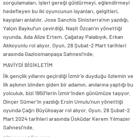
sorgulamaları, işleri gereği güldürmeyi, eğlendirmeyi
hedefleyen bu iki oyuncunun isyanları, gelgitleri,
kayıpları anlatılır. Jose Sanchis Sinisterra’nın yazdığı,
Yalçın Baykul’un çevirdiği, Naşit Özcan’ın yönettiği
oyunda, Ada Alize Ertem, Çağatay Palabıyık, Erkan
Akkoyunlu rol alıyor. Oyun, 28 Şubat-2 Mart tarihleri
arasında Gaziosmanpaşa Sahnesi’nde.
MAVİYDİ BİSİKLETİM
İlk gençlik yıllarını geçirdiği İzmir’e duyduğu özlemin ve
ilk aşkının izinden giden bir adamın, anılarına yaptığı bu
yolculuk, bizi 1950’lerin İzmir’inden günümüze taşıyor.
Dinçer Sümer’in yazdığı Ersin Umulu’nun yönettiği
oyunda Çağrı Büyüksayar rol alıyor. Oyun, 28 Şubat-2
Mart 2024 tarihleri arasında Üsküdar Kerem Yılmazer
Sahnesi’nde.