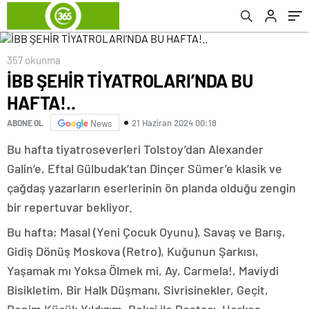
357 okunma
İBB ŞEHİR TİYATROLARI’NDA BU
HAFTA!..
21 Haziran 2024 00:18
ABONE OL
News
Bu hafta tiyatroseverleri Tolstoy’dan Alexander
Galin’e, Eftal Gülbudak’tan Dinçer Sümer’e klasik ve
çağdaş yazarların eserlerinin ön planda olduğu zengin
bir repertuvar bekliyor.
Bu hafta; Masal (Yeni Çocuk Oyunu), Savaş ve Barış,
Gidiş Dönüş Moskova (Retro), Kuğunun Şarkısı,
Yaşamak mı Yoksa Ölmek mi, Ay, Carmela!, Maviydi
Bisikletim, Bir Halk Düşmanı, Sivrisinekler, Geçit,