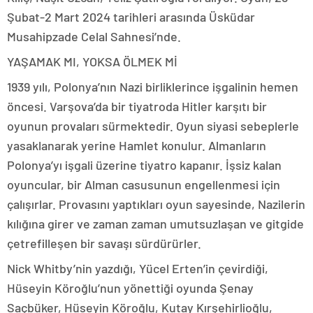
Şubat-2 Mart 2024 tarihleri arasında Üsküdar
Musahipzade Celal Sahnesi’nde.
YAŞAMAK MI, YOKSA ÖLMEK Mİ
1939 yılı, Polonya’nın Nazi birliklerince işgalinin hemen
öncesi. Varşova’da bir tiyatroda Hitler karşıtı bir
oyunun provaları sürmektedir. Oyun siyasi sebeplerle
yasaklanarak yerine Hamlet konulur. Almanların
Polonya’yı işgali üzerine tiyatro kapanır. İşsiz kalan
oyuncular, bir Alman casusunun engellenmesi için
çalışırlar. Provasını yaptıkları oyun sayesinde, Nazilerin
kılığına girer ve zaman zaman umutsuzlaşan ve gitgide
çetrefilleşen bir savaşı sürdürürler.
Nick Whitby’nin yazdığı, Yücel Erten’in çevirdiği,
Hüseyin Köroğlu’nun yönettiği oyunda Şenay
Saçbüker, Hüseyin Köroğlu, Kutay Kırşehirlioğlu,