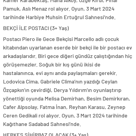
Kamer Karabektaş, Mana Alkoy, Özge Kırdı, Pınar
Pamuk, Aslı Menaz rol alıyor. Oyun, 3 Mart 2024
tarihinde Harbiye Muhsin Ertuğrul Sahnesi’nde.
BEKÇİ İLE POSTACI (3+ Yaş)
Postacı Piero ile Gece Bekçisi Marcello adlı çocuk
kitabından uyarlanan eserde bir bekçi ile bir postacı ev
arkadaşlarıdır. Biri gece diğeri gündüz çalıştığından hiç
görüşemezler. Soğuk bir kış günü ikisi de
hastalanınca, evi aynı anda paylaşmaları gerekir.
Lodovica Cima, Gabriele Clima’nın yazdığı Ceylan
Özçapkın’ın çevirdiği, Derya Yıldırım’ın oyunlaştırıp
yönettiği oyunda Melisa Demirhan, Besim Demirkıran,
Cafer Alpsolay, Fatma İnan, Reyhan Karasu, Zeynep
Ceren Gedikali rol alıyor. Oyun, 3 Mart 2024 tarihinde
Kağıthane Sadabad Sahnesi’nde.
HERKES SİHİRBAZ OLACAK (3+ Yaş)