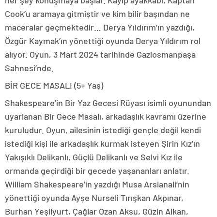
her şey konuşmaya başlar. Kayıp ayakkabı, Kaptan
Cook’u aramaya gitmiştir ve kim bilir başından ne
maceralar geçmektedir… Derya Yıldırım’ın yazdığı,
Özgür Kaymak’ın yönettiği oyunda Derya Yıldırım rol
alıyor. Oyun, 3 Mart 2024 tarihinde Gaziosmanpaşa
Sahnesi’nde.
BİR GECE MASALI (5+ Yaş)
Shakespeare’in Bir Yaz Gecesi Rüyası isimli oyunundan
uyarlanan Bir Gece Masalı, arkadaşlık kavramı üzerine
kuruludur. Oyun, ailesinin istediği gençle değil kendi
istediği kişi ile arkadaşlık kurmak isteyen Şirin Kız’ın
Yakışıklı Delikanlı, Güçlü Delikanlı ve Selvi Kız ile
ormanda geçirdiği bir gecede yaşananları anlatır.
William Shakespeare’in yazdığı Musa Arslanali’nin
yönettiği oyunda Ayşe Nurseli Tırışkan Akpınar,
Burhan Yeşilyurt, Çağlar Ozan Aksu, Güzin Alkan,