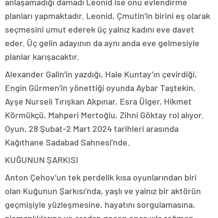
anlaşamadığı damadı Leonid ise onu evlendirme
planları yapmaktadır. Leonid, Çmutin’in birini eş olarak
seçmesini umut ederek üç yalnız kadını eve davet
eder. Üç gelin adayının da aynı anda eve gelmesiyle
planlar karışacaktır.
Alexander Galin’in yazdığı, Hale Kuntay’ın çevirdiği,
Engin Gürmen’in yönettiği oyunda Aybar Taştekin,
Ayşe Nurseli Tırışkan Akpınar, Esra Ülger, Hikmet
Körmükçü, Mahperi Mertoğlu, Zihni Göktay rol alıyor.
Oyun, 28 Şubat-2 Mart 2024 tarihleri arasında
Kağıthane Sadabad Sahnesi’nde.
KUĞUNUN ŞARKISI
Anton Çehov’un tek perdelik kısa oyunlarından biri
olan Kuğunun Şarkısı’nda, yaşlı ve yalnız bir aktörün
geçmişiyle yüzleşmesine, hayatını sorgulamasına,