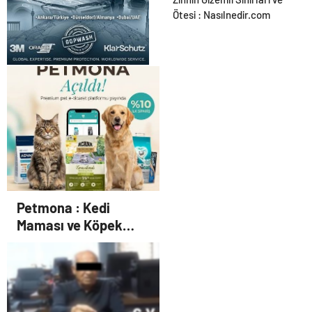
Ayak Yarası Tedavisi
Ötesi : Nasılnedir.com
UETDS Nedir ? Uetds.com
İle Akıllı Dijital Taşımacılık
Yazılımı
Petmona : Kedi
Maması ve Köpek
Maması İle Tüm Evcil
Hayvan Ürünleri