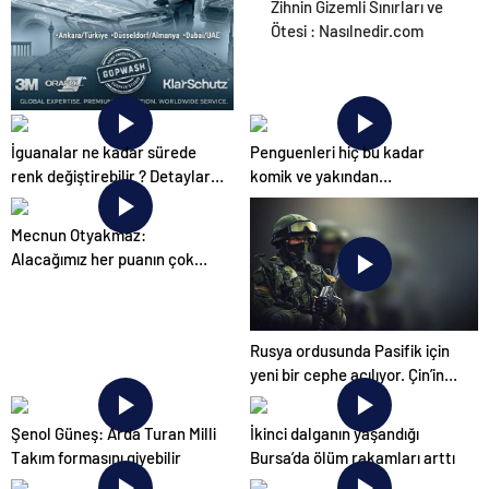
Ortopodoloji İle Diyabetik
Zihnin Gizemli Sınırları ve
Ayak Yarası Tedavisi
Ötesi : Nasılnedir.com
UETDS Nedir ? Uetds.com
İguanalar ne kadar sürede
Penguenleri hiç bu kadar
İle Akıllı Dijital Taşımacılık
renk değiştirebilir ? Detaylar
komik ve yakından
Yazılımı
burada…
görmemiştiniz
Mecnun Otyakmaz:
Alacağımız her puanın çok
önemi var
Rusya ordusunda Pasifik için
yeni bir cephe açılıyor. Çin’in
ilk tepkisi!
Şenol Güneş: Arda Turan Milli
İkinci dalganın yaşandığı
Takım formasını giyebilir
Bursa’da ölüm rakamları arttı