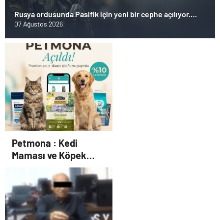
Rusya ordusunda Pasifik için yeni bir cephe açılıyor.
Çin’in ilk tepkisi!
07 Ağustos 2026
Petmona : Kedi
Maması ve Köpek
Maması İle Tüm Evcil
Hayvan Ürünleri