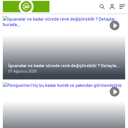
İguanalar ne kadar sürede renk değiştirebilir ? Detaylar
burada…
07 Ağustos 2026