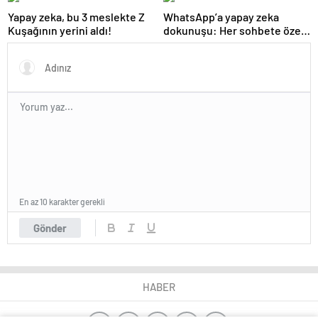
reklamlarından
kurtulabilecek
Yapay zeka, bu 3 meslekte Z
WhatsApp’a yapay zeka
Kuşağının yerini aldı!
dokunuşu: Her sohbete özel
olacak
En az 10 karakter gerekli
Gönder
HABER