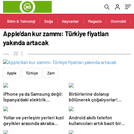
Bilim & Teknoloji
Doğa
Hayvanlar
Magazin
Otomobil
Apple’dan kur zammı: Türkiye fiyatları
yakında artacak
1
Apple
Türkiye
Zam
iPhone ya da Samsung değil:
Birbirlerine dolanıp
İspanya’daki elektrik
bölünerek çoğalıyorlar!
kesintisinden sağ kurtulan
Almanya’nın birçok yerinde
tek telefonlar bunlar!
görüldü, ihbar telefonları
susmuyor
Yollar ve yerleşim yerleri kızıl
Android akıllı telefon
geyikler arasında akraba
kullanıcıları artık basit bir
evliliğine neden oluyor
güncellemeyle SMS