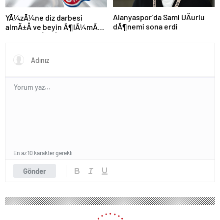
Alanyaspor’da Sami UÄurlu
YÃ¼zÃ¼ne diz darbesi
dÃ¶nemi sona erdi
almÄ±Å ve beyin Ã¶lÃ¼mÃ¼
gerÃ§ekleÅmiÅti, Bayern
MÃ¼nih DÃ¼nya
KarmasÄ±’nÄ±n genÃ§
futbolcusu hayatÄ±nÄ±
kaybetti
En az 10 karakter gerekli
Gönder