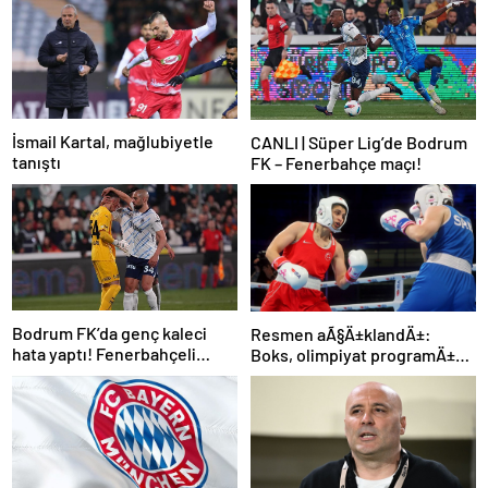
İsmail Kartal, mağlubiyetle
CANLI | Süper Lig’de Bodrum
tanıştı
FK – Fenerbahçe maçı!
Bodrum FK’da genç kaleci
Resmen aÃ§Ä±klandÄ±:
hata yaptı! Fenerbahçeli
Boks, olimpiyat programÄ±na
futbolcular teselli etti
dahil edildi