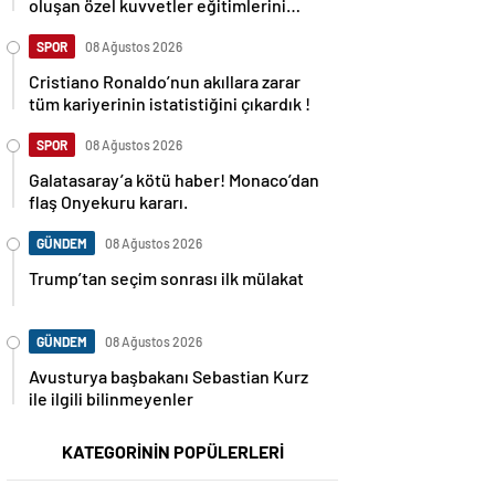
oluşan özel kuvvetler eğitimlerini
başlattı.
SPOR
08 Ağustos 2026
Cristiano Ronaldo’nun akıllara zarar
tüm kariyerinin istatistiğini çıkardık !
SPOR
08 Ağustos 2026
Galatasaray’a kötü haber! Monaco’dan
flaş Onyekuru kararı.
GÜNDEM
08 Ağustos 2026
Trump’tan seçim sonrası ilk mülakat
GÜNDEM
08 Ağustos 2026
Avusturya başbakanı Sebastian Kurz
ile ilgili bilinmeyenler
KATEGORİNİN POPÜLERLERİ