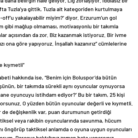
a daha belirgin hale geliyor. Lig zorlaşıyor. İddiasız bir
a Tuzla’ya gittik, Tuzla alt kategoriden kurtulmaya
-off’u yakalayabilir miyim?’ diyor. Erzurum’un gol
m gibi mağlup olmaması, motivasyonlu bir takımla
lar açısından da zor. Biz kazanmak istiyoruz. Bir ivme
ızı ona göre yapıyoruz. İnşallah kazanırız” cümlelerine
e kıymetli”
beti hakkında ise, “Benim için Boluspor’da bütün
üşünün, bir takımda sürekli aynı oyuncular oynuyorsa
tane oyuncuyu istihdam ediyor?’ Bu bir takım, 25 kişi
liyorsunuz. O yüzden bütün oyuncular değerli ve kıymetli.
r de değişkenlik var, puan durumunun getirdiği
 taktiksel veya rakibin oyuncularında savunma, hücum
ını öngörüp taktiksel anlamda o oyuna uygun oyuncuları
orum. Parçaya baktığınız zaman hata yaparsınız.