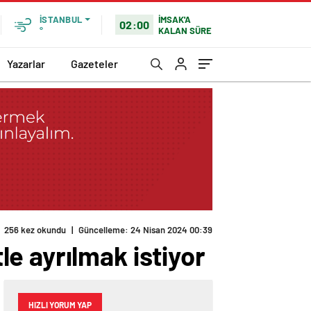
İMSAK'A
İSTANBUL
02:00
KALAN SÜRE
°
Yazarlar
Gazeteler
256 kez okundu
|
Güncelleme: 24 Nisan 2024 00:39
e ayrılmak istiyor
HIZLI YORUM YAP