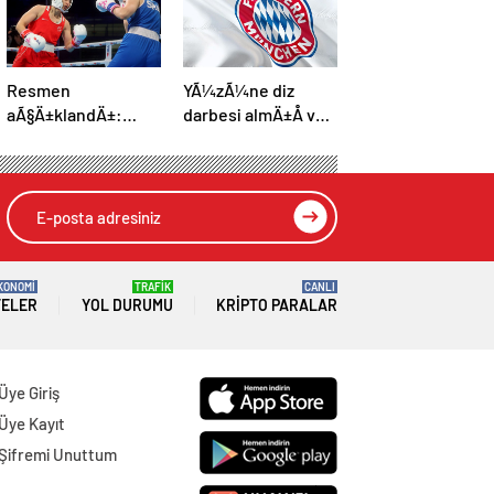
Resmen
YÃ¼zÃ¼ne diz
aÃ§Ä±klandÄ±:
darbesi almÄ±Å ve
Boks, olimpiyat
beyin Ã¶lÃ¼mÃ¼
programÄ±na dahil
gerÃ§ekleÅmiÅti,
edildi
Bayern MÃ¼nih
DÃ¼nya
KarmasÄ±’nÄ±n
genÃ§ futbolcusu
hayatÄ±nÄ±
KONOMİ
TRAFİK
CANLI
TELER
YOL DURUMU
KRIPTO PARALAR
kaybetti
Üye Giriş
Üye Kayıt
Şifremi Unuttum