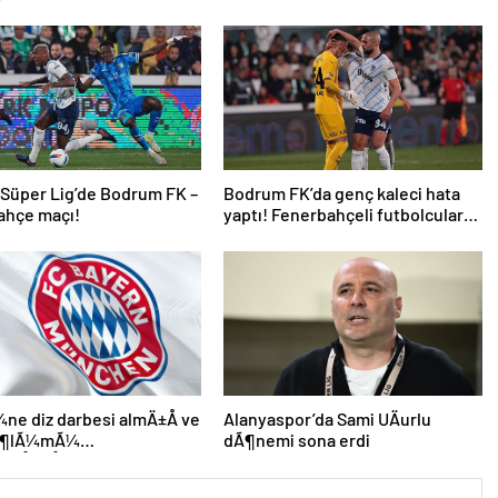
 Süper Lig’de Bodrum FK –
Bodrum FK’da genç kaleci hata
ahçe maçı!
yaptı! Fenerbahçeli futbolcular
teselli etti
e diz darbesi almÄ±Å ve
Alanyaspor’da Sami UÄurlu
 Ã¶lÃ¼mÃ¼
dÃ¶nemi sona erdi
leÅmiÅti, Bayern
 DÃ¼nya KarmasÄ±’nÄ±n