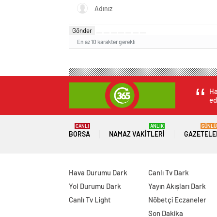
genÃ§ 
kaybett
Gönder
En az 10 karakter gerekli
Ha
ed
CANLI
ANLIK
GÜNLÜ
BORSA
NAMAZ VAKITLERI
GAZETELE
Hava Durumu Dark
Canlı Tv Dark
Yol Durumu Dark
Yayın Akışları Dark
Canlı Tv Light
Nöbetçi Eczaneler
Son Dakika