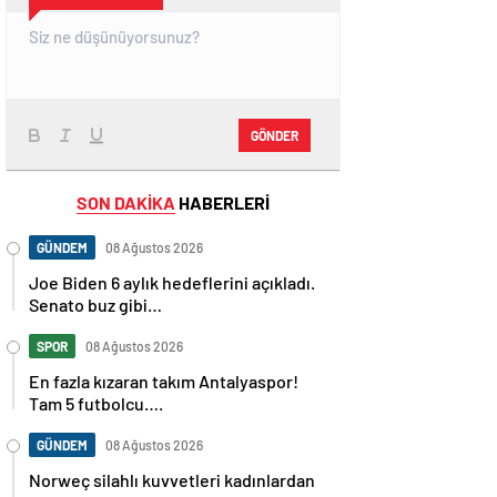
GÖNDER
SON DAKİKA
HABERLERİ
GÜNDEM
08 Ağustos 2026
Joe Biden 6 aylık hedeflerini açıkladı.
Senato buz gibi…
SPOR
08 Ağustos 2026
En fazla kızaran takım Antalyaspor!
Tam 5 futbolcu….
GÜNDEM
08 Ağustos 2026
Norweç silahlı kuvvetleri kadınlardan