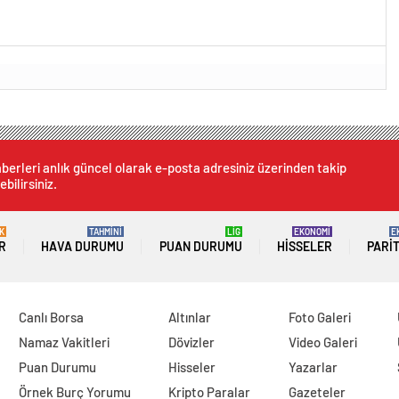
futbolcusu hayatÄ±nÄ±
i
berleri anlık güncel olarak e-posta adresiniz üzerinden takip
ebilirsiniz.
K
TAHMİNİ
LİG
EKONOMİ
E
R
HAVA DURUMU
PUAN DURUMU
HISSELER
PARI
Canlı Borsa
Altınlar
Foto Galeri
Namaz Vakitleri
Dövizler
Video Galeri
Puan Durumu
Hisseler
Yazarlar
Örnek Burç Yorumu
Kripto Paralar
Gazeteler