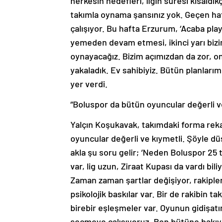
herkesin hedefleri, ligin süresi kısaldıkç
takımla oynama şansınız yok. Geçen haft
çalışıyor. Bu hafta Erzurum, ‘Acaba play
yemeden devam etmesi, ikinci yarı bizi
oynayacağız. Bizim açımızdan da zor, on
yakaladık. Ev sahibiyiz. Bütün planlarım
yer verdi.
“Boluspor da bütün oyuncular değerli v
Yalçın Koşukavak, takımdaki forma reka
oyuncular değerli ve kıymetli. Şöyle d
akla şu soru gelir; ‘Neden Boluspor 25 
var, lig uzun, Ziraat Kupası da vardı bi
Zaman zaman şartlar değişiyor, rakiple
psikolojik baskılar var. Bir de rakibin
birebir eşleşmeler var. Oyunun gidişat
seçmeye çalışıyoruz. Ben bütüne bakıy