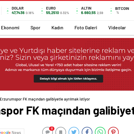
DOLAR
EURO
ALTIN
BITCOIN
47,7436
55,2510
6.660,55
%
0.18%
0.32%
2,59
Ekonomi
Spor
Kadın
Foto Galeri
Videolar
 Erzurumspor FK maçından galibiyetle ayrılmak istiyor
por FK maçından galibiyetl
0
News