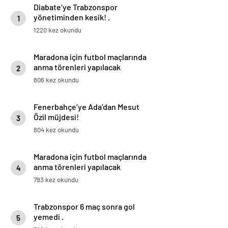
Diabate’ye Trabzonspor
yönetiminden kesik! .
1
1220 kez okundu
Maradona için futbol maçlarında
anma törenleri yapılacak
2
806 kez okundu
Fenerbahçe’ye Ada’dan Mesut
Özil müjdesi!
3
804 kez okundu
Maradona için futbol maçlarında
anma törenleri yapılacak
4
793 kez okundu
Trabzonspor 6 maç sonra gol
yemedi .
5