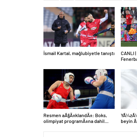
İsmail Kartal, mağlubiyetle tanıştı
CANLI |
Fenerb
Resmen aÃ§Ä±klandÄ±: Boks,
YÃ¼zÃ¼n
olimpiyat programÄ±na dahil
beyin
edildi
gerÃ§ek
MÃ¼nih