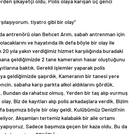
erden şikayetçi oldu. Polis olaya karışan üç genci
şılaşıyorum, tiyatro gibi bir olay”
da antrenörü olan Behcet Arım, sabah antrenman için
olacaklarını ve hayatında ilk defa böyle bir olay ile
ık 20 yıla yakın verdiğimiz hizmet karşılığında buradaki
nmana geldiğimizde 2 tane kameranın hasar oluştuğunu
tlarına baktık. Gerekli işlemler yaparak polis
a geldiğimizde şaşırdık. Kameranın bir tanesi yere
cin, sabaha karşı parkta alkol aldıklarını gördük.
. Bundan da rahatsız olmuş. Yerden bir taş alıp vurmuş
olay. Biz de kayıtları alıp polis arkadaşlara verdik. Bizim
a başımıza böyle bir olay geldi. Kulübümüz Denizli’nin
liyor. Akşamları tertemiz kalabalık bir aile ortamı
yapıyoruz. Sadece başımıza geçen bir kaza oldu. Bu da