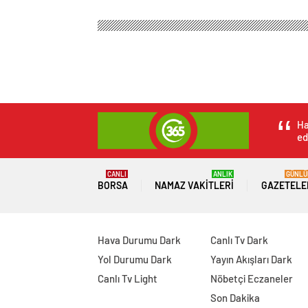
Ha
ed
CANLI
ANLIK
GÜNLÜ
BORSA
NAMAZ VAKITLERI
GAZETELE
Hava Durumu Dark
Canlı Tv Dark
Yol Durumu Dark
Yayın Akışları Dark
Canlı Tv Light
Nöbetçi Eczaneler
Son Dakika