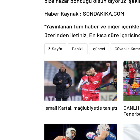
bize nazar boncuğu olsun diyoruz” şekl
Haber Kaynak : SONDAKIKA.COM
“Yayınlanan tüm haber ve diğer içerikler i
üzerinden iletiniz. En kısa süre içerisin
3.Sayfa
Denizli
güncel
Güvenlik Kame
İsmail Kartal, mağlubiyetle tanıştı
CANLI |
Fenerb