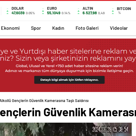
DOLAR
EURO
ALTIN
BITCOIN
47,6039
55,1049
6.527,98
%
0.05%
0.14%
0,49
Ekonomi
Spor
Kadın
Foto Galeri
Videolar
 Alkollü Gençlerin Güvenlik Kamerasına Taşlı Saldırısı
Gençlerin Güvenlik Kamerasın