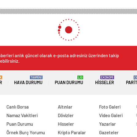
berleri anlık güncel olarak e-posta adresiniz üzerinden takip
ebilirsiniz.
K
TAHMİNİ
LİG
EKONOMİ
E
R
HAVA DURUMU
PUAN DURUMU
HISSELER
PARI
Canlı Borsa
Altınlar
Foto Galeri
Namaz Vakitleri
Dövizler
Video Galeri
Puan Durumu
Hisseler
Yazarlar
Örnek Burç Yorumu
Kripto Paralar
Gazeteler