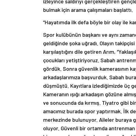
izleyince saldırıyı gerçekleştiren gençl
bulmak için arama çalışmaları başlattı.
“Hayatımda ilk defa böyle bir olay ile kar
Spor kulübünün başkanı ve aynı zaman
geldiğinde şoka uğradı. Olayın takipçisi 
karşılaştığını dile getiren Arım, “Yaklaş
çocukları yetiştiriyoruz. Sabah antre
gördük. Sonra güvenlik kamerasının kayı
arkadaşlarımıza başvurduk. Sabah buray
düşmüştü. Kayıtlara izlediğimizde üç gen
Kameranın ışığı arkadaşın gözüne almış
ve sonucunda da kırmış. Tiyatro gibi bir 
amacımız burada spor yaptırmak. İlk def
merkezinde bulunuyor. Aileler buraya ge
oluyor. Güvenli bir ortamda antrenman 