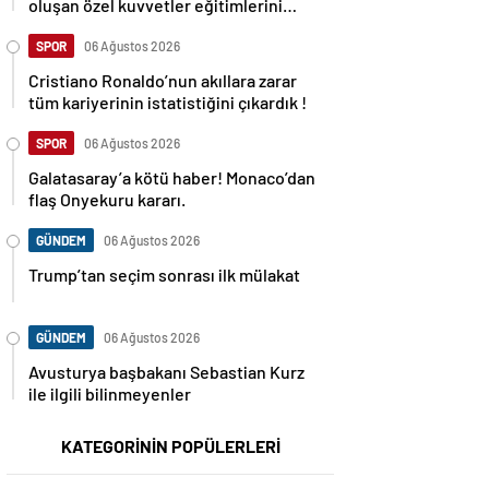
oluşan özel kuvvetler eğitimlerini
başlattı.
SPOR
06 Ağustos 2026
Cristiano Ronaldo’nun akıllara zarar
tüm kariyerinin istatistiğini çıkardık !
SPOR
06 Ağustos 2026
Galatasaray’a kötü haber! Monaco’dan
flaş Onyekuru kararı.
GÜNDEM
06 Ağustos 2026
Trump’tan seçim sonrası ilk mülakat
GÜNDEM
06 Ağustos 2026
Avusturya başbakanı Sebastian Kurz
ile ilgili bilinmeyenler
KATEGORİNİN POPÜLERLERİ