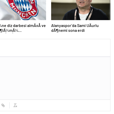
e diz darbesi almÄ±Å ve
Alanyaspor’da Sami UÄurlu
 Ã¶lÃ¼mÃ¼
dÃ¶nemi sona erdi
leÅmiÅti, Bayern
 DÃ¼nya KarmasÄ±’nÄ±n
futbolcusu hayatÄ±nÄ±
i