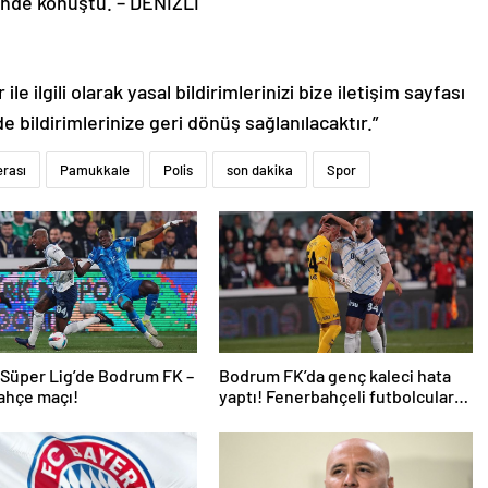
inde konuştu. – DENİZLİ
le ilgili olarak yasal bildirimlerinizi bize iletişim sayfası
de bildirimlerinize geri dönüş sağlanılacaktır.”
rası
Pamukkale
Polis
son dakika
Spor
 Süper Lig’de Bodrum FK –
Bodrum FK’da genç kaleci hata
ahçe maçı!
yaptı! Fenerbahçeli futbolcular
teselli etti