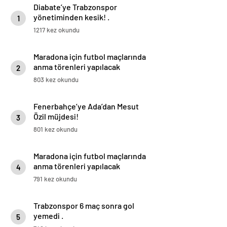
Diabate’ye Trabzonspor
yönetiminden kesik! .
1
1217 kez okundu
Maradona için futbol maçlarında
anma törenleri yapılacak
2
803 kez okundu
Fenerbahçe’ye Ada’dan Mesut
Özil müjdesi!
3
801 kez okundu
Maradona için futbol maçlarında
anma törenleri yapılacak
4
791 kez okundu
Trabzonspor 6 maç sonra gol
yemedi .
5