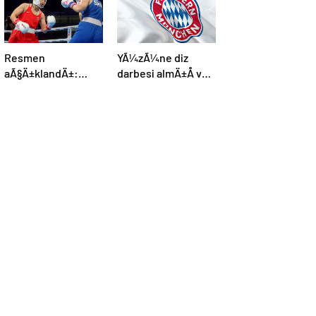
Resmen
YÃ¼zÃ¼ne diz
aÃ§Ä±klandÄ±:
darbesi almÄ±Å ve
Boks, olimpiyat
beyin Ã¶lÃ¼mÃ¼
programÄ±na dahil
gerÃ§ekleÅmiÅti,
edildi
Bayern MÃ¼nih
DÃ¼nya
KarmasÄ±’nÄ±n
genÃ§ futbolcusu
hayatÄ±nÄ±
kaybetti