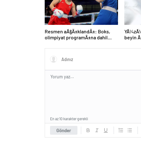
Resmen aÃ§Ä±klandÄ±: Boks,
YÃ¼zÃ¼n
olimpiyat programÄ±na dahil
beyin
edildi
gerÃ§ek
MÃ¼nih
genÃ§ 
kaybett
En az 10 karakter gerekli
Gönder