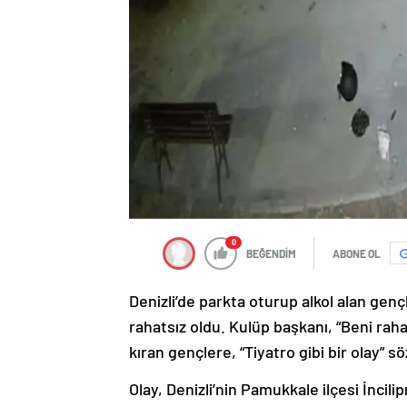
0
BEĞENDİM
ABONE OL
Denizli’de parkta oturup alkol alan gen
rahatsız oldu. Kulüp başkanı, “Beni rah
kıran gençlere, “Tiyatro gibi bir olay” sö
Olay, Denizli’nin Pamukkale ilçesi İncili