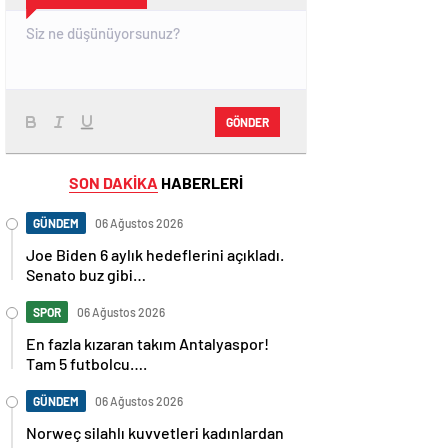
GÖNDER
SON DAKİKA
HABERLERİ
GÜNDEM
06 Ağustos 2026
Joe Biden 6 aylık hedeflerini açıkladı.
Senato buz gibi…
SPOR
06 Ağustos 2026
En fazla kızaran takım Antalyaspor!
Tam 5 futbolcu….
GÜNDEM
06 Ağustos 2026
Norweç silahlı kuvvetleri kadınlardan