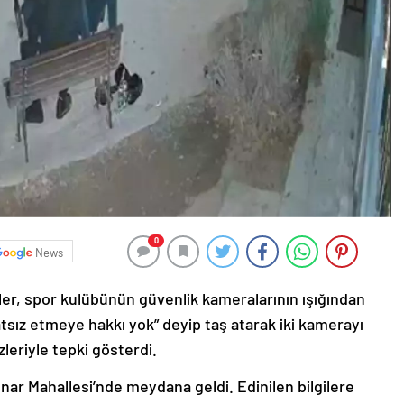
0
News
çler, spor kulübünün güvenlik kameralarının ışığından
atsız etmeye hakkı yok” deyip taş atarak iki kamerayı
zleriyle tepki gösterdi.
pınar Mahallesi’nde meydana geldi. Edinilen bilgilere