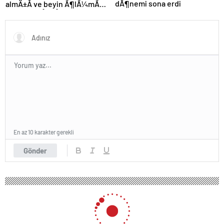
dÃ¶nemi sona erdi
almÄ±Å ve beyin Ã¶lÃ¼mÃ¼
gerÃ§ekleÅmiÅti, Bayern
MÃ¼nih DÃ¼nya
KarmasÄ±’nÄ±n genÃ§
futbolcusu hayatÄ±nÄ±
kaybetti
En az 10 karakter gerekli
Gönder
204 okunma
Sivasspor Kaptanı Uğur Çiftçi