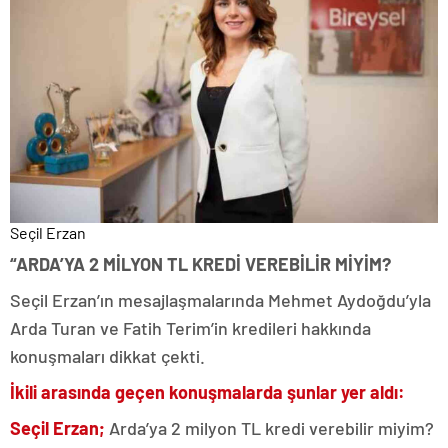
Seçil Erzan
“ARDA’YA 2 MİLYON TL KREDİ VEREBİLİR MİYİM?
Seçil Erzan’ın mesajlaşmalarında Mehmet Aydoğdu’yla
Arda Turan ve Fatih Terim’in kredileri hakkında
konuşmaları dikkat çekti.
İkili arasında geçen konuşmalarda şunlar yer aldı:
Seçil Erzan;
Arda’ya 2 milyon TL kredi verebilir miyim?