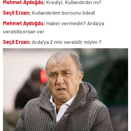
Mehmet Aydoğdu;
Krediyi, Kullandırdın mı?
Seçil Erzan;
Kullandırdım borcunu ödedi
Mehmet Aydoğdu;
Haber vermedin? Arda’ya
verebiliyorsan ver
Seçil Erzan;
Arda’ya 2 mio verebilir miyim ?