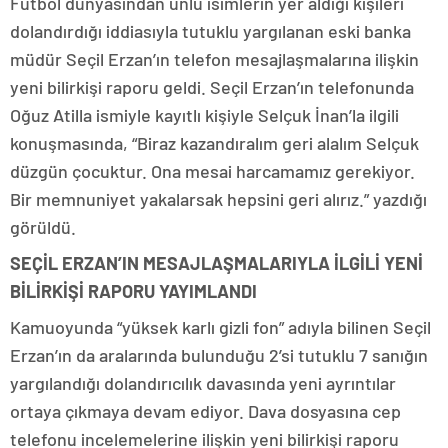
Futbol dünyasından ünlü isimlerin yer aldığı kişileri
dolandırdığı iddiasıyla tutuklu yargılanan eski banka
müdür Seçil Erzan’ın telefon mesajlaşmalarına ilişkin
yeni bilirkişi raporu geldi. Seçil Erzan’ın telefonunda
Oğuz Atilla ismiyle kayıtlı kişiyle Selçuk İnan’la ilgili
konuşmasında, “Biraz kazandıralım geri alalım Selçuk
düzgün çocuktur. Ona mesai harcamamız gerekiyor.
Bir memnuniyet yakalarsak hepsini geri alırız.” yazdığı
görüldü.
SEÇİL ERZAN’IN MESAJLAŞMALARIYLA İLGİLİ YENİ
BİLİRKİŞİ RAPORU YAYIMLANDI
Kamuoyunda “yüksek karlı gizli fon” adıyla bilinen Seçil
Erzan’ın da aralarında bulunduğu 2’si tutuklu 7 sanığın
yargılandığı dolandırıcılık davasında yeni ayrıntılar
ortaya çıkmaya devam ediyor. Dava dosyasına cep
telefonu incelemelerine ilişkin yeni bilirkişi raporu