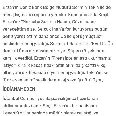
Erzan’ın Deniz Bank Bölge Müdürü Sermin Tekin ile de
mesajlaşmaları raporda yer aldı. Konuşmalarda Seçil
Erzan’ın; “Merhaba Sermin Hanım, Güzel haber
verecektim size, Selçuk İnan’a fon kuruyoruz bugün
ben ziyaret ettim daha önce Öb ile görüşmüştüö”
şeklinde mesaj yazdığı, Sermin Tekin’in ise, “Evettt, Öb
demişti Önerdik düşüncek diye, Süperrrö şeklinde
karşılık verdiği, Erzan’ın “Prensipte anlaştık kurmamızı
istiyor. Kiralık kasasındaki altınlarını da çıkarttı 4 kg
altın yatırdık hesabaö diye mesaj yazdığı, Tekin’in ise
“Çokk sevindim” şeklinde mesaj yazdığı görülüyor.
İDDİANAMEDEN
İstanbul Cumhuriyet Başsavcılığınca hazırlanan
iddianamede, sanık Seçil Erzan’ın, bir bankanın
Levent’teki şubesinde müdür olarak çalıştığı ve