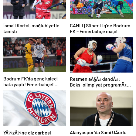
İsmail Kartal, mağlubiyetle
CANLI | Süper Lig’de Bodrum
tanıştı
FK – Fenerbahçe maçı!
Bodrum FK’da genç kaleci
Resmen aÃ§Ä±klandÄ±:
hata yaptı! Fenerbahçeli
Boks, olimpiyat programÄ±na
futbolcular teselli etti
dahil edildi
Alanyaspor’da Sami UÄurlu
YÃ¼zÃ¼ne diz darbesi