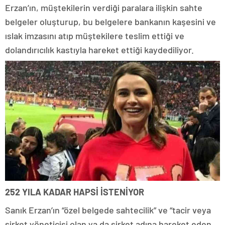
Erzan’ın, müştekilerin verdiği paralara ilişkin sahte
belgeler oluşturup, bu belgelere bankanın kaşesini ve
ıslak imzasını atıp müştekilere teslim ettiği ve
dolandırıcılık kastıyla hareket ettiği kaydediliyor.
252 YILA KADAR HAPSİ İSTENİYOR
Sanık Erzan’ın “özel belgede sahtecilik” ve “tacir veya
şirket yöneticisi olan ya da şirket adına hareket eden