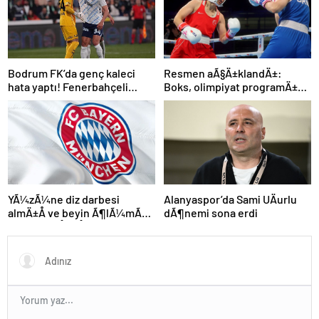
Bodrum FK’da genç kaleci
Resmen aÃ§Ä±klandÄ±:
hata yaptı! Fenerbahçeli
Boks, olimpiyat programÄ±na
futbolcular teselli etti
dahil edildi
Alanyaspor’da Sami UÄurlu
YÃ¼zÃ¼ne diz darbesi
dÃ¶nemi sona erdi
almÄ±Å ve beyin Ã¶lÃ¼mÃ¼
gerÃ§ekleÅmiÅti, Bayern
MÃ¼nih DÃ¼nya
KarmasÄ±’nÄ±n genÃ§
futbolcusu hayatÄ±nÄ±
kaybetti