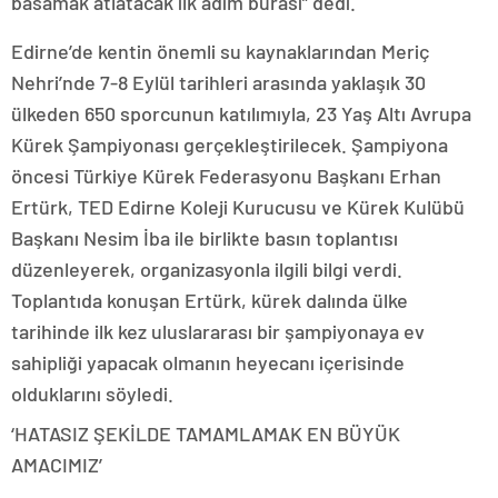
basamak atlatacak ilk adım burası” dedi.
Edirne’de kentin önemli su kaynaklarından Meriç
Nehri’nde 7-8 Eylül tarihleri arasında yaklaşık 30
ülkeden 650 sporcunun katılımıyla, 23 Yaş Altı Avrupa
Kürek Şampiyonası gerçekleştirilecek. Şampiyona
öncesi Türkiye Kürek Federasyonu Başkanı Erhan
Ertürk, TED Edirne Koleji Kurucusu ve Kürek Kulübü
Başkanı Nesim İba ile birlikte basın toplantısı
düzenleyerek, organizasyonla ilgili bilgi verdi.
Toplantıda konuşan Ertürk, kürek dalında ülke
tarihinde ilk kez uluslararası bir şampiyonaya ev
sahipliği yapacak olmanın heyecanı içerisinde
olduklarını söyledi.
‘HATASIZ ŞEKİLDE TAMAMLAMAK EN BÜYÜK
AMACIMIZ’