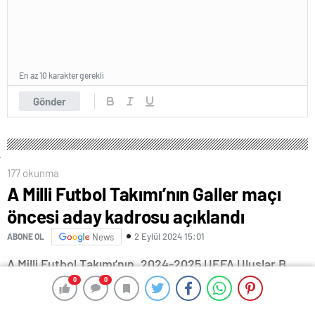
En az 10 karakter gerekli
Gönder
177 okunma
A Milli Futbol Takımı’nın Galler maçı
öncesi aday kadrosu açıklandı
2 Eylül 2024 15:01
ABONE OL
News
A Milli Futbol Takımı’nın, 2024-2025 UEFA Uluslar B
Ligi 4. Grup’taki ilk maçında 6 Eylül Cuma günü
0
0
0
0
Cardiff’te karşılaşacağı Galler’in aday kadrosu belli