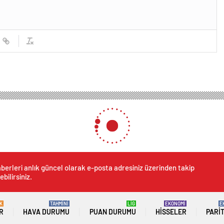
berleri anlık güncel olarak e-posta adresiniz üzerinden takip
ebilirsiniz.
K
TAHMİNİ
LİG
EKONOMİ
E
R
HAVA DURUMU
PUAN DURUMU
HISSELER
PARI