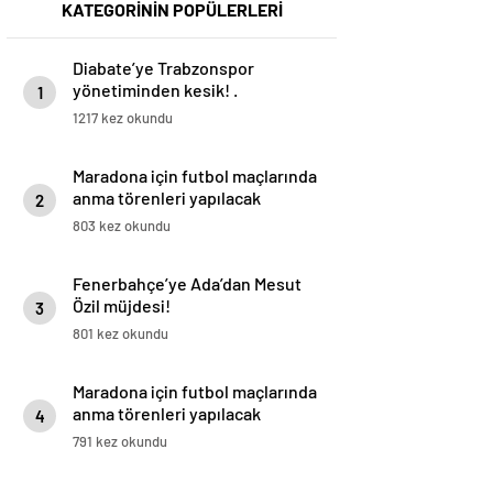
KATEGORİNİN POPÜLERLERİ
Diabate’ye Trabzonspor
yönetiminden kesik! .
1
1217 kez okundu
Maradona için futbol maçlarında
anma törenleri yapılacak
2
803 kez okundu
Fenerbahçe’ye Ada’dan Mesut
Özil müjdesi!
3
801 kez okundu
Maradona için futbol maçlarında
anma törenleri yapılacak
4
791 kez okundu