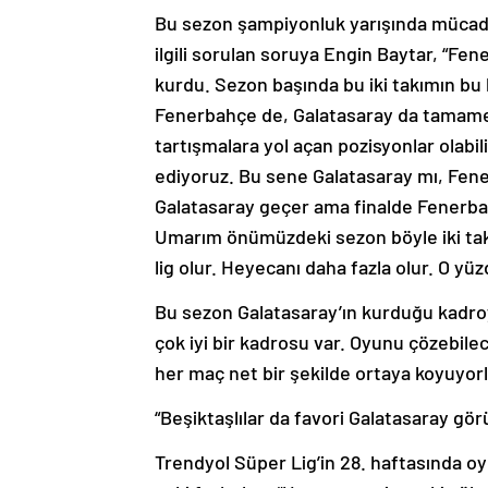
Bu sezon şampiyonluk yarışında mücad
ilgili sorulan soruya Engin Baytar, “Fen
kurdu. Sezon başında bu iki takımın bu
Fenerbahçe de, Galatasaray da tamamen
tartışmalara yol açan pozisyonlar olabil
ediyoruz. Bu sene Galatasaray mı, Fen
Galatasaray geçer ama finalde Fenerbahç
Umarım önümüzdeki sezon böyle iki tak
lig olur. Heyecanı daha fazla olur. O y
Bu sezon Galatasaray’ın kurduğu kadroyl
çok iyi bir kadrosu var. Oyunu çözebilec
her maç net bir şekilde ortaya koyuyorl
“Beşiktaşlılar da favori Galatasaray gö
Trendyol Süper Lig’in 28. haftasında o