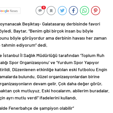
0
News
 oynanacak Beşiktaş- Galatasaray derbisinde favori
öyledi. Baytar, “Benim gibi birçok insan bu böyle
 bunu böyle görüyordur ama derbinin havası her zaman
yle tahmin ediyorum” dedi.
e İstanbul İl Sağlık Müdürlüğü tarafından ‘Toplum Ruh
ındalığı Spor Organizasyonu’ ve ‘Yurdum Spor Yapıyor
tirildi. Düzenlenen etkinliğe katılan eski futbolcu Engin
klamalarda bulundu. Güzel organizasyonlardan birine
organizasyonların devam gelir. Çok daha değer görür,
maktan çok mutluyuz. Eski hocalarım, abilerim buradalar.
n ayrı mutlu verdi” ifadelerini kullandı.
lde Fenerbahçe de şampiyon olabilir”