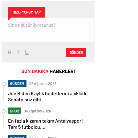
HIZLI YORUM YAP
GÖNDER
SON DAKİKA
HABERLERİ
GÜNDEM
06 Ağustos 2026
Joe Biden 6 aylık hedeflerini açıkladı.
Senato buz gibi…
SPOR
06 Ağustos 2026
En fazla kızaran takım Antalyaspor!
Tam 5 futbolcu….