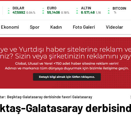
DOLAR
EURO
ALTIN
BITCOIN
47,5992
55,1406
6.571,48
%
0.04%
0.19%
1,16
Ekonomi
Spor
Kadın
Foto Galeri
Videolar
tar: Beşiktaş-Galatasaray derbisinde favori Galatasaray
ktaş-Galatasaray derbisind