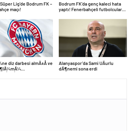
 Süper Lig’de Bodrum FK –
Bodrum FK’da genç kaleci hata
ahçe maçı!
yaptı! Fenerbahçeli futbolcular
teselli etti
e diz darbesi almÄ±Å ve
Alanyaspor’da Sami UÄurlu
 Ã¶lÃ¼mÃ¼
dÃ¶nemi sona erdi
leÅmiÅti, Bayern
 DÃ¼nya KarmasÄ±’nÄ±n
futbolcusu hayatÄ±nÄ±
i