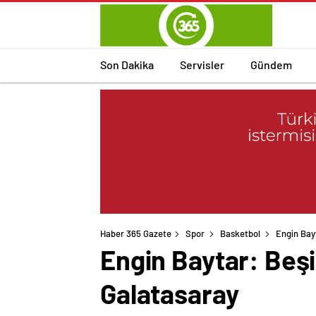
Son Dakika
Servisler
Gündem
Haber 365 Gazete
Spor
Basketbol
Engin Bay
Engin Baytar: Beşi
Galatasaray