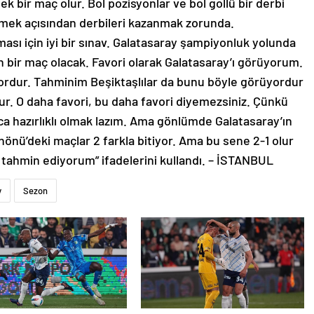
k bir maç olur. Bol pozisyonlar ve bol gollü bir derbi
ilmek açısından derbileri kazanmak zorunda.
sı için iyi bir sınav. Galatasaray şampiyonluk yolunda
n bir maç olacak. Favori olarak Galatasaray’ı görüyorum.
ordur. Tahminim Beşiktaşlılar da bunu böyle görüyordur
ur. O daha favori, bu daha favori diyemezsiniz. Çünkü
uca hazırlıklı olmak lazım. Ama gönlümde Galatasaray’ın
önü’deki maçlar 2 farkla bitiyor. Ama bu sene 2-1 olur
e tahmin ediyorum” ifadelerini kullandı. – İSTANBUL
y
Sezon