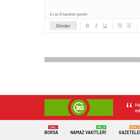
En az 10 karakter gerekli
Gönder
Ha
ed
CANLI
ANLIK
GÜNLÜ
BORSA
NAMAZ VAKITLERI
GAZETELE