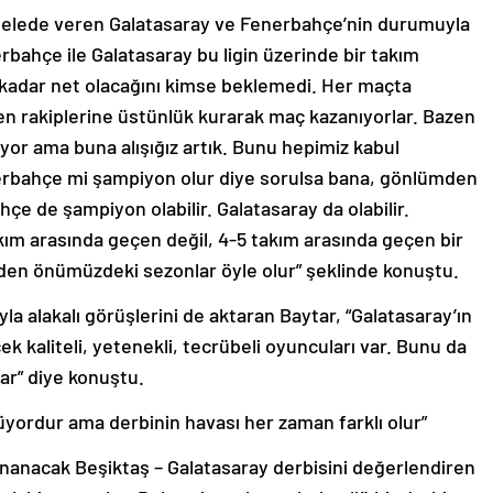
elede veren Galatasaray ve Fenerbahçe’nin durumuyla
erbahçe ile Galatasaray bu ligin üzerinde bir takım
 kadar net olacağını kimse beklemedi. Her maçta
 rakiplerine üstünlük kurarak maç kazanıyorlar. Bazen
iyor ama buna alışığız artık. Bunu hepimiz kabul
erbahçe mi şampiyon olur diye sorulsa bana, gönlümden
e de şampiyon olabilir. Galatasaray da olabilir.
ım arasında geçen değil, 4-5 takım arasında geçen bir
üzden önümüzdeki sezonlar öyle olur” şeklinde konuştu.
a alakalı görüşlerini de aktaran Baytar, “Galatasaray’ın
ek kaliteli, yetenekli, tecrübeli oyuncuları var. Bunu da
ar” diye konuştu.
rüyordur ama derbinin havası her zaman farklı olur”
ynanacak Beşiktaş – Galatasaray derbisini değerlendiren