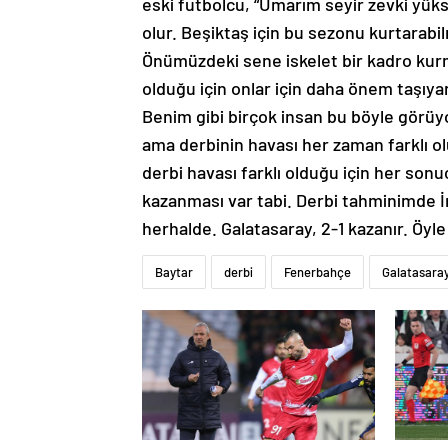
eski futbolcu, “Umarım seyir zevki yükse
olur. Beşiktaş için bu sezonu kurtarab
Önümüzdeki sene iskelet bir kadro kurma
olduğu için onlar için daha önem taşıya
Benim gibi birçok insan bu böyle görüy
ama derbinin havası her zaman farklı ol
derbi havası farklı olduğu için her son
kazanması var tabi. Derbi tahminimde İn
herhalde. Galatasaray, 2-1 kazanır. Öyl
Baytar
derbi
Fenerbahçe
Galatasara