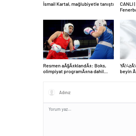
İsmail Kartal, mağlubiyetle tanıştı
CANLI |
Fenerb
Resmen aÃ§Ä±klandÄ±: Boks,
YÃ¼zÃ¼n
olimpiyat programÄ±na dahil
beyin
edildi
gerÃ§ek
MÃ¼nih
genÃ§ 
kaybett