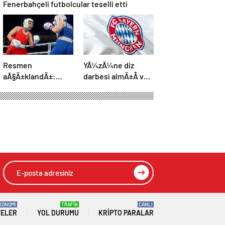
Fenerbahçeli futbolcular teselli etti
Resmen
YÃ¼zÃ¼ne diz
aÃ§Ä±klandÄ±:
darbesi almÄ±Å ve
Boks, olimpiyat
beyin Ã¶lÃ¼mÃ¼
programÄ±na dahil
gerÃ§ekleÅmiÅti,
edildi
Bayern MÃ¼nih
DÃ¼nya
KarmasÄ±’nÄ±n
genÃ§ futbolcusu
hayatÄ±nÄ±
kaybetti
KONOMİ
TRAFİK
CANLI
TELER
YOL DURUMU
KRIPTO PARALAR