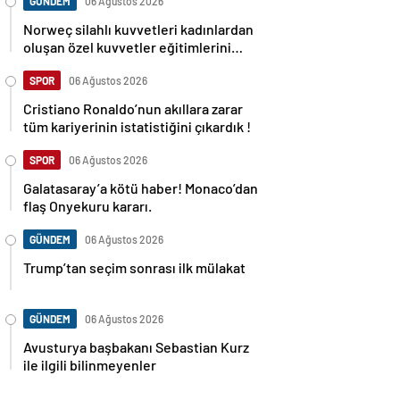
GÜNDEM
06 Ağustos 2026
Norweç silahlı kuvvetleri kadınlardan
oluşan özel kuvvetler eğitimlerini
başlattı.
SPOR
06 Ağustos 2026
Cristiano Ronaldo’nun akıllara zarar
tüm kariyerinin istatistiğini çıkardık !
SPOR
06 Ağustos 2026
Galatasaray’a kötü haber! Monaco’dan
flaş Onyekuru kararı.
GÜNDEM
06 Ağustos 2026
Trump’tan seçim sonrası ilk mülakat
GÜNDEM
06 Ağustos 2026
Avusturya başbakanı Sebastian Kurz
ile ilgili bilinmeyenler