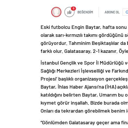
0
BEĞENDİM
ABONE OL
Eski futbolcu Engin Baytar, hafta sonu
olarak sarı-kırmızılı takımı gördüğünü s
görüyordur. Tahminim Beşiktaşlılar da
farklı olur. Galatasaray, 2-1 kazanır. Ö
İstanbul Gençlik ve Spor İl Müdürlüğü v
Sağlığı Merkezleri İşlevselliği ve Fark
Projesi’ başlıklı organizasyon gerçekleş
Baytar, İhlas Haber Ajansı’na (İHA) açı
katıldığını belirten Baytar, Umarım bu 
kıymet görür inşallah. Bizde burada ol
Onları da tekrardan görebilmek benim içi
“Gönlümden Galatasaray geçer ama fina