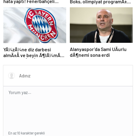
hata yaptı! Fenerbahçeli
Boks, olimpiyat programÄ±na
futbolcular teselli etti
dahil edildi
Alanyaspor’da Sami UÄurlu
YÃ¼zÃ¼ne diz darbesi
dÃ¶nemi sona erdi
almÄ±Å ve beyin Ã¶lÃ¼mÃ¼
gerÃ§ekleÅmiÅti, Bayern
MÃ¼nih DÃ¼nya
KarmasÄ±’nÄ±n genÃ§
futbolcusu hayatÄ±nÄ±
kaybetti
En az 10 karakter gerekli