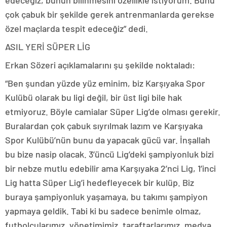
edeceğiz, bunun bilinmesini özellikle istiyorum. Bunu
çok çabuk bir şekilde gerek antrenmanlarda gerekse
özel maçlarda tespit edeceğiz” dedi.
ASIL YERİ SÜPER LİG
Erkan Sözeri açıklamalarını şu şekilde noktaladı:
“Ben şundan yüzde yüz eminim, biz Karşıyaka Spor
Kulübü olarak bu ligi değil, bir üst ligi bile hak
etmiyoruz. Böyle camialar Süper Lig’de olması gerekir.
Buralardan çok çabuk sıyrılmak lazım ve Karşıyaka
Spor Kulübü’nün bunu da yapacak gücü var. İnşallah
bu bize nasip olacak. 3’üncü Lig’deki şampiyonluk bizi
bir nebze mutlu edebilir ama Karşıyaka 2’nci Lig, 1’inci
Lig hatta Süper Lig’i hedefleyecek bir kulüp. Biz
buraya şampiyonluk yaşamaya, bu takımı şampiyon
yapmaya geldik. Tabi ki bu sadece benimle olmaz,
futbolcularımız, yönetimimiz, taraftarlarımız, medya