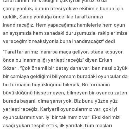
taraftarının ne istediğini çok iyi biliyoruz, o da
şampiyonluk, bunun ötesi yok ve ekibimle bunun için
geldik. Şampiyonluğa öncelikle taraftarımızı
inandıracağız. Hem yapacağımız hamlelerle hem oyun
anlayışımızla hem sahadaki duruşumuzla, rakiplerimize
vereceğimiz reaksiyonla buna inandıracağız” dedi.
“Taraftarlarımız inanırsa maça geliyor, stada koşuyor,
önce bu inanmışlığı yerleştireceğiz” diyen Erkan
Sözeri, “Çok önemli bir detay daha var, ben nasıl büyük
bir camiaya geldiğimi biliyorsam buradaki oyuncular da
bu formanın büyüklüğünü bilecek. Bu formanın
büyüklüğünü hissetmeyen, bilmeyen bir oyuncu zaten
burada başarılı olma şansı yok. Biz bunu yüzde yüz
yerleştireceğiz. Kariyerli oyuncularımız var, çok iyi
oyuncularımız var, iyi bir takımımız var. Eksiklerimizi
aşağı yukarı tespit ettik, ilk yarıdaki tüm maçları