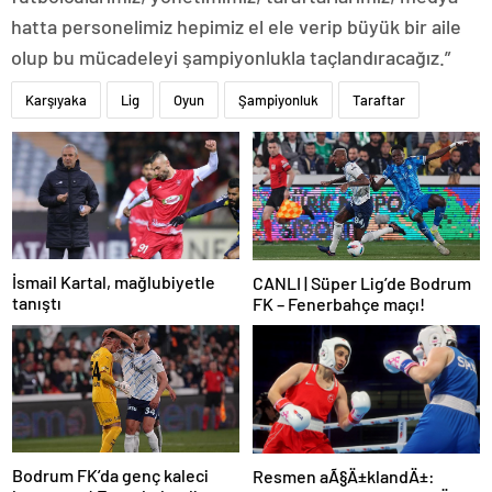
hatta personelimiz hepimiz el ele verip büyük bir aile
olup bu mücadeleyi şampiyonlukla taçlandıracağız.”
Karşıyaka
Lig
Oyun
Şampiyonluk
Taraftar
İsmail Kartal, mağlubiyetle
CANLI | Süper Lig’de Bodrum
tanıştı
FK – Fenerbahçe maçı!
Bodrum FK’da genç kaleci
Resmen aÃ§Ä±klandÄ±: