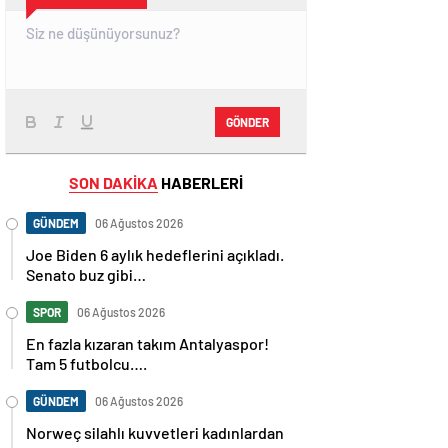
GÖNDER
SON DAKİKA
HABERLERİ
GÜNDEM
06 Ağustos 2026
Joe Biden 6 aylık hedeflerini açıkladı.
Senato buz gibi…
SPOR
06 Ağustos 2026
En fazla kızaran takım Antalyaspor!
Tam 5 futbolcu….
GÜNDEM
06 Ağustos 2026
Norweç silahlı kuvvetleri kadınlardan