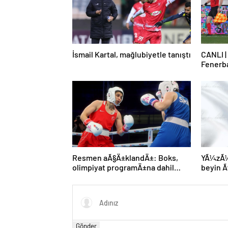
İsmail Kartal, mağlubiyetle tanıştı
CANLI |
Fenerb
Resmen aÃ§Ä±klandÄ±: Boks,
YÃ¼zÃ¼n
olimpiyat programÄ±na dahil
beyin
edildi
gerÃ§ek
MÃ¼nih
genÃ§ 
kaybett
Gönder