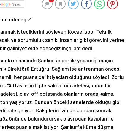
0
News
elde edeceğiz”
anmak istediklerini söyleyen Kocaelispor Teknik
cak ve sorumluluk sahibi insanlar gibi görevini yerine
ir galibiyet elde edeceğiz inşallah” dedi.
tasında sahasında Şanlıurfaspor ile yapacağı maçın
eknik Direktörü Ertuğrul Sağlam ise antrenman öncesi
nemli, her puana da ihtiyaçları olduğunu söyledi. Zorlu
am, “Alttakilerin ligde kalma mücadelesi, onun bir
delesi, play-off potasında olanların orada kalma,
maraton yaşıyoruz. Bundan önceki senelerde olduğu gibi
li hale geliyor. Rakiplerimizin de bundan sonraki
göz önünde bulundurursak olası puan kayıpları ile
. Herkes puan almak istiyor. Şanlıurfa küme düşme