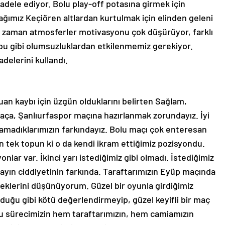
adele ediyor. Bolu play-off potasına girmek için
ğımız Keçiören altlardan kurtulmak için elinden geleni
n zaman atmosferler motivasyonu çok düşürüyor, farklı
bu gibi olumsuzluklardan etkilenmemiz gerekiyor.
adelerini kullandı.
puan kaybı için üzgün olduklarını belirten Sağlam,
maça, Şanlıurfaspor maçına hazırlanmak zorundayız. İyi
apamadıklarımızın farkındayız. Bolu maçı çok enteresan
n tek topun ki o da kendi ikram ettiğimiz pozisyondu.
nlar var. İkinci yarı istediğimiz gibi olmadı. İstediğimiz
ayın ciddiyetinin farkında. Taraftarımızın Eyüp maçında
eklerini düşünüyorum. Güzel bir oyunla girdiğimiz
duğu gibi kötü değerlendirmeyip, güzel keyifli bir maç
lu sürecimizin hem taraftarımızın, hem camiamızın