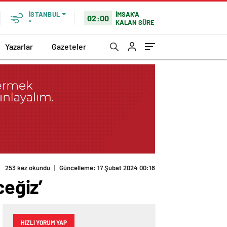
İMSAK'A
İSTANBUL
02:00
KALAN SÜRE
°
Yazarlar
Gazeteler
253 kez okundu
|
Güncelleme: 17 Şubat 2024 00:18
ceğiz’
HIZLI YORUM YAP