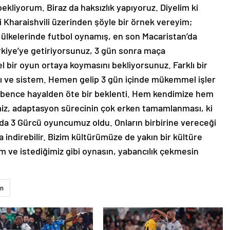
bekliyorum. Biraz da haksızlık yapıyoruz. Diyelim ki
 Kharaishvili üzerinden şöyle bir örnek vereyim;
 ülkelerinde futbol oynamış, en son Macaristan’da
kiye’ye getiriyorsunuz, 3 gün sonra maça
bir oyun ortaya koymasını bekliyorsunuz. Farklı bir
ayışı ve sistem. Hemen gelip 3 gün içinde mükemmel işler
bence hayalden öte bir beklenti. Hem kendimize hem
miz, adaptasyon sürecinin çok erken tamamlanması, ki
z da 3 Gürcü oyuncumuz oldu. Onların birbirine vereceği
indirebilir. Bizim kültürümüze de yakın bir kültüre
m ve istediğimiz gibi oynasın, yabancılık çekmesin
n