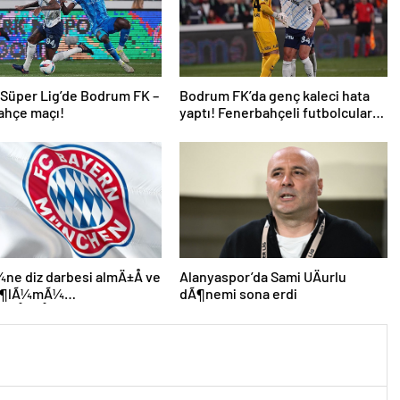
 Süper Lig’de Bodrum FK –
Bodrum FK’da genç kaleci hata
ahçe maçı!
yaptı! Fenerbahçeli futbolcular
teselli etti
e diz darbesi almÄ±Å ve
Alanyaspor’da Sami UÄurlu
 Ã¶lÃ¼mÃ¼
dÃ¶nemi sona erdi
leÅmiÅti, Bayern
 DÃ¼nya KarmasÄ±’nÄ±n
futbolcusu hayatÄ±nÄ±
i