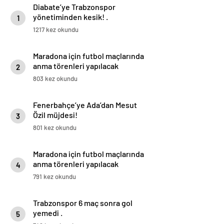
Diabate’ye Trabzonspor
yönetiminden kesik! .
1
1217 kez okundu
Maradona için futbol maçlarında
anma törenleri yapılacak
2
803 kez okundu
Fenerbahçe’ye Ada’dan Mesut
Özil müjdesi!
3
801 kez okundu
Maradona için futbol maçlarında
anma törenleri yapılacak
4
791 kez okundu
Trabzonspor 6 maç sonra gol
yemedi .
5