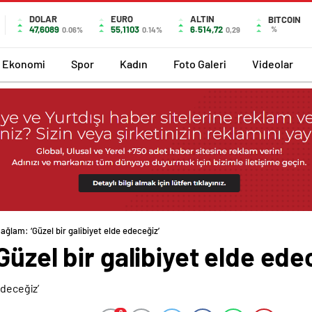
DOLAR
EURO
ALTIN
BITCOIN
47,6089
55,1103
6.514,72
%
0.06%
0.14%
0,29
Ekonomi
Spor
Kadın
Foto Galeri
Videolar
ağlam: ‘Güzel bir galibiyet elde edeceğiz’
Güzel bir galibiyet elde ede