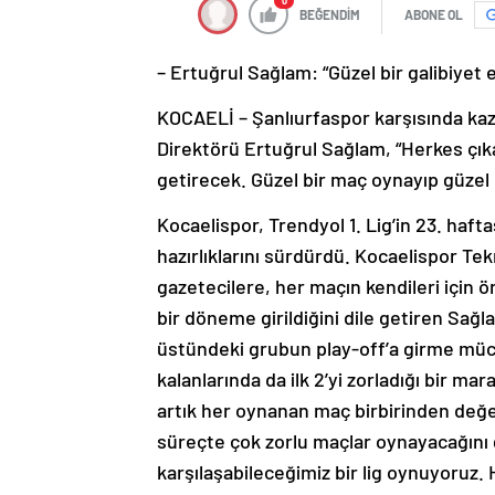
0
BEĞENDİM
ABONE OL
– Ertuğrul Sağlam: “Güzel bir galibiyet 
KOCAELİ – Şanlıurfaspor karşısında kaz
Direktörü Ertuğrul Sağlam, “Herkes çıka
getirecek. Güzel bir maç oynayıp güzel b
Kocaelispor, Trendyol 1. Lig’in 23. haf
hazırlıklarını sürdürdü. Kocaelispor T
gazetecilere, her maçın kendileri için ö
bir döneme girildiğini dile getiren Sağl
üstündeki grubun play-off’a girme müca
kalanlarında da ilk 2’yi zorladığı bir 
artık her oynanan maç birbirinden değer
süreçte çok zorlu maçlar oynayacağını 
karşılaşabileceğimiz bir lig oynuyoruz