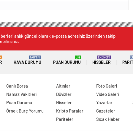
berleri anlık güncel olarak e-posta adresiniz üzerinden takip
ebilirsiniz.
K
TAHMİNİ
LİG
EKONOMİ
E
R
HAVA DURUMU
PUAN DURUMU
HISSELER
PARI
Canlı Borsa
Altınlar
Foto Galeri
Namaz Vakitleri
Dövizler
Video Galeri
Puan Durumu
Hisseler
Yazarlar
Örnek Burç Yorumu
Kripto Paralar
Gazeteler
Pariteler
Sıcak Haber