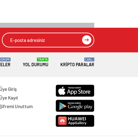
KONOMİ
TRAFİK
CANLI
TELER
YOL DURUMU
KRIPTO PARALAR
Üye Giriş
Üye Kayıt
Şifremi Unuttum