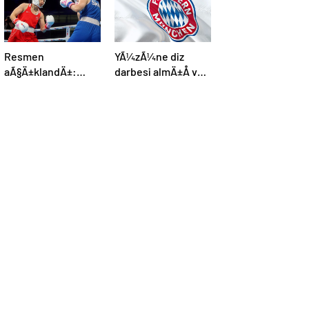
Resmen
YÃ¼zÃ¼ne diz
aÃ§Ä±klandÄ±:
darbesi almÄ±Å ve
Boks, olimpiyat
beyin Ã¶lÃ¼mÃ¼
programÄ±na dahil
gerÃ§ekleÅmiÅti,
edildi
Bayern MÃ¼nih
DÃ¼nya
KarmasÄ±’nÄ±n
genÃ§ futbolcusu
hayatÄ±nÄ±
kaybetti