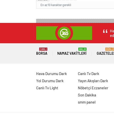
En az 10 karakter gerekli
Ha
ed
CANLI
ANLIK
GÜNLÜ
BORSA
NAMAZ VAKITLERI
GAZETELE
Hava Durumu Dark
Canlı Tv Dark
Yol Durumu Dark
Yayın Akışları Dark
Canlı Tv Light
Nöbetçi Eczaneler
Son Dakika
smm panel