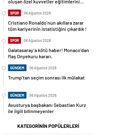
oluşan özel kuvvetler eğitimlerini
başlattı.
SPOR
06 Ağustos 2026
Cristiano Ronaldo’nun akıllara zarar
tüm kariyerinin istatistiğini çıkardık !
SPOR
06 Ağustos 2026
Galatasaray’a kötü haber! Monaco’dan
flaş Onyekuru kararı.
GÜNDEM
06 Ağustos 2026
Trump’tan seçim sonrası ilk mülakat
GÜNDEM
06 Ağustos 2026
Avusturya başbakanı Sebastian Kurz
ile ilgili bilinmeyenler
KATEGORİNİN POPÜLERLERİ