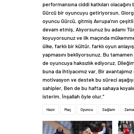
performansına ciddi katkıları olacağını 
Gürcü bir oyuncuyu getiriyorsun. Giorgi
oyuncu Gürcü, gitmiş Avrupa’nın çeşitli
devam etmiş. Alıyorsunuz bu adamı Tür
koyuyorsunuz ve ilk maçında mükemmel 
ülke, farklı bir kültür, farklı oyun anl
yapmasını bekliyorsunuz. Bu tamamen 
de oyuncuya haksızlık ediyoruz. Dileği
buna da ihtiyacımız var. Bir avantajımı
motivasyon ve destek bu süreci aşağıya 
sahipler. Ben de bu hafta sahaya koyalı
isterim. İnşallah öyle olur.”
Hazır
Maç
Oyuncu
Sağlam
Zama