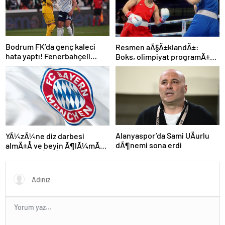
Bodrum FK’da genç kaleci
Resmen aÃ§Ä±klandÄ±:
hata yaptı! Fenerbahçeli
Boks, olimpiyat programÄ±na
futbolcular teselli etti
dahil edildi
Alanyaspor’da Sami UÄurlu
YÃ¼zÃ¼ne diz darbesi
dÃ¶nemi sona erdi
almÄ±Å ve beyin Ã¶lÃ¼mÃ¼
gerÃ§ekleÅmiÅti, Bayern
MÃ¼nih DÃ¼nya
KarmasÄ±’nÄ±n genÃ§
futbolcusu hayatÄ±nÄ±
kaybetti