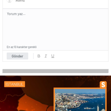
futbolcusu hayatÄ±nÄ±
kaybetti
En az 10 karakter gerekli
Gönder