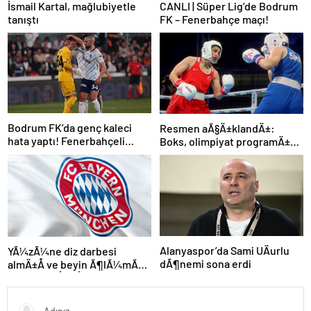
İsmail Kartal, mağlubiyetle
CANLI | Süper Lig’de Bodrum
tanıştı
FK – Fenerbahçe maçı!
Bodrum FK’da genç kaleci
Resmen aÃ§Ä±klandÄ±:
hata yaptı! Fenerbahçeli
Boks, olimpiyat programÄ±na
futbolcular teselli etti
dahil edildi
Alanyaspor’da Sami UÄurlu
YÃ¼zÃ¼ne diz darbesi
dÃ¶nemi sona erdi
almÄ±Å ve beyin Ã¶lÃ¼mÃ¼
gerÃ§ekleÅmiÅti, Bayern
MÃ¼nih DÃ¼nya
KarmasÄ±’nÄ±n genÃ§