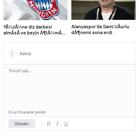
Alanyaspor’da Sami UÄurlu
YÃ¼zÃ¼ne diz darbesi
dÃ¶nemi sona erdi
almÄ±Å ve beyin Ã¶lÃ¼mÃ¼
gerÃ§ekleÅmiÅti, Bayern
MÃ¼nih DÃ¼nya
KarmasÄ±’nÄ±n genÃ§
futbolcusu hayatÄ±nÄ±
kaybetti
En az 10 karakter gerekli
Gönder