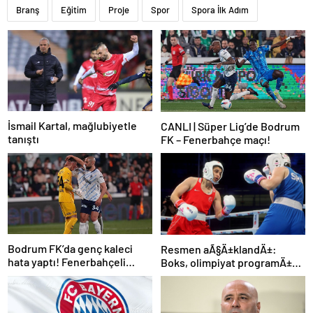
Branş
Eğitim
Proje
Spor
Spora İlk Adım
İsmail Kartal, mağlubiyetle
CANLI | Süper Lig’de Bodrum
tanıştı
FK – Fenerbahçe maçı!
Bodrum FK’da genç kaleci
Resmen aÃ§Ä±klandÄ±:
hata yaptı! Fenerbahçeli
Boks, olimpiyat programÄ±na
futbolcular teselli etti
dahil edildi