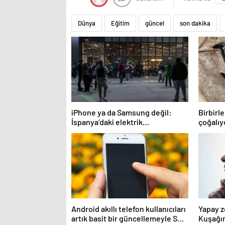
Dünya
Eğitim
güncel
son dakika
iPhone ya da Samsung değil:
Birbirl
İspanya’daki elektrik
çoğalıy
kesintisinden sağ kurtulan tek
yerinde
telefonlar bunlar!
susmuy
Android akıllı telefon kullanıcıları
Yapay z
artık basit bir güncellemeyle SMS
Kuşağın