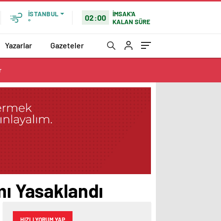
İMSAK'A
İSTANBUL
02:00
KALAN SÜRE
°
Yazarlar
Gazeteler
r
mı Yasaklandı
HIZLI YORUM YAP