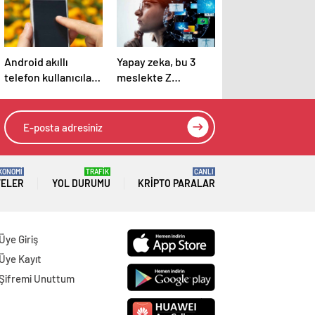
Android akıllı
Yapay zeka, bu 3
telefon kullanıcıları
meslekte Z
artık basit bir
Kuşağının yerini
güncellemeyle SMS
aldı!
reklamlarından
kurtulabilecek
KONOMİ
TRAFİK
CANLI
TELER
YOL DURUMU
KRIPTO PARALAR
Üye Giriş
Üye Kayıt
Şifremi Unuttum