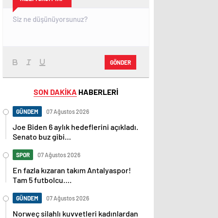
GÖNDER
SON DAKİKA
HABERLERİ
GÜNDEM
07 Ağustos 2026
Joe Biden 6 aylık hedeflerini açıkladı.
Senato buz gibi…
SPOR
07 Ağustos 2026
En fazla kızaran takım Antalyaspor!
Tam 5 futbolcu….
GÜNDEM
07 Ağustos 2026
Norweç silahlı kuvvetleri kadınlardan