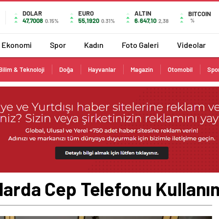
DOLAR
EURO
ALTIN
BITCOIN
47,7008
55,1920
6.647,10
%
0.15%
0.31%
2,38
Ekonomi
Spor
Kadın
Foto Galeri
Videolar
Bilim & Teknoloji
Doğa
Hayvanlar
Magazin
Otomobil
Spo
llarda Cep Telefonu Kullanı