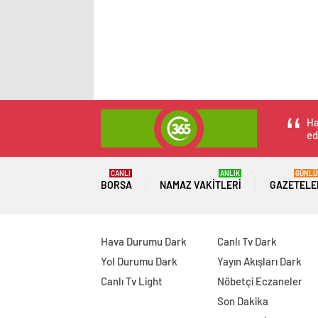
Ha
ed
CANLI
ANLIK
GÜNLÜ
BORSA
NAMAZ VAKITLERI
GAZETELE
Hava Durumu Dark
Canlı Tv Dark
Yol Durumu Dark
Yayın Akışları Dark
Canlı Tv Light
Nöbetçi Eczaneler
Son Dakika