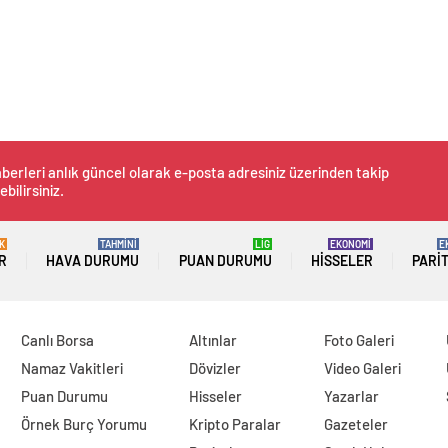
berleri anlık güncel olarak e-posta adresiniz üzerinden takip
ebilirsiniz.
K
TAHMİNİ
LİG
EKONOMİ
E
R
HAVA DURUMU
PUAN DURUMU
HISSELER
PARI
Canlı Borsa
Altınlar
Foto Galeri
Namaz Vakitleri
Dövizler
Video Galeri
Puan Durumu
Hisseler
Yazarlar
Örnek Burç Yorumu
Kripto Paralar
Gazeteler