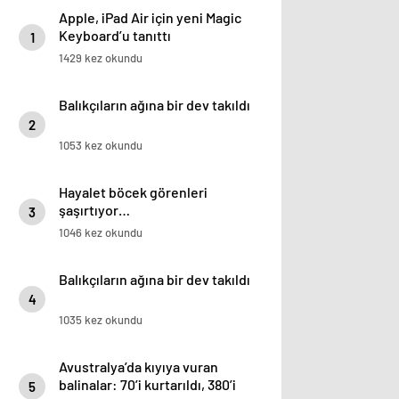
Apple, iPad Air için yeni Magic
Keyboard’u tanıttı
1
1429 kez okundu
Balıkçıların ağına bir dev takıldı
2
1053 kez okundu
Hayalet böcek görenleri
şaşırtıyor…
3
1046 kez okundu
Balıkçıların ağına bir dev takıldı
4
1035 kez okundu
Avustralya’da kıyıya vuran
balinalar: 70’i kurtarıldı, 380’i
5