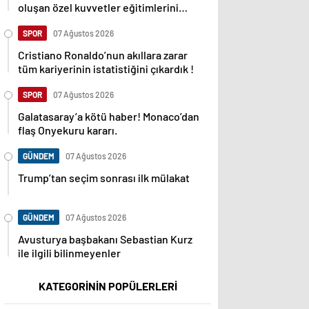
oluşan özel kuvvetler eğitimlerini
başlattı.
SPOR
07 Ağustos 2026
Cristiano Ronaldo’nun akıllara zarar
tüm kariyerinin istatistiğini çıkardık !
SPOR
07 Ağustos 2026
Galatasaray’a kötü haber! Monaco’dan
flaş Onyekuru kararı.
GÜNDEM
07 Ağustos 2026
Trump’tan seçim sonrası ilk mülakat
GÜNDEM
07 Ağustos 2026
Avusturya başbakanı Sebastian Kurz
ile ilgili bilinmeyenler
KATEGORİNİN POPÜLERLERİ