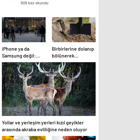
öldü
909 kez okundu
iPhone ya da
Birbirlerine dolanıp
Samsung değil:
bölünerek
İspanya’daki
çoğalıyorlar!
elektrik
Almanya’nın birçok
kesintisinden sağ
yerinde görüldü,
kurtulan tek
ihbar telefonları
telefonlar bunlar!
susmuyor
Yollar ve yerleşim yerleri kızıl geyikler
arasında akraba evliliğine neden oluyor