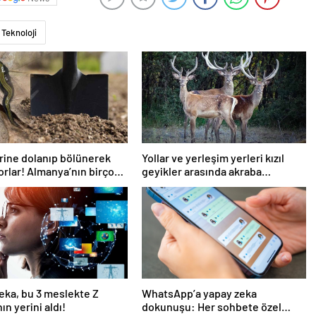
Teknoloji
erine dolanıp bölünerek
Yollar ve yerleşim yerleri kızıl
orlar! Almanya’nın birçok
geyikler arasında akraba
 görüldü, ihbar telefonları
evliliğine neden oluyor
or
eka, bu 3 meslekte Z
WhatsApp’a yapay zeka
ın yerini aldı!
dokunuşu: Her sohbete özel