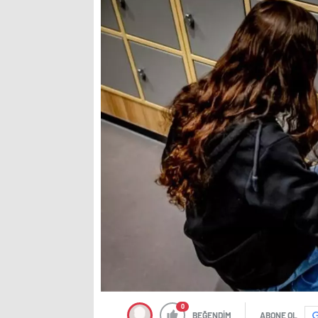
0
BEĞENDİM
ABONE OL