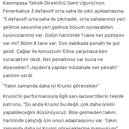
Kasımpaşa Teknik Direktörü Sami Uğurlu’nun,
Fenerbahçe 3 defansif orta saha ile çıktı açıklamasına,
“3 defansif orta saha ile çıkmadık, orta sahalarımız yeri
gelince savunma yeri gelince hücum oynayabilen
oyuncularımız var. Golün haricinde 1 tane net pozisyon
var mı? Bizim 8 tane var. Son dakikada penaltı ile gol
geldi. Çağlar ile konuştum ‘Eline çarpmasa ben
vuracaktım’ dedi. Net penaltımız var buna ne
diyecekler? Jayden’a yapılan müdahale net penaltı”
yanıtını verdi.
“Yakın zamanda daha iyi Krunic görecekler”
Krunic’in performansıyla ilgili sarı-lacivertlilerin teknik
patronu, “Şu anda Krunic bu değil, çok daha iyisini
yapabileceğini düşünüyoruz. Bize gelmeden takım
haricinde çalıştığı için onun adaptasyonu var. Yakın
zamanda daha iyi Krunic göreceklerine inanıyorum”