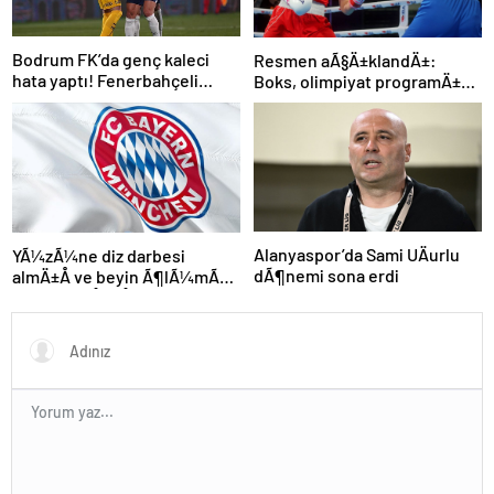
Bodrum FK’da genç kaleci
Resmen aÃ§Ä±klandÄ±:
hata yaptı! Fenerbahçeli
Boks, olimpiyat programÄ±na
futbolcular teselli etti
dahil edildi
Alanyaspor’da Sami UÄurlu
YÃ¼zÃ¼ne diz darbesi
dÃ¶nemi sona erdi
almÄ±Å ve beyin Ã¶lÃ¼mÃ¼
gerÃ§ekleÅmiÅti, Bayern
MÃ¼nih DÃ¼nya
KarmasÄ±’nÄ±n genÃ§
futbolcusu hayatÄ±nÄ±
kaybetti