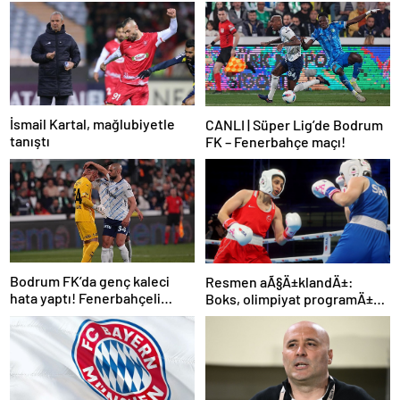
İsmail Kartal, mağlubiyetle
CANLI | Süper Lig’de Bodrum
tanıştı
FK – Fenerbahçe maçı!
Bodrum FK’da genç kaleci
Resmen aÃ§Ä±klandÄ±:
hata yaptı! Fenerbahçeli
Boks, olimpiyat programÄ±na
futbolcular teselli etti
dahil edildi