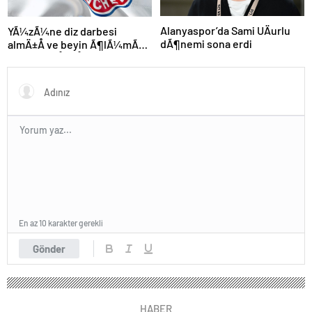
Alanyaspor’da Sami UÄurlu
YÃ¼zÃ¼ne diz darbesi
dÃ¶nemi sona erdi
almÄ±Å ve beyin Ã¶lÃ¼mÃ¼
gerÃ§ekleÅmiÅti, Bayern
MÃ¼nih DÃ¼nya
KarmasÄ±’nÄ±n genÃ§
futbolcusu hayatÄ±nÄ±
kaybetti
En az 10 karakter gerekli
Gönder
HABER