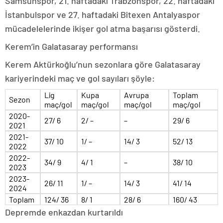
Samsunspor, 21. haftadaki Trabzonspor, 22. haftadaki
İstanbulspor ve 27. haftadaki Bitexen Antalyaspor
mücadelelerinde ikişer gol atma başarısı gösterdi.
Kerem’in Galatasaray performansı
Kerem Aktürkoğlu’nun sezonlara göre Galatasaray
kariyerindeki maç ve gol sayıları şöyle:
Lig
Kupa
Avrupa
Toplam
Sezon
maç/gol
maç/gol
maç/gol
maç/gol
2020-
27/ 6
2/ –
–
29/ 6
2021
2021-
37/ 10
1/ –
14/ 3
52/ 13
2022
2022-
34/ 9
4/ 1
–
38/ 10
2023
2023-
26/ 11
1/ –
14/ 3
41/ 14
2024
Toplam
124/ 36
8/ 1
28/ 6
160/ 43
Depremde enkazdan kurtarıldı