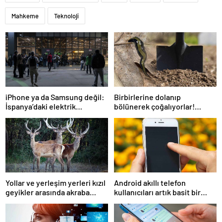
Mahkeme
Teknoloji
iPhone ya da Samsung değil:
Birbirlerine dolanıp
İspanya’daki elektrik
bölünerek çoğalıyorlar!
kesintisinden sağ kurtulan
Almanya’nın birçok yerinde
tek telefonlar bunlar!
görüldü, ihbar telefonları
susmuyor
Yollar ve yerleşim yerleri kızıl
Android akıllı telefon
geyikler arasında akraba
kullanıcıları artık basit bir
evliliğine neden oluyor
güncellemeyle SMS
reklamlarından
kurtulabilecek