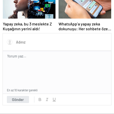
Yapay zeka, bu 3 meslekte Z
WhatsApp’a yapay zeka
Kuşağının yerini aldı!
dokunuşu: Her sohbete özel
olacak
En az 10 karakter gerekli
Gönder