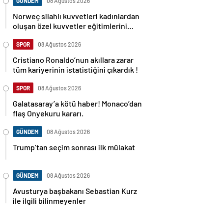
GÜNDEM
08 Ağustos 2026
Norweç silahlı kuvvetleri kadınlardan
oluşan özel kuvvetler eğitimlerini
başlattı.
SPOR
08 Ağustos 2026
Cristiano Ronaldo’nun akıllara zarar
tüm kariyerinin istatistiğini çıkardık !
SPOR
08 Ağustos 2026
Galatasaray’a kötü haber! Monaco’dan
flaş Onyekuru kararı.
GÜNDEM
08 Ağustos 2026
Trump’tan seçim sonrası ilk mülakat
GÜNDEM
08 Ağustos 2026
Avusturya başbakanı Sebastian Kurz
ile ilgili bilinmeyenler