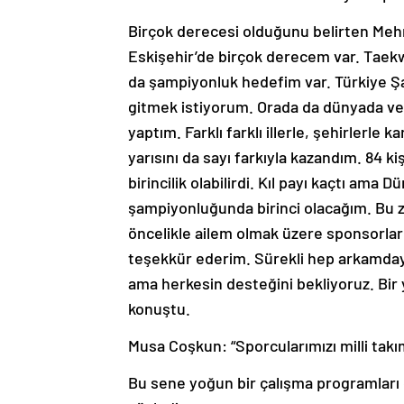
Birçok derecesi olduğunu belirten Me
Eskişehir’de birçok derecem var. Tae
da şampiyonluk hedefim var. Türkiye Şa
gitmek istiyorum. Orada da dünyada vey
yaptım. Farklı farklı illerle, şehirlerle
yarısını da sayı farkıyla kazandım. 84 k
birincilik olabilirdi. Kıl payı kaçtı am
şampiyonluğunda birinci olacağım. Bu
öncelikle ailem olmak üzere sponsorla
teşekkür ederim. Sürekli hep arkamday
ama herkesin desteğini bekliyoruz. Bir y
konuştu.
Musa Coşkun: “Sporcularımızı milli takı
Bu sene yoğun bir çalışma programları