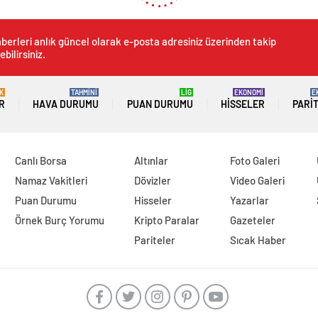
berleri anlık güncel olarak e-posta adresiniz üzerinden takip
ebilirsiniz.
K
TAHMİNİ
LİG
EKONOMİ
E
R
HAVA DURUMU
PUAN DURUMU
HISSELER
PARI
Canlı Borsa
Altınlar
Foto Galeri
Namaz Vakitleri
Dövizler
Video Galeri
Puan Durumu
Hisseler
Yazarlar
Örnek Burç Yorumu
Kripto Paralar
Gazeteler
Pariteler
Sıcak Haber