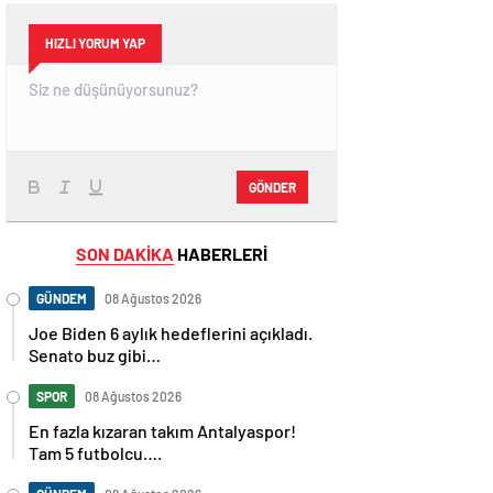
HIZLI YORUM YAP
GÖNDER
SON DAKİKA
HABERLERİ
GÜNDEM
08 Ağustos 2026
Joe Biden 6 aylık hedeflerini açıkladı.
Senato buz gibi…
SPOR
08 Ağustos 2026
En fazla kızaran takım Antalyaspor!
Tam 5 futbolcu….