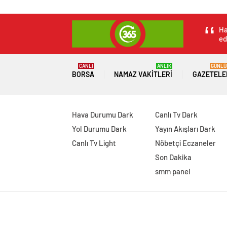
Ha
ed
CANLI
ANLIK
GÜNLÜ
BORSA
NAMAZ VAKITLERI
GAZETELE
Hava Durumu Dark
Canlı Tv Dark
Yol Durumu Dark
Yayın Akışları Dark
Canlı Tv Light
Nöbetçi Eczaneler
Son Dakika
smm panel