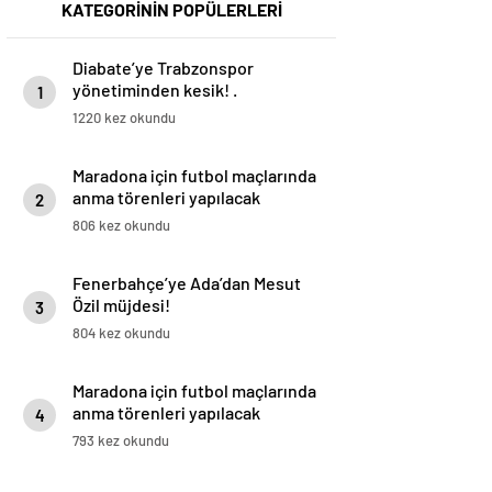
KATEGORİNİN POPÜLERLERİ
Diabate’ye Trabzonspor
yönetiminden kesik! .
1
1220 kez okundu
Maradona için futbol maçlarında
anma törenleri yapılacak
2
806 kez okundu
Fenerbahçe’ye Ada’dan Mesut
Özil müjdesi!
3
804 kez okundu
Maradona için futbol maçlarında
anma törenleri yapılacak
4
793 kez okundu