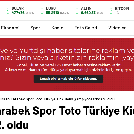
DOLAR
EURO
ALTIN
BITCOIN
47,7436
55,2510
6.660,55
%
0.18%
0.32%
2,59
Ekonomi
Spor
Kadın
Foto Galeri
Videolar
rkan Karabek Spor Toto Türkiye Kick Boks Şampiyonası’nda 2. oldu
abek Spor Toto Türkiye Ki
. oldu