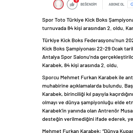
0
BEĞENDİM
ABONE OL
Spor Toto Türkiye Kick Boks Şampiyona
turnuvada 84 kişi arasından 2. oldu. K
Türkiye Kick Boks Federasyonu’nun 2024
Kick Boks Şampiyonası 22-29 Ocak tarih
Antalya Spor Salonu’nda gerçekleştiri
Karabek, 84 kişi arasında 2. oldu.
Sporcu Mehmet Furkan Karabek ile antr
muhabirine açıklamalarda bulundu. Başa
Karabek, birinciliği kıl payıyla kaçırdı
olmayı ve dünya şampiyonluğu elde etm
Karabek’in yanında olan Antrenör Musa 
desteğin verilmediğini ifade ederek, ye
Mehmet Furkan Karabek: “Dünya Kupas