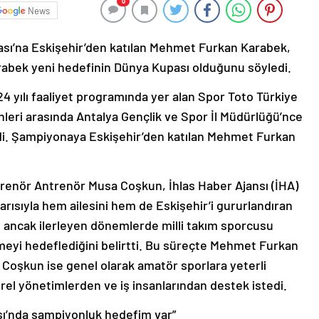
0
News
sı’na Eskişehir’den katılan Mehmet Furkan Karabek,
arabek yeni hedefinin Dünya Kupası olduğunu söyledi.
 yılı faaliyet programında yer alan Spor Toto Türkiye
leri arasında Antalya Gençlik ve Spor İl Müdürlüğü’nce
ldi. Şampiyonaya Eskişehir’den katılan Mehmet Furkan
enör Antrenör Musa Coşkun, İhlas Haber Ajansı (İHA)
rısıyla hem ailesini hem de Eskişehir’i gururlandıran
ğını ancak ilerleyen dönemlerde milli takım sporcusu
eyi hedeflediğini belirtti. Bu süreçte Mehmet Furkan
Coşkun ise genel olarak amatör sporlara yeterli
rel yönetimlerden ve iş insanlarından destek istedi.
ı’nda şampiyonluk hedefim var”