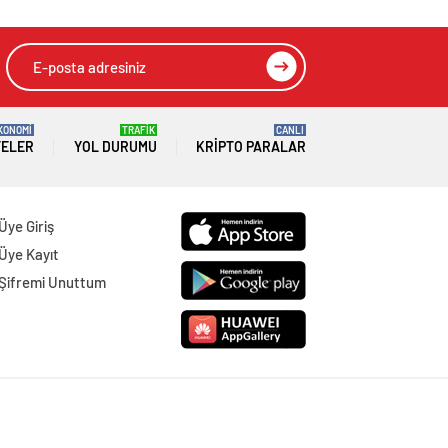
KONOMİ
TRAFİK
CANLI
TELER
YOL DURUMU
KRIPTO PARALAR
Üye Giriş
Üye Kayıt
Şifremi Unuttum