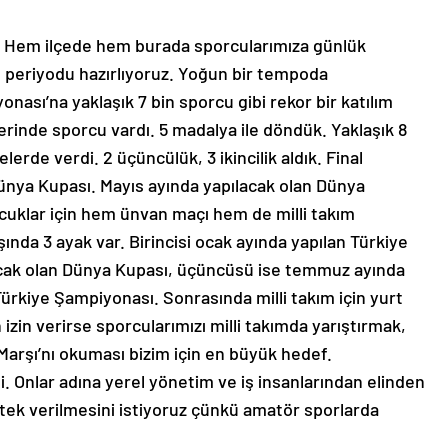
. Hem ilçede hem burada sporcularımıza günlük
 periyodu hazırlıyoruz. Yoğun bir tempoda
onası’na yaklaşık 7 bin sporcu gibi rekor bir katılım
erinde sporcu vardı. 5 madalya ile döndük. Yaklaşık 8
de verdi. 2 üçüncülük, 3 ikincilik aldık. Final
ünya Kupası. Mayıs ayında yapılacak olan Dünya
klar için hem ünvan maçı hem de milli takım
ında 3 ayak var. Birincisi ocak ayında yapılan Türkiye
lacak olan Dünya Kupası, üçüncüsü ise temmuz ayında
Türkiye Şampiyonası. Sonrasında milli takım için yurt
 izin verirse sporcularımızı milli takımda yarıştırmak,
 Marşı’nı okuması bizim için en büyük hedef.
li. Onlar adına yerel yönetim ve iş insanlarından elinden
stek verilmesini istiyoruz çünkü amatör sporlarda