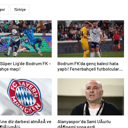
por
Türkiye
 Süper Lig’de Bodrum FK –
Bodrum FK’da genç kaleci hata
ahçe maçı!
yaptı! Fenerbahçeli futbolcular
teselli etti
e diz darbesi almÄ±Å ve
Alanyaspor’da Sami UÄurlu
 Ã¶lÃ¼mÃ¼
dÃ¶nemi sona erdi