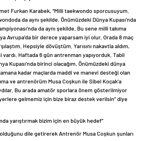
hmet Furkan Karabek, “Milli taekwondo sporcusuyum.
kwondoda da aynı şekilde. Önümüzdeki Dünya Kupası’nda
mpiyonası’nda da aynı şekilde. Bu sene milli takıma
a Avrupa’da bir derece yaparsam iyi olur. Orada 8 maç
 karşılaştım. Hepsiyle dövüştüm. Yarısını nakavtla aldım,
işi vardı. Haftada 6 gün antrenman yapıyorduk. Tabii
a Dünya Kupası’nda birinci olacağım. Önümüzdeki dünya
 zamana kadar maçlarda maddi ve manevi desteği olan
rıma ve antrenörüm Musa Coşkun ile Sibel Koçak’a
dılar. Bu arada amatör sporlara önem gösterilmiyor
erlere gelmemiz için bize biraz destek verilsin” diye
mda yarıştırmak bizim için en büyük hedef”
 olduğunu dile getirerek Antrenör Musa Coşkun şunları