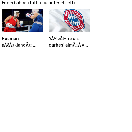
Fenerbahçeli futbolcular teselli etti
Resmen
YÃ¼zÃ¼ne diz
aÃ§Ä±klandÄ±:
darbesi almÄ±Å ve
Boks, olimpiyat
beyin Ã¶lÃ¼mÃ¼
programÄ±na dahil
gerÃ§ekleÅmiÅti,
edildi
Bayern MÃ¼nih
DÃ¼nya
KarmasÄ±’nÄ±n
genÃ§ futbolcusu
hayatÄ±nÄ±
kaybetti