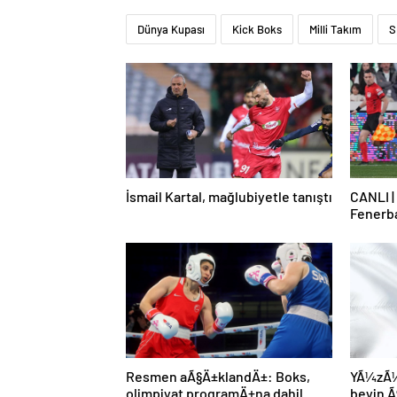
Dünya Kupası
Kick Boks
Milli Takım
S
İsmail Kartal, mağlubiyetle tanıştı
CANLI |
Fenerb
Resmen aÃ§Ä±klandÄ±: Boks,
YÃ¼zÃ¼n
olimpiyat programÄ±na dahil
beyin