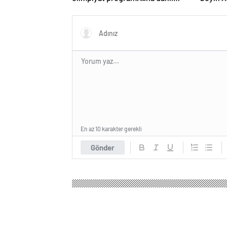
edildi
gerÃ§ek
MÃ¼nih
genÃ§ 
kaybett
En az 10 karakter gerekli
Gönder