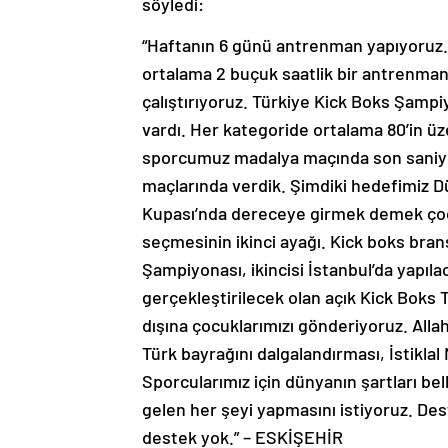
söyledi:
“Haftanın 6 günü antrenman yapıyoruz
ortalama 2 buçuk saatlik bir antrenman
çalıştırıyoruz. Türkiye Kick Boks Şampiy
vardı. Her kategoride ortalama 80’in üz
sporcumuz madalya maçında son saniyeler
maçlarında verdik. Şimdiki hedefimiz D
Kupası’nda dereceye girmek demek çocu
seçmesinin ikinci ayağı. Kick boks branş
Şampiyonası, ikincisi İstanbul’da yapı
gerçekleştirilecek olan açık Kick Boks 
dışına çocuklarımızı gönderiyoruz. Allah
Türk bayrağını dalgalandırması, İstiklal
Sporcularımız için dünyanın şartları bel
gelen her şeyi yapmasını istiyoruz. De
destek yok.” – ESKİŞEHİR