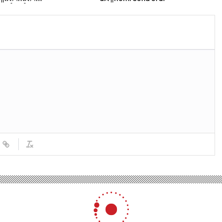
leÅmiÅti, Bayern
 DÃ¼nya KarmasÄ±’nÄ±n
futbolcusu hayatÄ±nÄ±
i