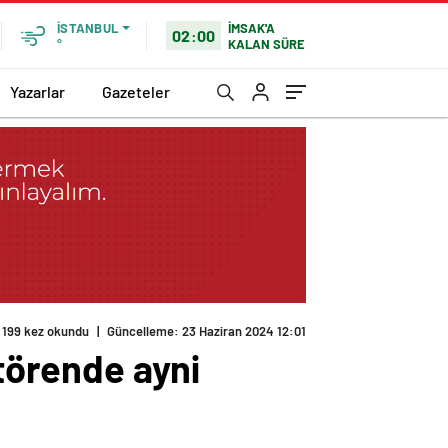
İMSAK'A
İSTANBUL
02:00
KALAN SÜRE
°
Yazarlar
Gazeteler
 törende ayni