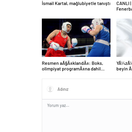
İsmail Kartal, mağlubiyetle tanıştı
CANLI |
Fenerb
Resmen aÃ§Ä±klandÄ±: Boks,
YÃ¼zÃ¼n
olimpiyat programÄ±na dahil
beyin
edildi
gerÃ§ek
MÃ¼nih
genÃ§ 
kaybett