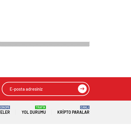
ıl Spor Alanını
HIZLI YORUM YAP