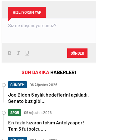
HIZLI YORUM YAP
GÖNDER
SON DAKİKA
HABERLERİ
GÜNDEM
06 Ağustos 2026
Joe Biden 6 aylık hedeflerini açıkladı.
Senato buz gibi…
SPOR
06 Ağustos 2026
En fazla kızaran takım Antalyaspor!
Tam 5 futbolcu….