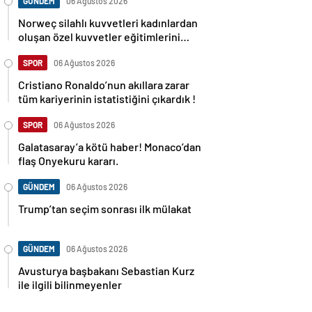
GÜNDEM
06 Ağustos 2026
Norweç silahlı kuvvetleri kadınlardan
oluşan özel kuvvetler eğitimlerini
başlattı.
SPOR
06 Ağustos 2026
Cristiano Ronaldo’nun akıllara zarar
tüm kariyerinin istatistiğini çıkardık !
SPOR
06 Ağustos 2026
Galatasaray’a kötü haber! Monaco’dan
flaş Onyekuru kararı.
GÜNDEM
06 Ağustos 2026
Trump’tan seçim sonrası ilk mülakat
GÜNDEM
06 Ağustos 2026
Avusturya başbakanı Sebastian Kurz
ile ilgili bilinmeyenler