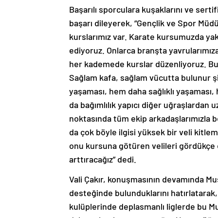
Başarılı sporculara kuşaklarını ve serti
başarı dileyerek, “Gençlik ve Spor Mü
kurslarımız var. Karate kursumuzda ya
ediyoruz. Onlarca branşta yavrularımı
her kademede kurslar düzenliyoruz. B
Sağlam kafa, sağlam vücutta bulunur şia
yaşaması, hem daha sağlıklı yaşaması, h
da bağımlılık yapıcı diğer uğraşlardan u
noktasında tüm ekip arkadaşlarımızla b
da çok böyle ilgisi yüksek bir veli kitle
onu kursuna götüren velileri gördükçe 
arttıracağız” dedi.
Vali Çakır, konuşmasının devamında Muş
desteğinde bulunduklarını hatırlatarak
kulüplerinde deplasmanlı liglerde bu Mu