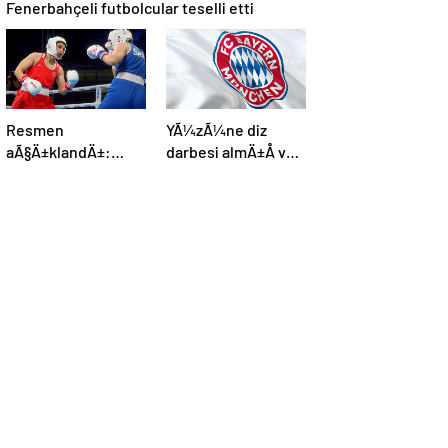
Fenerbahçeli futbolcular teselli etti
Resmen
YÃ¼zÃ¼ne diz
aÃ§Ä±klandÄ±:
darbesi almÄ±Å ve
Boks, olimpiyat
beyin Ã¶lÃ¼mÃ¼
programÄ±na dahil
gerÃ§ekleÅmiÅti,
edildi
Bayern MÃ¼nih
DÃ¼nya
KarmasÄ±’nÄ±n
genÃ§ futbolcusu
hayatÄ±nÄ±
kaybetti