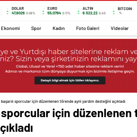
DOLAR
EURO
ALTIN
BITCOIN
47,6026
55,0794
6.522,22
%
0.06%
0.11%
0,40
Ekonomi
Spor
Kadın
Foto Galeri
Videolar
, başarılı sporcular için düzenlenen törende ayni yardım desteğini açıkladı
lı sporcular için düzenlenen
çıkladı