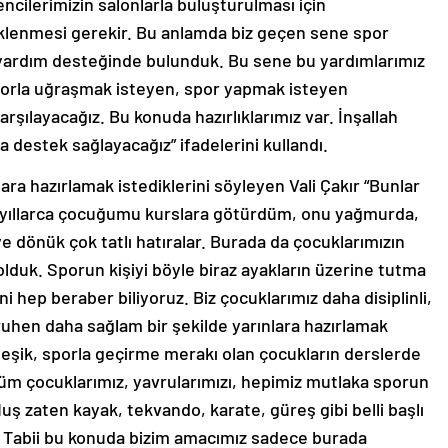
ncilerimizin salonlarla buluşturulması için
klenmesi gerekir. Bu anlamda biz geçen sene spor
i yardım desteğinde bulunduk. Bu sene bu yardımlarımız
porla uğraşmak isteyen, spor yapmak isteyen
arşılayacağız. Bu konuda hazırlıklarımız var. İnşallah
destek sağlayacağız” ifadelerini kullandı.
ara hazırlamak istediklerini söyleyen Vali Çakır “Bunlar
de yıllarca çocuğumu kurslara götürdüm, onu yağmurda,
e dönük çok tatlı hatıralar. Burada da çocuklarımızın
lduk. Sporun kişiyi böyle biraz ayakların üzerine tutma
ni hep beraber biliyoruz. Biz çocuklarımız daha disiplinli,
ruhen daha sağlam bir şekilde yarınlara hazırlamak
leşik, sporla geçirme merakı olan çocukların derslerde
tüm çocuklarımız, yavrularımızı, hepimiz mutlaka sporun
Muş zaten kayak, tekvando, karate, güreş gibi belli başlı
. Tabii bu konuda bizim amacımız sadece burada