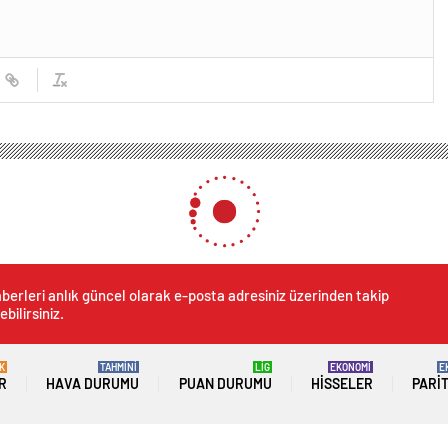
yükşehir Belediyesi Beştepe’deki Atıl Spor Alanını Yeniden Hizmete Açtı
Belediyesi Beştepe’deki At
çtı