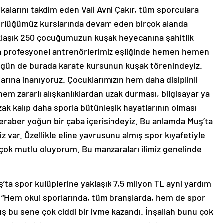
fikalarını takdim eden Vali Avni Çakır, tüm sporculara
dürlüğümüz kurslarında devam eden birçok alanda
klaşık 250 çocuğumuzun kuşak heyecanına şahitlik
za profesyonel antrenörlerimiz eşliğinde hemen hemen
ugün de burada karate kursunun kuşak törenindeyiz.
rına inanıyoruz. Çocuklarımızın hem daha disiplinli
em zararlı alışkanlıklardan uzak durması, bilgisayar ya
zak kalıp daha sporla bütünleşik hayatlarının olması
eraber yoğun bir çaba içerisindeyiz. Bu anlamda Muş’ta
miz var. Özellikle eline yavrusunu almış spor kıyafetiyle
çok mutlu oluyorum. Bu manzaraları ilimiz genelinde
’ta spor kulüplerine yaklaşık 7,5 milyon TL ayni yardım
, “Hem okul sporlarında, tüm branşlarda, hem de spor
ş bu sene çok ciddi bir ivme kazandı. İnşallah bunu çok