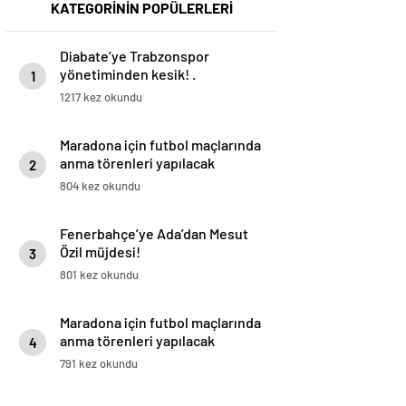
KATEGORİNİN POPÜLERLERİ
Diabate’ye Trabzonspor
yönetiminden kesik! .
1
1217 kez okundu
Maradona için futbol maçlarında
anma törenleri yapılacak
2
804 kez okundu
Fenerbahçe’ye Ada’dan Mesut
Özil müjdesi!
3
801 kez okundu
Maradona için futbol maçlarında
anma törenleri yapılacak
4
791 kez okundu