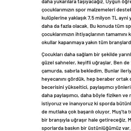
daha yukarılara taşıyacağız. Uygun öğre
çocuklarımızın spor malzemeleri deste
kulüplerine yaklaşık 7,5 milyon TL ayn
daha da fazla olacak. Bu konuda tüm s
çocuklarımızın ihtiyaçlarının tamamını k
okullar kapanmaya yakın tüm branşlarda 
Çocukları daha sağlam bir şekilde yarınl
güzel sahneler, keyifli uğraşlar. Ben 
çamurda, sabırla bekledim. Bunlar ileriy
heyecanını gördük, hep beraber ortak o
becerisini yükseltici, paylaşımcı yönleri
daha paylaşımcı, daha böyle fiziken ve 
istiyoruz ve inanıyoruz ki sporda bütün
de mutlaka çok başarılı oluyor. Muş’ta 
bir branşıyla uğraşır hale getireceğiz. 
sporlarda baskın bir üstünlüğümüz var