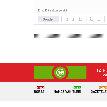
En az 10 karakter gerekli
Gönder
Haber 365 Gazete
Spor
Basketbol
Ankara Bü
Ankara Büyükşehir 
Yeniden Hizmete A