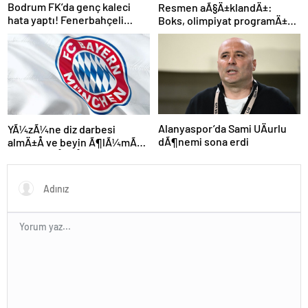
Bodrum FK’da genç kaleci
Resmen aÃ§Ä±klandÄ±:
hata yaptı! Fenerbahçeli
Boks, olimpiyat programÄ±na
futbolcular teselli etti
dahil edildi
Alanyaspor’da Sami UÄurlu
YÃ¼zÃ¼ne diz darbesi
dÃ¶nemi sona erdi
almÄ±Å ve beyin Ã¶lÃ¼mÃ¼
gerÃ§ekleÅmiÅti, Bayern
MÃ¼nih DÃ¼nya
KarmasÄ±’nÄ±n genÃ§
futbolcusu hayatÄ±nÄ±
kaybetti