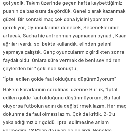
gol yedik. Takım üzerinde geçen hafta kaybettiğimiz
puanın da baskısını da gördük. Genel olarak kazanmak
güzel. Bir sonraki maç çok daha iyisini yapmamız
gerekiyor. Oyuncularımız dönecek. Seçeneklerimiz
artacak. Sacha hiç antrenman yapmadan oynadı. Kaan
ağrıları vardı, sol bekte kullandık, elinden geleni
yapmaya çalıştık. Genç oyuncularımız girdikten sonra
faydalı oldu. Onlara süre vermek de beni sevindiren
şeylerden biri” şeklinde konuştu.
“İptal edilen golde faul olduğunu düşünmüyorum”
Hakem kararlarının sorulması üzerine Buruk, “İptal
edilen golde faul olduğunu düşünmüyorum. Bu faul
oluyorsa futbolun adını da değiştirmek lazım. Her maç
dokunma da faul olması lazım. Çok da kritik, 2-0’u
yakaladığımız bir goldü. İptal edilmesine anlam
vermedim. VAR’dan da uyarı gelebilirdi. Genelde