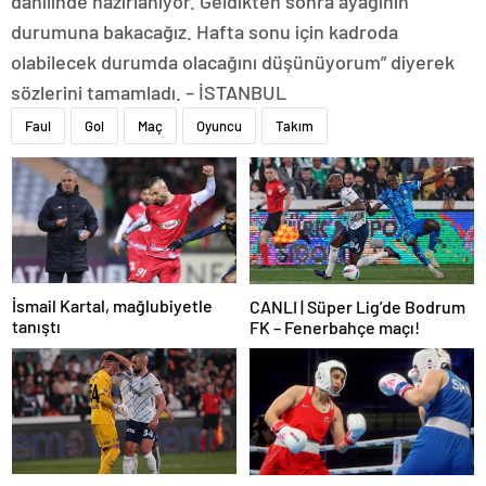
dahilinde hazırlanıyor. Geldikten sonra ayağının
durumuna bakacağız. Hafta sonu için kadroda
olabilecek durumda olacağını düşünüyorum” diyerek
sözlerini tamamladı. – İSTANBUL
Faul
Gol
Maç
Oyuncu
Takım
İsmail Kartal, mağlubiyetle
CANLI | Süper Lig’de Bodrum
tanıştı
FK – Fenerbahçe maçı!