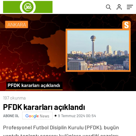
197 okunma
PFDK kararları açıklandı
9 Temmuz 2024 00:54
ABONE OL
News
Profesyonel Futbol Disiplin Kurulu (PFDK), bugün
yaptığı toplantı sonrası kulüplere verdiği cezaları