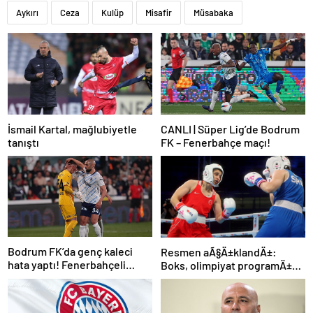
Aykırı
Ceza
Kulüp
Misafir
Müsabaka
İsmail Kartal, mağlubiyetle
CANLI | Süper Lig’de Bodrum
tanıştı
FK – Fenerbahçe maçı!
Bodrum FK’da genç kaleci
Resmen aÃ§Ä±klandÄ±:
hata yaptı! Fenerbahçeli
Boks, olimpiyat programÄ±na
futbolcular teselli etti
dahil edildi