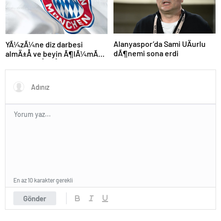
Alanyaspor’da Sami UÄurlu
YÃ¼zÃ¼ne diz darbesi
dÃ¶nemi sona erdi
almÄ±Å ve beyin Ã¶lÃ¼mÃ¼
gerÃ§ekleÅmiÅti, Bayern
MÃ¼nih DÃ¼nya
KarmasÄ±’nÄ±n genÃ§
futbolcusu hayatÄ±nÄ±
kaybetti
En az 10 karakter gerekli
Gönder