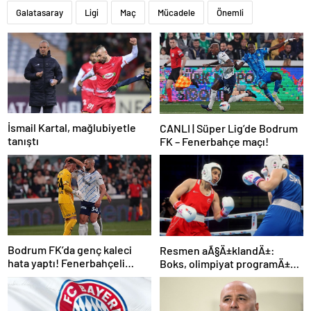
Galatasaray
Ligi
Maç
Mücadele
Önemli
İsmail Kartal, mağlubiyetle
CANLI | Süper Lig’de Bodrum
tanıştı
FK – Fenerbahçe maçı!
Bodrum FK’da genç kaleci
Resmen aÃ§Ä±klandÄ±:
hata yaptı! Fenerbahçeli
Boks, olimpiyat programÄ±na
futbolcular teselli etti
dahil edildi