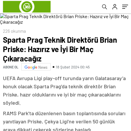
oyuncularımızın özgüveni artacak
226 okunma
Sparta Prag Teknik Direktörü Brian
Priske: Hazırız ve İyi Bir Maç
Çıkaracağız
18 Şubat 2024 00:45
ABONE OL
News
UEFA Avrupa Ligi play-off turunda yarın Galatasaray’a
konuk olacak Sparta Prag’da teknik direktör Brian
Priske, hazır olduklarını ve iyi bir maç çıkaracaklarını
söyledi.
RAMS Park’ta düzenlenen basın toplantısında soruları
yanıtlayan Priske, Çekya Ligi’ne verilen 50 günlük
araya dikkati çekerek sözlerine başladı.