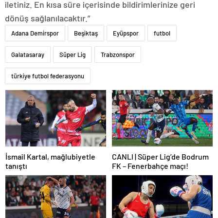
iletiniz. En kısa süre içerisinde bildirimlerinize geri
dönüş sağlanılacaktır.”
Adana Demirspor
Beşiktaş
Eyüpspor
futbol
Galatasaray
Süper Lig
Trabzonspor
türkiye futbol federasyonu
İsmail Kartal, mağlubiyetle
CANLI | Süper Lig’de Bodrum
tanıştı
FK – Fenerbahçe maçı!