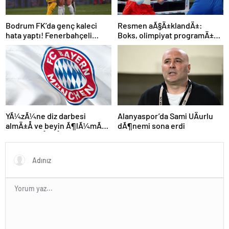
Bodrum FK’da genç kaleci
Resmen aÃ§Ä±klandÄ±:
hata yaptı! Fenerbahçeli
Boks, olimpiyat programÄ±na
futbolcular teselli etti
dahil edildi
Alanyaspor’da Sami UÄurlu
YÃ¼zÃ¼ne diz darbesi
dÃ¶nemi sona erdi
almÄ±Å ve beyin Ã¶lÃ¼mÃ¼
gerÃ§ekleÅmiÅti, Bayern
MÃ¼nih DÃ¼nya
KarmasÄ±’nÄ±n genÃ§
futbolcusu hayatÄ±nÄ±
kaybetti