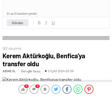
En az 10 karakter gerekli
Gönder
182 okunma
Kerem Aktürkoğlu, Benfica’ya
transfer oldu
3 Eylül 2024 03:55
ABONE OL
News
Milli futbolcu Kerem Aktürkoğlu, Portekiz’in Benfica
0
0
0
0
takımına transfer oldu.
Benfica’nın yaptığı açıklamaya göre, 25 yaşındaki
oyuncu gece saatlerinde Lizbon’a giderek 5 yıllık