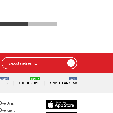
a şampiyonluğu
HIZLI YORUM YAP
GÖNDER
SON DAKİKA
HABERLERİ