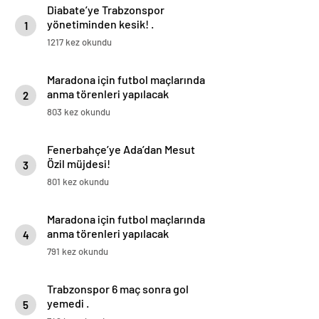
Diabate’ye Trabzonspor
yönetiminden kesik! .
1
1217 kez okundu
Maradona için futbol maçlarında
anma törenleri yapılacak
2
803 kez okundu
Fenerbahçe’ye Ada’dan Mesut
Özil müjdesi!
3
801 kez okundu
Maradona için futbol maçlarında
anma törenleri yapılacak
4
791 kez okundu
Trabzonspor 6 maç sonra gol
yemedi .
5