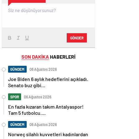
GÖNDER
SON DAKİKA
HABERLERİ
GÜNDEM
06 Ağustos 2026
Joe Biden 6 aylık hedeflerini açıkladı.
Senato buz gibi…
SPOR
06 Ağustos 2026
En fazla kızaran takım Antalyaspor!
Tam 5 futbolcu….
GÜNDEM
06 Ağustos 2026
Norweç silahlı kuvvetleri kadınlardan