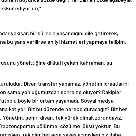
eşekkür ediyorum.”
ar yakışan bir sürecin yaşandığını dile getirerek,
na bu şans verilirse en iyi hizmetleri yapmaya talibim.
 sorusunu yönelttiğine dikkati çeken Kahraman, şu
 kuruludur. Divan transfer yapamaz, yönetim icraatlarını
 son şampiyonluğumuzdan sonra ne oluyor? Rakipler
rk futbolu böyle bir ortam yaşamadı. Sosyal medya,
ana katıyor. Biz bu düzende nerede duracağız? Biz her
 Yönetim, şehir, divan, tek yürek olmak zorundayız.
Trabzonspor’un bölünme, çözülme lüksü yoktur. Bu
anmışken, rakipler herkese savaş açmışken biz daha