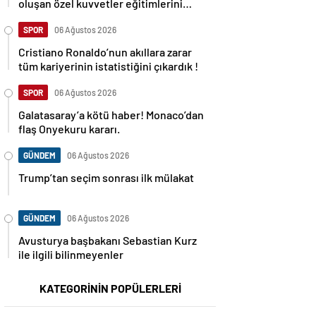
oluşan özel kuvvetler eğitimlerini
başlattı.
SPOR
06 Ağustos 2026
Cristiano Ronaldo’nun akıllara zarar
tüm kariyerinin istatistiğini çıkardık !
SPOR
06 Ağustos 2026
Galatasaray’a kötü haber! Monaco’dan
flaş Onyekuru kararı.
GÜNDEM
06 Ağustos 2026
Trump’tan seçim sonrası ilk mülakat
GÜNDEM
06 Ağustos 2026
Avusturya başbakanı Sebastian Kurz
ile ilgili bilinmeyenler
KATEGORİNİN POPÜLERLERİ