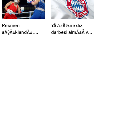
Resmen
YÃ¼zÃ¼ne diz
aÃ§Ä±klandÄ±:
darbesi almÄ±Å ve
Boks, olimpiyat
beyin Ã¶lÃ¼mÃ¼
programÄ±na dahil
gerÃ§ekleÅmiÅti,
edildi
Bayern MÃ¼nih
DÃ¼nya
KarmasÄ±’nÄ±n
genÃ§ futbolcusu
hayatÄ±nÄ±
kaybetti