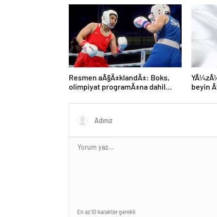
Resmen aÃ§Ä±klandÄ±: Boks,
YÃ¼zÃ¼n
olimpiyat programÄ±na dahil
beyin
edildi
gerÃ§ek
MÃ¼nih
genÃ§ 
kaybett
En az 10 karakter gerekli