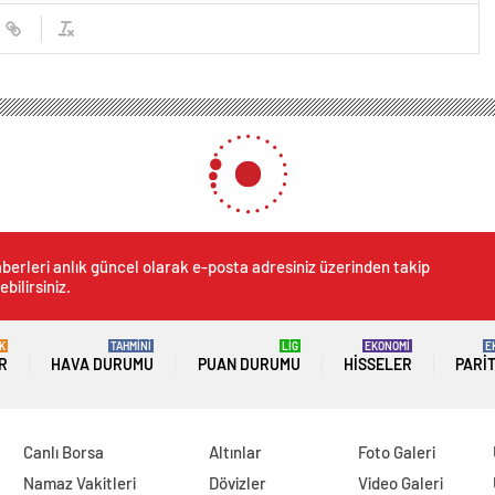
mpiyonluğundan sonra hedef dünya şampiyonluğu
uğundan sonra hedef düny