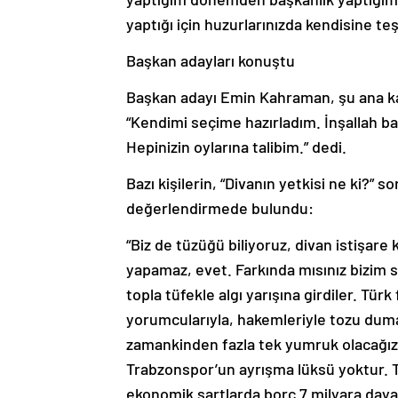
yaptığı için huzurlarınızda kendisine t
Başkan adayları konuştu
Başkan adayı Emin Kahraman, şu ana kad
“Kendimi seçime hazırladım. İnşallah ba
Hepinizin oylarına talibim.” dedi.
Bazı kişilerin, “Divanın yetkisi ne ki?”
değerlendirmede bulundu:
“Biz de tüzüğü biliyoruz, divan istişare
yapamaz, evet. Farkında mısınız bizim
topla tüfekle algı yarışına girdiler. Tü
yorumcularıyla, hakemleriyle tozu dum
zamankinden fazla tek yumruk olacağız.
Trabzonspor’un ayrışma lüksü yoktur. 
ekonomik şartlarda borç 7 milyara day