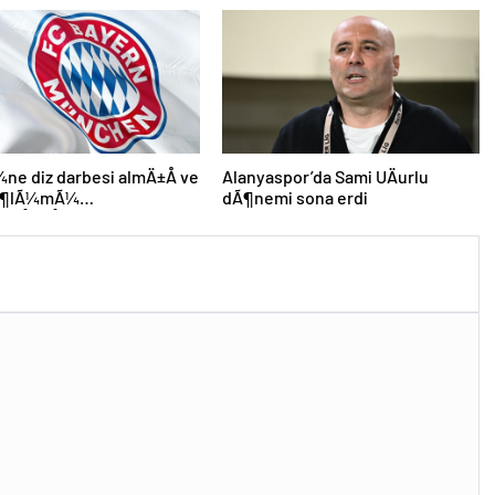
e diz darbesi almÄ±Å ve
Alanyaspor’da Sami UÄurlu
 Ã¶lÃ¼mÃ¼
dÃ¶nemi sona erdi
leÅmiÅti, Bayern
 DÃ¼nya KarmasÄ±’nÄ±n
futbolcusu hayatÄ±nÄ±
i