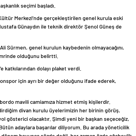
şkanlık seçimi başladı.
ültür Merkezi’nde gerçekleştirilen genel kurula eski
stafa Günaydın ile teknik direktör Şenol Güneş de
li Sürmen, genel kurulun kaybedenin olmayacağını,
mrinde olduğunu belirtti.
 katkılarından dolayı plaket verdi.
nspor için ayrı bir değer olduğunu ifade ederek,
r bordo mavili camiamıza hizmet etmiş kişilerdir.
dirdiğim divan kurulu üyelerimizin her birinin görüş,
 yol gösterici olacaktır. Şimdi yeni bir başkan seçeceğiz,
Bütün adaylara başarılar diliyorum. Bu arada yöneticilik
 dönem boyunca sözde değil, her zaman özde ağabeylik