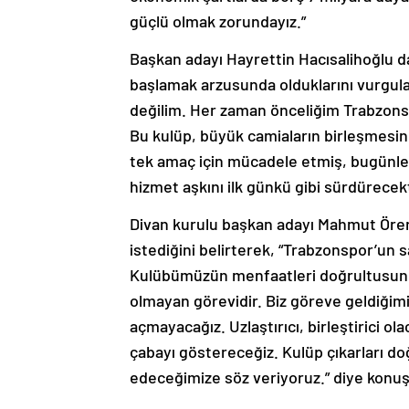
güçlü olmak zorundayız.”
Başkan adayı Hayrettin Hacısalihoğlu 
başlamak arzusunda olduklarını vurgul
değilim. Her zaman önceliğim Trabzons
Bu kulüp, büyük camiaların birleşmesi
tek amaç için mücadele etmiş, bugünle
hizmet aşkını ilk günkü gibi sürdürecekti
Divan kurulu başkan adayı Mahmut Ören 
istediğini belirterek, “Trabzonspor’un 
Kulübümüzün menfaatleri doğrultusunda 
olmayan görevidir. Biz göreve geldiğim
açmayacağız. Uzlaştırıcı, birleştirici ol
çabayı göstereceğiz. Kulüp çıkarları d
edeceğimize söz veriyoruz.” diye konuş