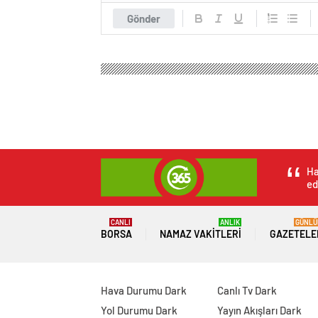
Gönder
Haber 365 Gazete
Spor
Basketbol
Avrupa şa
Avrupa şampiyonl