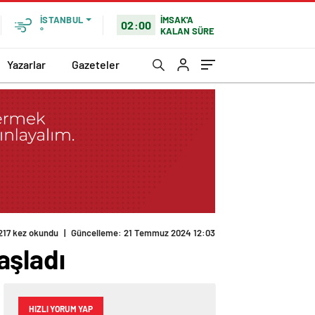
İMSAK'A
İSTANBUL
02:00
KALAN SÜRE
°
Yazarlar
Gazeteler
aşladı
HIZLI YORUM YAP