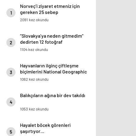
Norveç’i ziyaret etmeniz için
gereken 25 sebep
1
2091 kez okundu
“Slovakya’ya neden gitmedim”
dedirten 12 fotoğraf
2
1104 kez okundu
Hayvanların ilginç çiftleşme
biçimlerini National Geographic
3
görüntüledi.
1062 kez okundu
Balıkçıların ağına bir dev takıldı
4
1053 kez okundu
Hayalet böcek görenleri
şaşırtıyor…
5