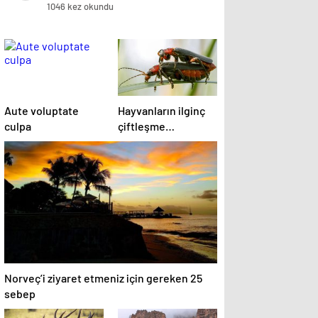
1046 kez okundu
Aute voluptate
Hayvanların ilginç
culpa
çiftleşme
biçimlerini National
Geographic
görüntüledi.
Norveç’i ziyaret etmeniz için gereken 25
sebep