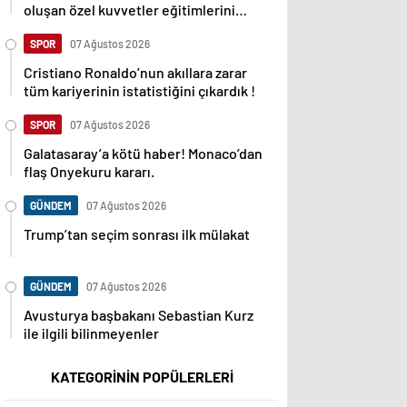
oluşan özel kuvvetler eğitimlerini
başlattı.
SPOR
07 Ağustos 2026
Cristiano Ronaldo’nun akıllara zarar
tüm kariyerinin istatistiğini çıkardık !
SPOR
07 Ağustos 2026
Galatasaray’a kötü haber! Monaco’dan
flaş Onyekuru kararı.
GÜNDEM
07 Ağustos 2026
Trump’tan seçim sonrası ilk mülakat
GÜNDEM
07 Ağustos 2026
Avusturya başbakanı Sebastian Kurz
ile ilgili bilinmeyenler
KATEGORİNİN POPÜLERLERİ