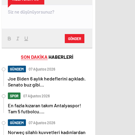
GÖNDER
SON DAKİKA
HABERLERİ
GÜNDEM
07 Ağustos 2026
Joe Biden 6 aylık hedeflerini açıkladı.
Senato buz gibi…
SPOR
07 Ağustos 2026
En fazla kızaran takım Antalyaspor!
Tam 5 futbolcu….
GÜNDEM
07 Ağustos 2026
Norweç silahlı kuvvetleri kadınlardan