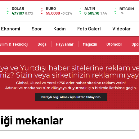
DOLAR
EURO
ALTIN
BITCOIN
47,7107
55,0080
6.585,78
%
0.17%
-0.02%
1,44
Ekonomi
Spor
Kadın
Foto Galeri
Videolar
Bilim & Teknoloji
Doğa
Hayvanlar
Magazin
Otomobil
Spo
diği mekanlar