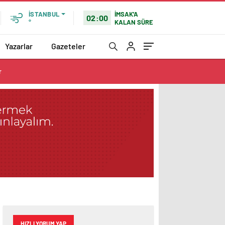
İMSAK'A
İSTANBUL
02:00
KALAN SÜRE
°
Yazarlar
Gazeteler
r
HIZLI YORUM YAP