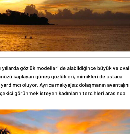
 yıllarda gözlük modelleri de alabildiğince büyük ve oval
zünüzü kaplayan güneş gözlükleri, mimikleri de ustaca
 yardımcı oluyor. Ayrıca makyajsız dolaşmanın avantajını
 çekici görünmek isteyen kadınların tercihleri arasında