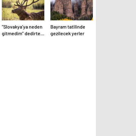
“Slovakya’ya neden
Bayram tatilinde
gitmedim” dedirten
gezilecek yerler
12 fotoğraf