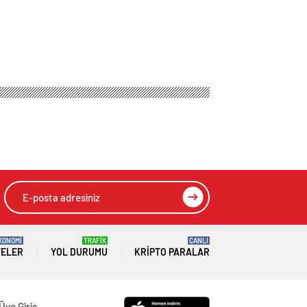
na Kullandı
HIZLI YORUM YAP
GÖNDER