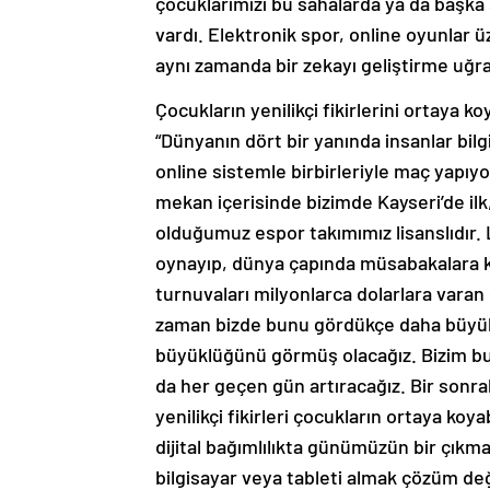
çocuklarımızı bu sahalarda ya da başk
vardı. Elektronik spor, online oyunlar ü
aynı zamanda bir zekayı geliştirme uğra
Çocukların yenilikçi fikirlerini ortaya ko
“Dünyanın dört bir yanında insanlar bilg
online sistemle birbirleriyle maç yapı
mekan içerisinde bizimde Kayseri’de il
olduğumuz espor takımımız lisanslıdır. L
oynayıp, dünya çapında müsabakalara kat
turnuvaları milyonlarca dolarlara varan 
zaman bizde bunu gördükçe daha büyük b
büyüklüğünü görmüş olacağız. Bizim bur
da her geçen gün artıracağız. Bir son
yenilikçi fikirleri çocukların ortaya koy
dijital bağımlılıkta günümüzün bir çıkm
bilgisayar veya tableti almak çözüm değ