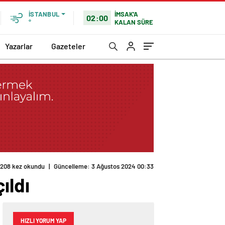
İMSAK'A
İSTANBUL
02:00
KALAN SÜRE
°
Yazarlar
Gazeteler
ıldı
HIZLI YORUM YAP