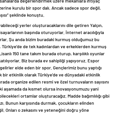
a sahalarda değerlendirmek üzere mekanlara ihtiyaç
zerine kurulu bir spor dalı. Ancak sadece spor değil,
şısı” şeklinde konuştu.
yabileceği yerler oluşturacaklarını dile getiren Yalçın,
isayarlarının başında oturuyorlar. İnternet aracılığıyla
yorlar. Şu anda bizim buradaki kurmuş olduğumuz bu
k, Türkiye’de de tek kadınlardan ve erkeklerden kurmuş
isanlı 150 tane takım burada oturup, karşılıklı oyunlar
ılıyorlar. Biz burada ev sahipliği yapıyoruz. Espor
gelirler elde eden bir spor. Gençlerimiz bunu yaptığı
ir etkinlik olarak Türkiye’de ve dünyadaki etkinlik
ada organize edilen resmi ve özel turnuvaların sayısını
raki aşamada da kısmet olursa inovasyonumuzu yani
abilecekleri ortamlar oluşturacağız. Madde bağımlılığı gibi
azı. Bunun karşısında durmak, çocukların elinden
il. Onları o zekasını ve yeteneğini doğru yöne