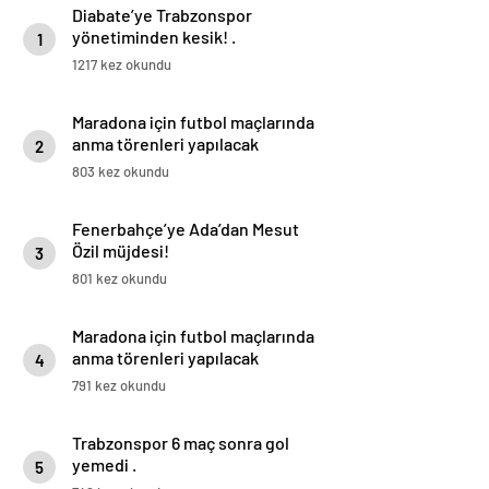
Diabate’ye Trabzonspor
yönetiminden kesik! .
1
1217 kez okundu
Maradona için futbol maçlarında
anma törenleri yapılacak
2
803 kez okundu
Fenerbahçe’ye Ada’dan Mesut
Özil müjdesi!
3
801 kez okundu
Maradona için futbol maçlarında
anma törenleri yapılacak
4
791 kez okundu
Trabzonspor 6 maç sonra gol
yemedi .
5