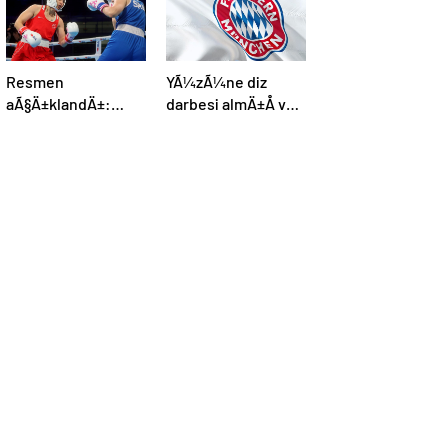
Resmen
YÃ¼zÃ¼ne diz
aÃ§Ä±klandÄ±:
darbesi almÄ±Å ve
Boks, olimpiyat
beyin Ã¶lÃ¼mÃ¼
programÄ±na dahil
gerÃ§ekleÅmiÅti,
edildi
Bayern MÃ¼nih
DÃ¼nya
KarmasÄ±’nÄ±n
genÃ§ futbolcusu
hayatÄ±nÄ±
kaybetti