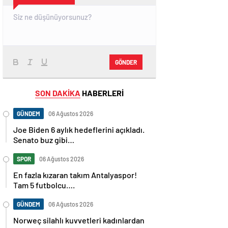
GÖNDER
SON DAKİKA
HABERLERİ
GÜNDEM
06 Ağustos 2026
Joe Biden 6 aylık hedeflerini açıkladı.
Senato buz gibi…
SPOR
06 Ağustos 2026
En fazla kızaran takım Antalyaspor!
Tam 5 futbolcu….
GÜNDEM
06 Ağustos 2026
Norweç silahlı kuvvetleri kadınlardan