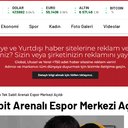
DOLAR
EURO
ALTIN
BITCOIN
47,5992
55,1406
6.571,48
%
0.04%
0.19%
1,16
Ekonomi
Spor
Kadın
Foto Galeri
Videolar
n Tek Sabit Arenalı Espor Merkezi Açıldı
bit Arenalı Espor Merkezi Aç