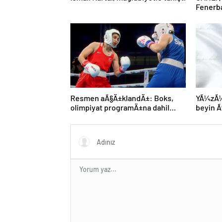
Fenerb
Resmen aÃ§Ä±klandÄ±: Boks,
YÃ¼zÃ¼n
olimpiyat programÄ±na dahil
beyin
edildi
gerÃ§ek
MÃ¼nih
genÃ§ 
kaybett