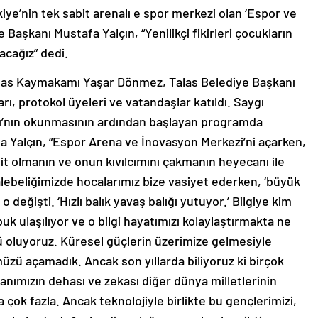
iye’nin tek sabit arenalı e spor merkezi olan ‘Espor ve
 Başkanı Mustafa Yalçın, “Yenilikçi fikirleri çocukların
acağız” dedi.
 Talas Kaymakamı Yaşar Dönmez, Talas Belediye Başkanı
arı, protokol üyeleri ve vatandaşlar katıldı. Saygı
şı’nın okunmasının ardından başlayan programda
 Yalçın, “Espor Arena ve İnovasyon Merkezi’ni açarken,
ahit olmanın ve onun kıvılcımını çakmanın heyecanı ile
ebeliğimizde hocalarımız bize vasiyet ederken, ‘büyük
o değişti. ‘Hızlı balık yavaş balığı yutuyor.’ Bilgiye kim
uk ulaşılıyor ve o bilgi hayatımızı kolaylaştırmakta ne
ü oluyoruz. Küresel güçlerin üzerimize gelmesiyle
zü açamadık. Ancak son yıllarda biliyoruz ki birçok
nsanımızın dehası ve zekası diğer dünya milletlerinin
a çok fazla. Ancak teknolojiyle birlikte bu gençlerimizi,