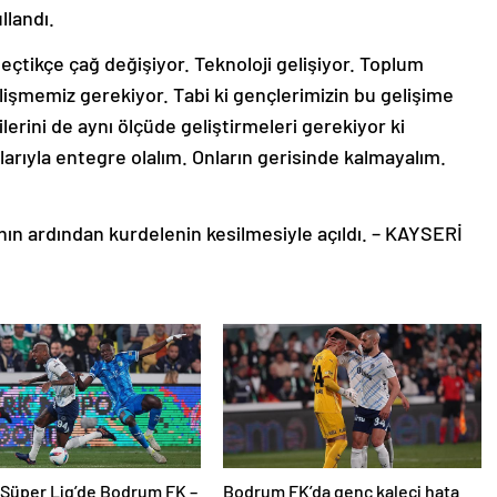
llandı.
ikçe çağ değişiyor. Teknoloji gelişiyor. Toplum
elişmemiz gerekiyor. Tabi ki gençlerimizin bu gelişime
ilerini de aynı ölçüde geliştirmeleri gerekiyor ki
larıyla entegre olalım. Onların gerisinde kalmayalım.
ın ardından kurdelenin kesilmesiyle açıldı. – KAYSERİ
 Süper Lig’de Bodrum FK –
Bodrum FK’da genç kaleci hata