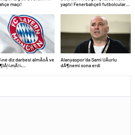
ahçe maçı!
yaptı! Fenerbahçeli futbolcular
teselli etti
e diz darbesi almÄ±Å ve
Alanyaspor’da Sami UÄurlu
 Ã¶lÃ¼mÃ¼
dÃ¶nemi sona erdi
leÅmiÅti, Bayern
 DÃ¼nya KarmasÄ±’nÄ±n
futbolcusu hayatÄ±nÄ±
i