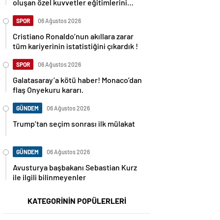
oluşan özel kuvvetler eğitimlerini
başlattı.
SPOR
06 Ağustos 2026
Cristiano Ronaldo’nun akıllara zarar
tüm kariyerinin istatistiğini çıkardık !
SPOR
06 Ağustos 2026
Galatasaray’a kötü haber! Monaco’dan
flaş Onyekuru kararı.
GÜNDEM
06 Ağustos 2026
Trump’tan seçim sonrası ilk mülakat
GÜNDEM
06 Ağustos 2026
Avusturya başbakanı Sebastian Kurz
ile ilgili bilinmeyenler
KATEGORİNİN POPÜLERLERİ