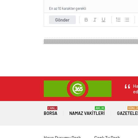
En az 10 karakter gerekli
Gönder
Haber 365 Gazete
Spor
Basketbol
Can Uzun, 
Can Uzun, Milli Ta