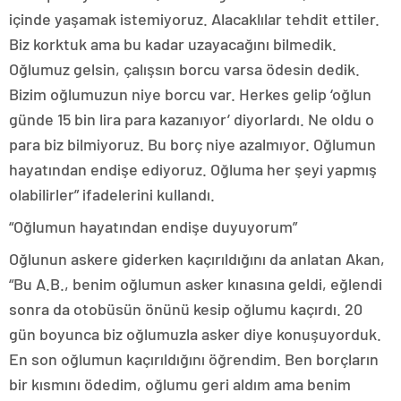
içinde yaşamak istemiyoruz. Alacaklılar tehdit ettiler.
Biz korktuk ama bu kadar uzayacağını bilmedik.
Oğlumuz gelsin, çalışsın borcu varsa ödesin dedik.
Bizim oğlumuzun niye borcu var. Herkes gelip ‘oğlun
günde 15 bin lira para kazanıyor’ diyorlardı. Ne oldu o
para biz bilmiyoruz. Bu borç niye azalmıyor. Oğlumun
hayatından endişe ediyoruz. Oğluma her şeyi yapmış
olabilirler” ifadelerini kullandı.
“Oğlumun hayatından endişe duyuyorum”
Oğlunun askere giderken kaçırıldığını da anlatan Akan,
“Bu A.B., benim oğlumun asker kınasına geldi, eğlendi
sonra da otobüsün önünü kesip oğlumu kaçırdı. 20
gün boyunca biz oğlumuzla asker diye konuşuyorduk.
En son oğlumun kaçırıldığını öğrendim. Ben borçların
bir kısmını ödedim, oğlumu geri aldım ama benim