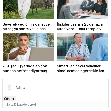
Severek yediğimiz o meyve
İlişkiler üzerine 20’de fazla
birkaç yıl sonra yok olacak
kitap yazdı! Ünlü terapist,
boşanmaların gerçek
suçlularını açıklıyor
Z Kuşağı işyerinde en çok
Şımartılan beyaz yakalılar
bundan nefret ediyormuş
şimdi acımasız gerçekle karşı
karşıya
Gönder
En az 10 karakter gerekli