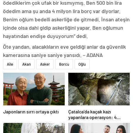
ödediklerim çok ufak bir kısmıymış. Ben 500 bin lira
ödedim ama şu anda 4 milyon lira borç var diyorlar.
Benim oğlum bedelli askerliğe de gitmedi. İnsan ateşin
içinde olsa dahi gidip askerliğini yapar. Ben oğlumun
hayatından endişe duyuyorum” dedi.
Öte yandan, alacaklıların eve geldiği anlar da güvenlik
kamerasına saniye saniye yansıdı. – ADANA
Aile
Akan
Asker
Borcu
Oğlu
Japonların sırrı ortaya çıktı
Çatalca’da kaçak kazı
yapanlara operasyon: 4
gözaltı