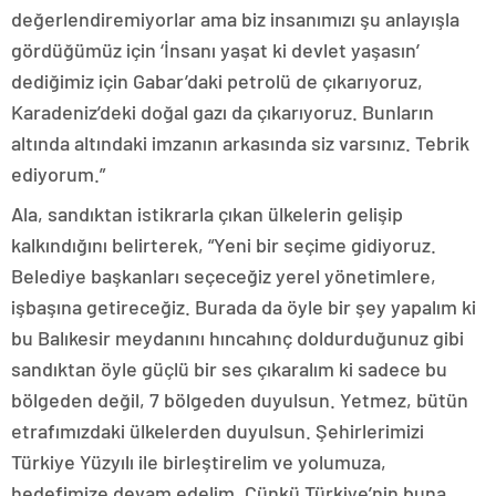
değerlendiremiyorlar ama biz insanımızı şu anlayışla
gördüğümüz için ‘İnsanı yaşat ki devlet yaşasın’
dediğimiz için Gabar’daki petrolü de çıkarıyoruz,
Karadeniz’deki doğal gazı da çıkarıyoruz. Bunların
altında altındaki imzanın arkasında siz varsınız. Tebrik
ediyorum.”
Ala, sandıktan istikrarla çıkan ülkelerin gelişip
kalkındığını belirterek, “Yeni bir seçime gidiyoruz.
Belediye başkanları seçeceğiz yerel yönetimlere,
işbaşına getireceğiz. Burada da öyle bir şey yapalım ki
bu Balıkesir meydanını hıncahınç doldurduğunuz gibi
sandıktan öyle güçlü bir ses çıkaralım ki sadece bu
bölgeden değil, 7 bölgeden duyulsun. Yetmez, bütün
etrafımızdaki ülkelerden duyulsun. Şehirlerimizi
Türkiye Yüzyılı ile birleştirelim ve yolumuza,
hedefimize devam edelim. Çünkü Türkiye’nin buna