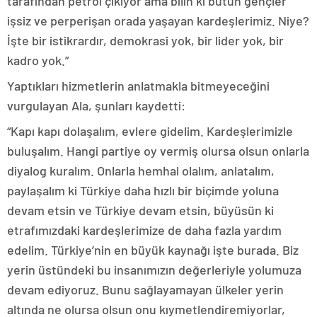
tarafından petrol çıkıyor ama bilin ki bütün gençler
işsiz ve perperişan orada yaşayan kardeşlerimiz. Niye?
İşte bir istikrardır, demokrasi yok, bir lider yok, bir
kadro yok.”
Yaptıkları hizmetlerin anlatmakla bitmeyeceğini
vurgulayan Ala, şunları kaydetti:
“Kapı kapı dolaşalım, evlere gidelim. Kardeşlerimizle
buluşalım. Hangi partiye oy vermiş olursa olsun onlarla
diyalog kuralım. Onlarla hemhal olalım, anlatalım,
paylaşalım ki Türkiye daha hızlı bir biçimde yoluna
devam etsin ve Türkiye devam etsin, büyüsün ki
etrafımızdaki kardeşlerimize de daha fazla yardım
edelim. Türkiye’nin en büyük kaynağı işte burada. Biz
yerin üstündeki bu insanımızın değerleriyle yolumuza
devam ediyoruz. Bunu sağlayamayan ülkeler yerin
altında ne olursa olsun onu kıymetlendiremiyorlar,