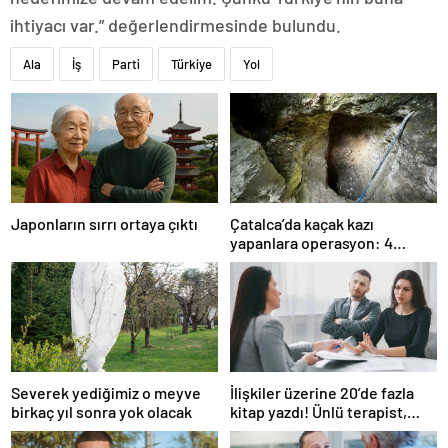
ihtiyacı var.” değerlendirmesinde bulundu.
Ala
İş
Parti
Türkiye
Yol
Japonların sırrı ortaya çıktı
Çatalca’da kaçak kazı
yapanlara operasyon: 4
gözaltı
Severek yediğimiz o meyve
İlişkiler üzerine 20’de fazla
birkaç yıl sonra yok olacak
kitap yazdı! Ünlü terapist,
boşanmaların gerçek