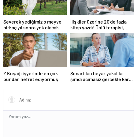
Severek yediğimiz o meyve
İlişkiler üzerine 20’de fazla
birkaç yıl sonra yok olacak
kitap yazdı! Ünlü terapist,
boşanmaların gerçek
suçlularını açıklıyor
Z Kuşağı işyerinde en çok
Şımartılan beyaz yakalılar
bundan nefret ediyormuş
şimdi acımasız gerçekle karşı
karşıya