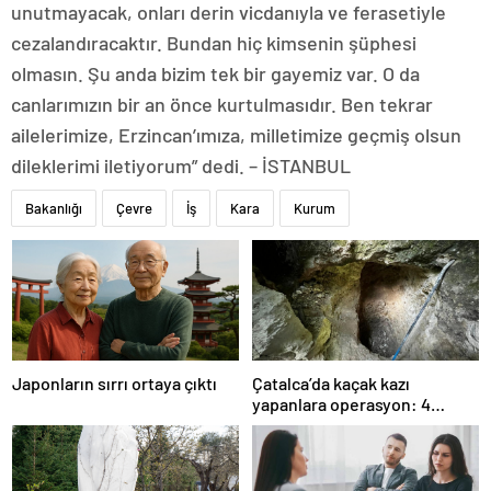
unutmayacak, onları derin vicdanıyla ve ferasetiyle
cezalandıracaktır. Bundan hiç kimsenin şüphesi
olmasın. Şu anda bizim tek bir gayemiz var. O da
canlarımızın bir an önce kurtulmasıdır. Ben tekrar
ailelerimize, Erzincan’ımıza, milletimize geçmiş olsun
dileklerimi iletiyorum” dedi. – İSTANBUL
Bakanlığı
Çevre
İş
Kara
Kurum
Japonların sırrı ortaya çıktı
Çatalca’da kaçak kazı
yapanlara operasyon: 4
gözaltı