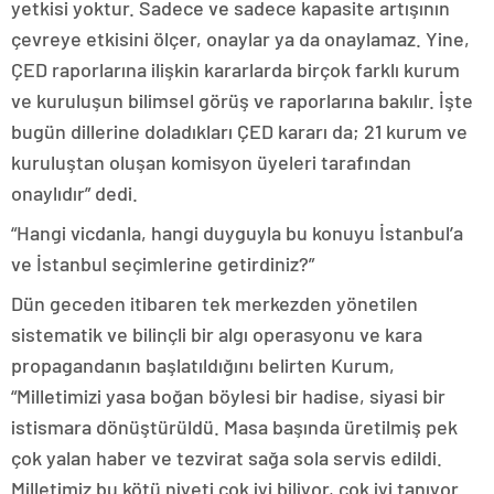
yetkisi yoktur. Sadece ve sadece kapasite artışının
çevreye etkisini ölçer, onaylar ya da onaylamaz. Yine,
ÇED raporlarına ilişkin kararlarda birçok farklı kurum
ve kuruluşun bilimsel görüş ve raporlarına bakılır. İşte
bugün dillerine doladıkları ÇED kararı da; 21 kurum ve
kuruluştan oluşan komisyon üyeleri tarafından
onaylıdır” dedi.
“Hangi vicdanla, hangi duyguyla bu konuyu İstanbul’a
ve İstanbul seçimlerine getirdiniz?”
Dün geceden itibaren tek merkezden yönetilen
sistematik ve bilinçli bir algı operasyonu ve kara
propagandanın başlatıldığını belirten Kurum,
“Milletimizi yasa boğan böylesi bir hadise, siyasi bir
istismara dönüştürüldü. Masa başında üretilmiş pek
çok yalan haber ve tezvirat sağa sola servis edildi.
Milletimiz bu kötü niyeti çok iyi biliyor, çok iyi tanıyor.