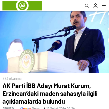
açıklamalarda bulundu
223 okunma
AK Parti İBB Adayı Murat Kurum,
Erzincan’daki maden sahasıyla ilgili
açıklamalarda bulundu
18 Şubat 2024 00:24
ABONE OL
News