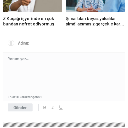
Z Kuşağı işyerinde en çok
Şımartılan beyaz yakalılar
bundan nefret ediyormuş
şimdi acımasız gerçekle karşı
karşıya
En az 10 karakter gerekli
Gönder