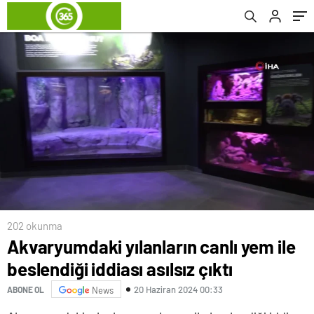
202 okunma
Akvaryumdaki yılanların canlı yem ile
beslendiği iddiası asılsız çıktı
20 Haziran 2024 00:33
ABONE OL
News