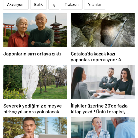
Akvaryum
Balık
İş
Trabzon
Yılanlar
Japonların sırrı ortaya çıktı
Çatalca’da kaçak kazı
yapanlara operasyon: 4
gözaltı
Severek yediğimiz o meyve
İlişkiler üzerine 20’de fazla
birkaç yıl sonra yok olacak
kitap yazdı! Ünlü terapist,
boşanmaların gerçek
suçlularını açıklıyor