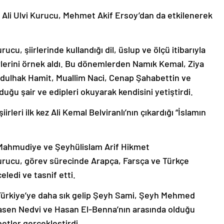
yan Ali Ulvi Kurucu, Mehmet Akif Ersoy’dan da etkilenerek
ucu, şiirlerinde kullandığı dil, üslup ve ölçü itibarıyla
lerini örnek aldı. Bu dönemlerden Namık Kemal, Ziya
bdulhak Hamit, Muallim Naci, Cenap Şahabettin ve
ğu şair ve edipleri okuyarak kendisini yetiştirdi.
rleri ilk kez Ali Kemal Belviranlı’nın çıkardığı “İslamın
 Mahmudiye ve Şeyhülislam Arif Hikmet
urucu, görev sürecinde Arapça, Farsça ve Türkçe
ledi ve tasnif etti.
 Türkiye’ye daha sık gelip Şeyh Sami, Şeyh Mehmed
asen Nedvi ve Hasan El-Benna’nın arasında olduğu
etler gerçekleştirdi.