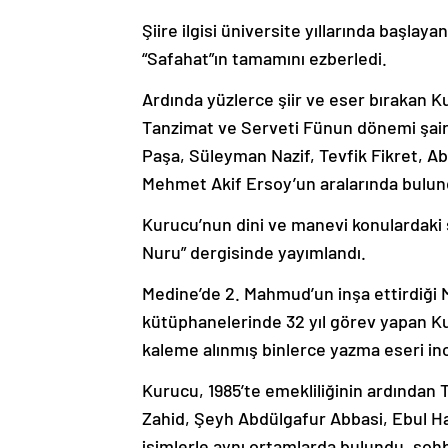
Şiire ilgisi üniversite yıllarında başla
“Safahat”ın tamamını ezberledi.
Ardında yüzlerce şiir ve eser bırakan Kur
Tanzimat ve Serveti Fünun dönemi şair
Paşa, Süleyman Nazif, Tevfik Fikret, A
Mehmet Akif Ersoy’un aralarında bulundu
Kurucu’nun dini ve manevi konulardaki şii
Nuru” dergisinde yayımlandı.
Medine’de 2. Mahmud’un inşa ettirdiği
kütüphanelerinde 32 yıl görev yapan K
kaleme alınmış binlerce yazma eseri ince
Kurucu, 1985’te emekliliğinin ardından
Zahid, Şeyh Abdülgafur Abbasi, Ebul H
isimlerle aynı ortamlarda bulundu, sohb