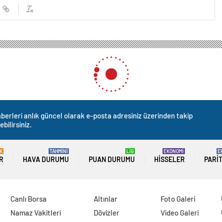
berleri anlık güncel olarak e-posta adresiniz üzerinden takip
ebilirsiniz.
K
TAHMİNİ
LİG
EKONOMİ
E
R
HAVA DURUMU
PUAN DURUMU
HISSELER
PARI
Canlı Borsa
Altınlar
Foto Galeri
Namaz Vakitleri
Dövizler
Video Galeri