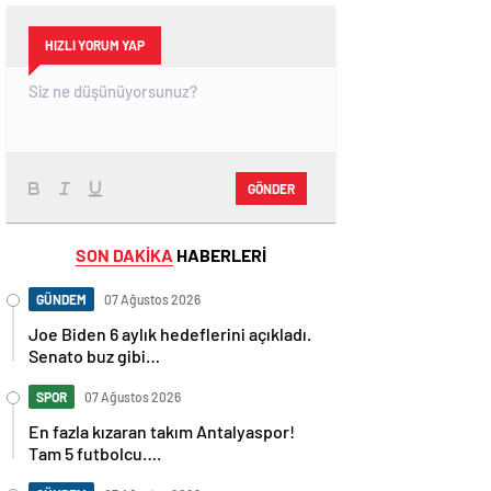
HIZLI YORUM YAP
GÖNDER
SON DAKİKA
HABERLERİ
GÜNDEM
07 Ağustos 2026
Joe Biden 6 aylık hedeflerini açıkladı.
Senato buz gibi…
SPOR
07 Ağustos 2026
En fazla kızaran takım Antalyaspor!
Tam 5 futbolcu….