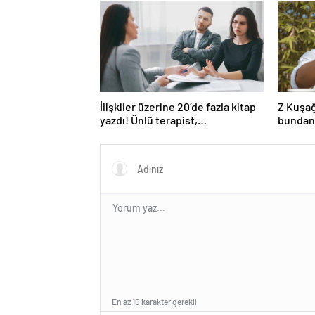
İlişkiler üzerine 20’de fazla kitap
Z Kuşağ
yazdı! Ünlü terapist,
bundan
boşanmaların gerçek suçlularını
açıklıyor
En az 10 karakter gerekli