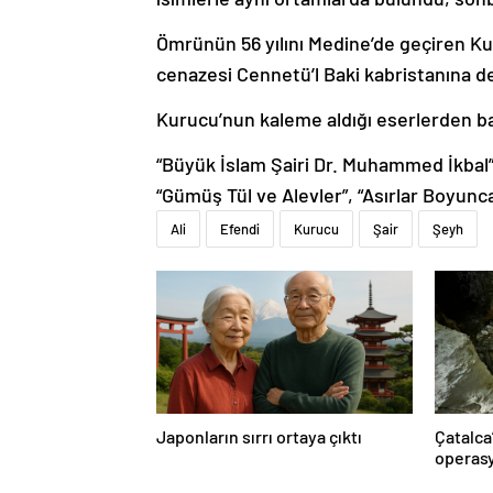
Ömrünün 56 yılını Medine’de geçiren Ku
cenazesi Cennetü’l Baki kabristanına de
Kurucu’nun kaleme aldığı eserlerden baz
“Büyük İslam Şairi Dr. Muhammed İkbal”,
“Gümüş Tül ve Alevler”, “Asırlar Boyunc
Ali
Efendi
Kurucu
Şair
Şeyh
Japonların sırrı ortaya çıktı
Çatalca
operasy