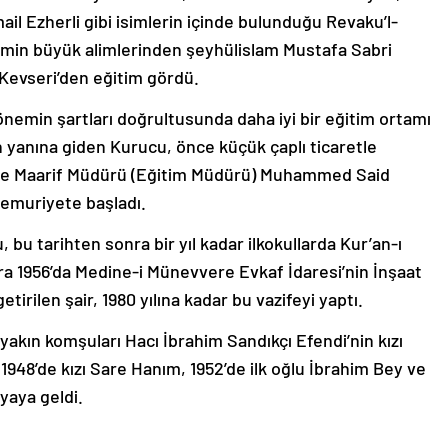
l Ezherli gibi isimlerin içinde bulunduğu Revaku’l-
emin büyük alimlerinden şeyhülislam Mustafa Sabri
Kevseri’den eğitim gördü.
önemin şartları doğrultusunda daha iyi bir eğitim ortamı
n yanına giden Kurucu, önce küçük çaplı ticaretle
vere Maarif Müdürü (Eğitim Müdürü) Muhammed Said
memuriyete başladı.
bu tarihten sonra bir yıl kadar ilkokullarda Kur’an-ı
ra 1956’da Medine-i Münevvere Evkaf İdaresi’nin İnşaat
tirilen şair, 1980 yılına kadar bu vazifeyi yaptı.
 yakın komşuları Hacı İbrahim Sandıkçı Efendi’nin kızı
1948’de kızı Sare Hanım, 1952’de ilk oğlu İbrahim Bey ve
yaya geldi.