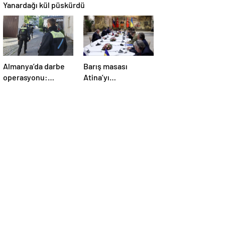
Yanardağı kül püskürdü
Almanya’da darbe
Barış masası
operasyonu:
Atina’yı
Gözaltılar
telaşlandırdı:
gerçekleşti
Başkan Erdoğan’ın
hamleleri korkuttu!
‘Yunanistan için risk
taşıyor’