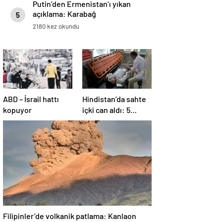
Putin’den Ermenistan’ı yıkan
açıklama: Karabağ
5
Azerbaycan’ın ayrılmaz bir
2180 kez okundu
parçasıdır!
ABD – İsrail hattı
Hindistan’da sahte
kopuyor
içki can aldı: 5
köyde alarm verildi
Filipinler’de volkanik patlama: Kanlaon