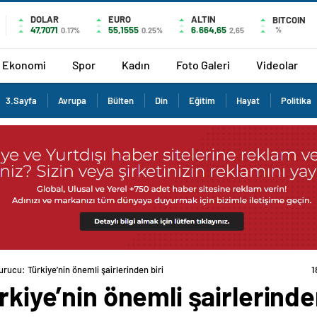
DOLAR
EURO
ALTIN
BITCOIN
47,7071
55,1555
6.664,65
%
0.17%
0.25%
2,65
Ekonomi
Spor
Kadın
Foto Galeri
Videolar
3.Sayfa
Avrupa
Bülten
Din
Eğitim
Hayat
Politika
Kurucu: Türkiye’nin önemli şairlerinden biri
1
rkiye’nin önemli şairlerinde