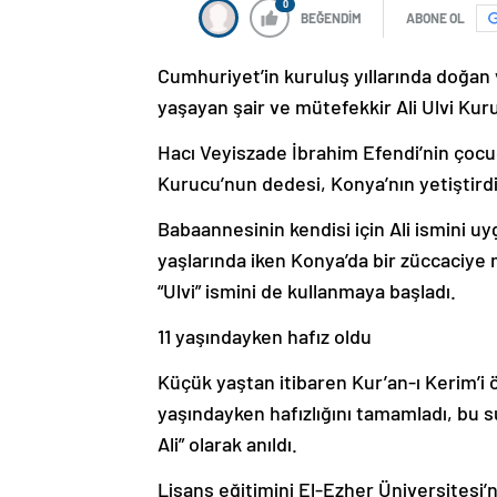
0
BEĞENDİM
ABONE OL
Cumhuriyet’in kuruluş yıllarında doğan v
yaşayan şair ve mütefekkir Ali Ulvi Kur
Hacı Veyiszade İbrahim Efendi’nin çocu
Kurucu’nun dedesi, Konya’nın yetiştirdi
Babaannesinin kendisi için Ali ismini uyg
yaşlarında iken Konya’da bir züccaciye
“Ulvi” ismini de kullanmaya başladı.
11 yaşındayken hafız oldu
Küçük yaştan itibaren Kur’an-ı Kerim’i 
yaşındayken hafızlığını tamamladı, bu su
Ali” olarak anıldı.
Lisans eğitimini El-Ezher Üniversitesi