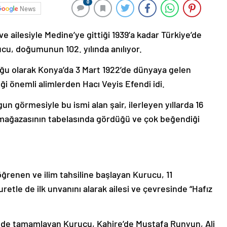
0
News
e ailesiyle Medine’ye gittiği 1939’a kadar Türkiye’de
ucu, doğumunun 102. yılında anılıyor.
ğu olarak Konya’da 3 Mart 1922’de dünyaya gelen
ği önemli alimlerden Hacı Veyis Efendi idi.
un görmesiyle bu ismi alan şair, ilerleyen yıllarda 16
 mağazasının tabelasında gördüğü ve çok beğendiği
öğrenen ve ilim tahsiline başlayan Kurucu, 11
retle de ilk unvanını alarak ailesi ve çevresinde “Hafız
’nde tamamlayan Kurucu, Kahire’de Mustafa Runyun, Ali