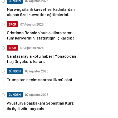
GÜNDEM
07 Ağustos 2026
Norweç silahlı kuvvetleri kadınlardan
oluşan özel kuvvetler eğitimlerini
başlattı.
SPOR
07 Ağustos 2026
Cristiano Ronaldo’nun akıllara zarar
tüm kariyerinin istatistiğini çıkardık !
SPOR
07 Ağustos 2026
Galatasaray’a kötü haber! Monaco’dan
flaş Onyekuru kararı.
GÜNDEM
07 Ağustos 2026
Trump’tan seçim sonrası ilk mülakat
GÜNDEM
07 Ağustos 2026
Avusturya başbakanı Sebastian Kurz
ile ilgili bilinmeyenler