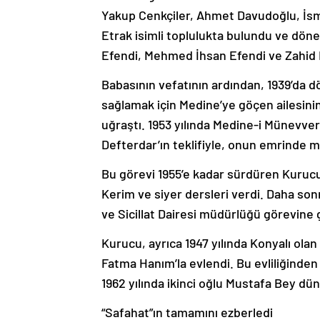
Yakup Cenkçiler, Ahmet Davudoğlu, İsmai
Etrak isimli toplulukta bulundu ve dön
Efendi, Mehmed İhsan Efendi ve Zahid 
Babasının vefatının ardından, 1939’da d
sağlamak için Medine’ye göçen ailesini
uğraştı. 1953 yılında Medine-i Münev
Defterdar’ın teklifiyle, onun emrinde 
Bu görevi 1955’e kadar sürdüren Kurucu, 
Kerim ve siyer dersleri verdi. Daha son
ve Sicillat Dairesi müdürlüğü görevine ge
Kurucu, ayrıca 1947 yılında Konyalı olan
Fatma Hanım’la evlendi. Bu evliliğinden 
1962 yılında ikinci oğlu Mustafa Bey dün
“Safahat”ın tamamını ezberledi