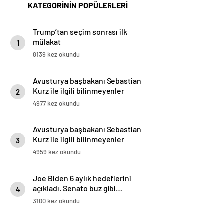
KATEGORİNİN POPÜLERLERİ
Trump’tan seçim sonrası ilk
mülakat
1
8139 kez okundu
Avusturya başbakanı Sebastian
Kurz ile ilgili bilinmeyenler
2
4977 kez okundu
Avusturya başbakanı Sebastian
Kurz ile ilgili bilinmeyenler
3
4959 kez okundu
Joe Biden 6 aylık hedeflerini
açıkladı. Senato buz gibi…
4
3100 kez okundu