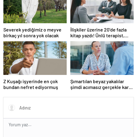
Severek yediğimiz o meyve
İlişkiler üzerine 20’de fazla
birkaç yıl sonra yok olacak
kitap yazdı! Ünlü terapist,
boşanmaların gerçek
suçlularını açıklıyor
Z Kuşağı işyerinde en çok
Şımartılan beyaz yakalılar
bundan nefret ediyormuş
şimdi acımasız gerçekle karşı
karşıya