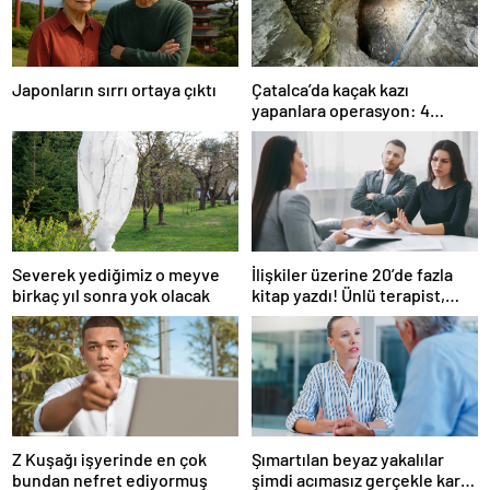
Japonların sırrı ortaya çıktı
Çatalca’da kaçak kazı
yapanlara operasyon: 4
gözaltı
Severek yediğimiz o meyve
İlişkiler üzerine 20’de fazla
birkaç yıl sonra yok olacak
kitap yazdı! Ünlü terapist,
boşanmaların gerçek
suçlularını açıklıyor
Z Kuşağı işyerinde en çok
Şımartılan beyaz yakalılar
bundan nefret ediyormuş
şimdi acımasız gerçekle karşı