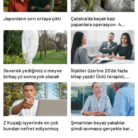
Japonların sırrı ortaya çıktı
Çatalca’da kaçak kazı
yapanlara operasyon: 4
gözaltı
Severek yediğimiz o meyve
İlişkiler üzerine 20’de fazla
birkaç yıl sonra yok olacak
kitap yazdı! Ünlü terapist,
boşanmaların gerçek
suçlularını açıklıyor
Z Kuşağı işyerinde en çok
Şımartılan beyaz yakalılar
bundan nefret ediyormuş
şimdi acımasız gerçekle karşı
karşıya