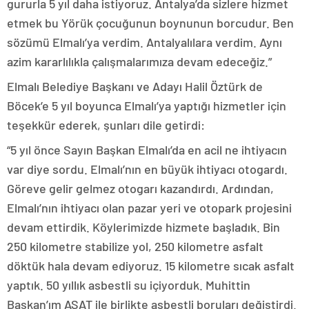
gururla 5 yıl daha istiyoruz. Antalya’da sizlere hizmet
etmek bu Yörük çocuğunun boynunun borcudur. Ben
sözümü Elmalı’ya verdim. Antalyalılara verdim. Aynı
azim kararlılıkla çalışmalarımıza devam edeceğiz.”
Elmalı Belediye Başkanı ve Adayı Halil Öztürk de
Böcek’e 5 yıl boyunca Elmalı’ya yaptığı hizmetler için
teşekkür ederek, şunları dile getirdi:
“5 yıl önce Sayın Başkan Elmalı’da en acil ne ihtiyacın
var diye sordu. Elmalı’nın en büyük ihtiyacı otogardı.
Göreve gelir gelmez otogarı kazandırdı. Ardından,
Elmalı’nın ihtiyacı olan pazar yeri ve otopark projesini
devam ettirdik. Köylerimizde hizmete başladık. Bin
250 kilometre stabilize yol, 250 kilometre asfalt
döktük hala devam ediyoruz. 15 kilometre sıcak asfalt
yaptık. 50 yıllık asbestli su içiyorduk. Muhittin
Başkan’ım ASAT ile birlikte asbestli boruları değiştirdi.