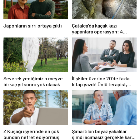
Japonların sırrı ortaya çıktı
Çatalca’da kaçak kazı
yapanlara operasyon: 4
gözaltı
Severek yediğimiz o meyve
İlişkiler üzerine 20’de fazla
birkaç yıl sonra yok olacak
kitap yazdı! Ünlü terapist,
boşanmaların gerçek
suçlularını açıklıyor
Z Kuşağı işyerinde en çok
Şımartılan beyaz yakalılar
bundan nefret ediyormuş
şimdi acımasız gerçekle karşı