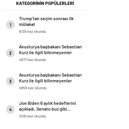
KATEGORİNİN POPÜLERLERİ
Trump’tan seçim sonrası ilk
mülakat
1
8139 kez okundu
Avusturya başbakanı Sebastian
Kurz ile ilgili bilinmeyenler
2
4977 kez okundu
Avusturya başbakanı Sebastian
Kurz ile ilgili bilinmeyenler
3
4959 kez okundu
Joe Biden 6 aylık hedeflerini
açıkladı. Senato buz gibi…
4
3100 kez okundu