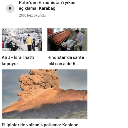
Putin’den Ermenistan’ı yıkan
açıklama: Karabağ
5
Azerbaycan’ın ayrılmaz bir
2180 kez okundu
parçasıdır!
ABD – İsrail hattı
Hindistan’da sahte
kopuyor
içki can aldı: 5
köyde alarm verildi
Filipinler’de volkanik patlama: Kanlaon