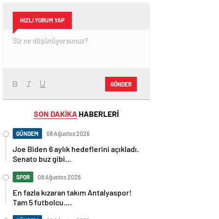
HIZLI YORUM YAP
GÖNDER
SON DAKİKA
HABERLERİ
GÜNDEM
08 Ağustos 2026
Joe Biden 6 aylık hedeflerini açıkladı.
Senato buz gibi…
SPOR
08 Ağustos 2026
En fazla kızaran takım Antalyaspor!
Tam 5 futbolcu….