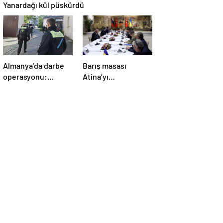
Yanardağı kül püskürdü
Almanya’da darbe
Barış masası
operasyonu:
Atina’yı
Gözaltılar
telaşlandırdı:
gerçekleşti
Başkan Erdoğan’ın
hamleleri korkuttu!
‘Yunanistan için risk
taşıyor’