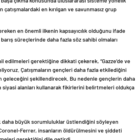
 başa çıkma konusunda uluslararası sisteme yönelik
rin çatışmalardaki en kırılgan ve savunmasız grup
reken en önemli ilkenin kapsayıcılık olduğunu ifade
arış süreçlerinde daha fazla söz sahibi olmaları
il edilmeleri gerektiğine dikkati çekerek, “Gazze’de ve
iyoruz. Çatışmaların gençleri daha fazla etkilediğini
rın geleceğini şekillendirecek. Bu nedenle gençlerin daha
siyasi alanları kullanarak fikirlerini belirtmeleri oldukça
daha büyük sorumluluklar üstlendiğini söyleyen
Coronel-Ferrer, insanların öldürülmesini ve şiddeti
leri gerektiğini dile getirdi.