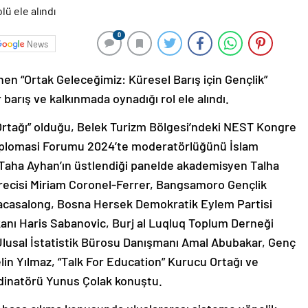
0
News
n “Ortak Geleceğimiz: Küresel Barış için Gençlik”
 barış ve kalkınmada oynadığı rol ele alındı.
 Ortağı” olduğu, Belek Turizm Bölgesi’ndeki NEST Kongre
Diplomasi Forumu 2024’te moderatörlüğünü İslam
ı Taha Ayhan’ın üstlendiği panelde akademisyen Talha
erecisi Miriam Coronel-Ferrer, Bangsamoro Gençlik
casalong, Bosna Hersek Demokratik Eylem Partisi
aşkanı Haris Sabanovic, Burj al Luqluq Toplum Derneği
Ulusal İstatistik Bürosu Danışmanı Amal Abubakar, Genç
in Yılmaz, “Talk For Education” Kurucu Ortağı ve
dinatörü Yunus Çolak konuştu.