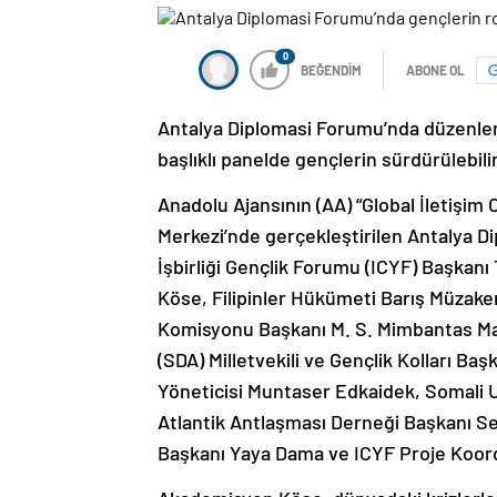
0
BEĞENDİM
ABONE OL
Antalya Diplomasi Forumu’nda düzenlene
başlıklı panelde gençlerin sürdürülebilir
Anadolu Ajansının (AA) “Global İletişim
Merkezi’nde gerçekleştirilen Antalya 
İşbirliği Gençlik Forumu (ICYF) Başkan
Köse, Filipinler Hükümeti Barış Müzak
Komisyonu Başkanı M. S. Mimbantas Ma
(SDA) Milletvekili ve Gençlik Kolları B
Yöneticisi Muntaser Edkaidek, Somali 
Atlantik Antlaşması Derneği Başkanı Sel
Başkanı Yaya Dama ve ICYF Proje Koor