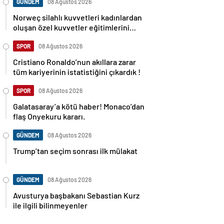
GÜNDEM
08 Ağustos 2026
Norweç silahlı kuvvetleri kadınlardan
oluşan özel kuvvetler eğitimlerini
başlattı.
SPOR
08 Ağustos 2026
Cristiano Ronaldo’nun akıllara zarar
tüm kariyerinin istatistiğini çıkardık !
SPOR
08 Ağustos 2026
Galatasaray’a kötü haber! Monaco’dan
flaş Onyekuru kararı.
GÜNDEM
08 Ağustos 2026
Trump’tan seçim sonrası ilk mülakat
GÜNDEM
08 Ağustos 2026
Avusturya başbakanı Sebastian Kurz
ile ilgili bilinmeyenler