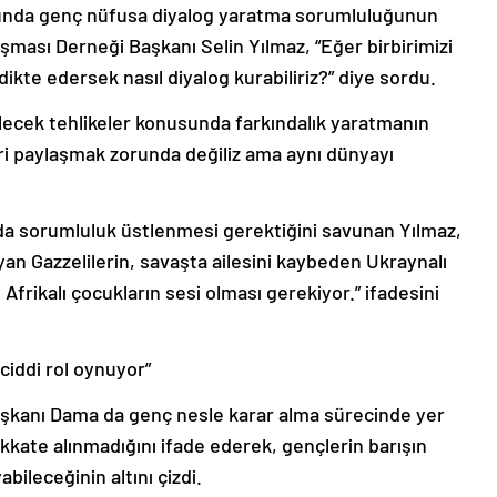
sunda genç nüfusa diyalog yaratma sorumluluğunun
ması Derneği Başkanı Selin Yılmaz, “Eğer birbirimizi
dikte edersek nasıl diyalog kurabiliriz?” diye sordu.
ilecek tehlikeler konusunda farkındalık yaratmanın
ri paylaşmak zorunda değiliz ama aynı dünyayı
a sorumluluk üstlenmesi gerektiğini savunan Yılmaz,
an Gazzelilerin, savaşta ailesini kaybeden Ukraynalı
frikalı çocukların sesi olması gerekiyor.” ifadesini
ciddi rol oynuyor”
aşkanı Dama da genç nesle karar alma sürecinde yer
dikkate alınmadığını ifade ederek, gençlerin barışın
bileceğinin altını çizdi.