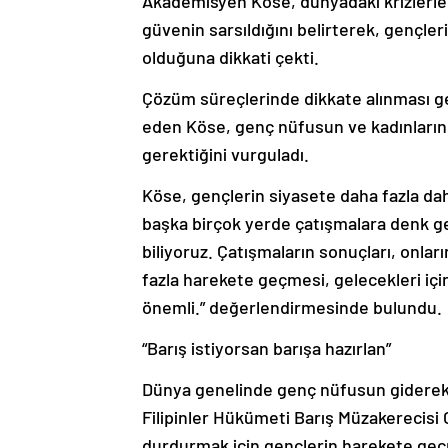
Akademisyen Köse, dünyadaki krizlerle
güvenin sarsıldığını belirterek, gençle
olduğuna dikkati çekti.
Çözüm süreçlerinde dikkate alınması ge
eden Köse, genç nüfusun ve kadınların b
gerektiğini vurguladı.
Köse, gençlerin siyasete daha fazla dah
başka birçok yerde çatışmalara denk gel
biliyoruz. Çatışmaların sonuçları, onla
fazla harekete geçmesi, gelecekleri için 
önemli.” değerlendirmesinde bulundu.
“Barış istiyorsan barışa hazırlan”
Dünya genelinde genç nüfusun giderek 
Filipinler Hükümeti Barış Müzakerecisi 
durdurmak için gençlerin harekete geçme