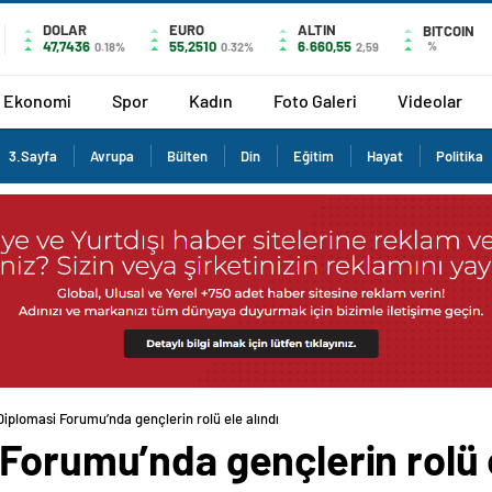
DOLAR
EURO
ALTIN
BITCOIN
47,7436
55,2510
6.660,55
%
0.18%
0.32%
2,59
Ekonomi
Spor
Kadın
Foto Galeri
Videolar
3.Sayfa
Avrupa
Bülten
Din
Eğitim
Hayat
Politika
Diplomasi Forumu’nda gençlerin rolü ele alındı
Forumu’nda gençlerin rolü e