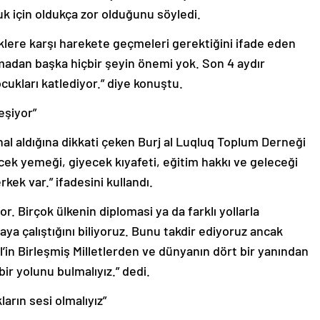
cuk için oldukça zor olduğunu söyledi.
iklere karşı harekete geçmeleri gerektiğini ifade eden
lmadan başka hiçbir şeyin önemi yok. Son 4 aydır
kları katlediyor.” diye konuştu.
eşiyor”
al aldığına dikkati çeken Burj al Luqluq Toplum Derneği
ecek yemeği, giyecek kıyafeti, eğitim hakkı ve geleceği
kek var.” ifadesini kullandı.
or. Birçok ülkenin diplomasi ya da farklı yollarla
a çalıştığını biliyoruz. Bunu takdir ediyoruz ancak
’in Birleşmiş Milletlerden ve dünyanın dört bir yanından
ir yolunu bulmalıyız.” dedi.
ların sesi olmalıyız”