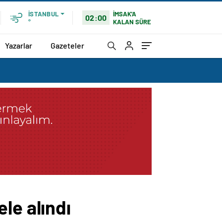
İMSAK'A
İSTANBUL
02:00
KALAN SÜRE
°
Yazarlar
Gazeteler
le alındı