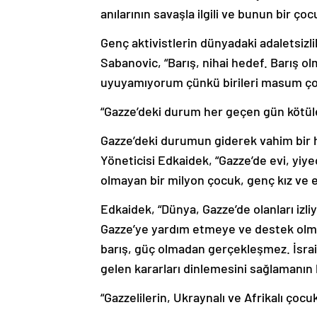
anılarının savaşla ilgili ve bunun bir ço
Genç aktivistlerin dünyadaki adaletsizl
Sabanovic, “Barış, nihai hedef. Barış o
uyuyamıyorum çünkü birileri masum çocu
“Gazze’deki durum her geçen gün kötül
Gazze’deki durumun giderek vahim bir h
Yöneticisi Edkaidek, “Gazze’de evi, yiy
olmayan bir milyon çocuk, genç kız ve er
Edkaidek, “Dünya, Gazze’de olanları izliy
Gazze’ye yardım etmeye ve destek olmay
barış, güç olmadan gerçekleşmez. İsrail
gelen kararları dinlemesini sağlamanın b
“Gazzelilerin, Ukraynalı ve Afrikalı çocuk